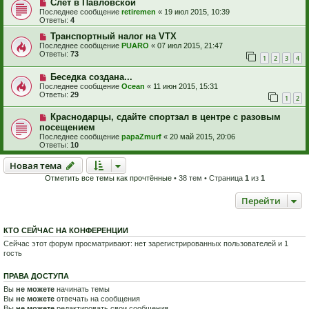
Слет в Павловской
Последнее сообщение
retiremen
«
19 июл 2015, 10:39
Ответы:
4
Транспортный налог на VTX
Последнее сообщение
PUARO
«
07 июл 2015, 21:47
Ответы:
73
1
2
3
4
Беседка создана...
Последнее сообщение
Ocean
«
11 июн 2015, 15:31
Ответы:
29
1
2
Краснодарцы, сдайте спортзал в центре с разовым
посещением
Последнее сообщение
papaZmurf
«
20 май 2015, 20:06
Ответы:
10
Новая тема
Н
о
в
а
я
т
е
м
а
Отметить все темы как прочтённые
• 38 тем • Страница
1
из
1
Перейти
КТО СЕЙЧАС НА КОНФЕРЕНЦИИ
Сейчас этот форум просматривают: нет зарегистрированных пользователей и 1
гость
ПРАВА ДОСТУПА
Вы
не можете
начинать темы
Вы
не можете
отвечать на сообщения
Вы
не можете
редактировать свои сообщения