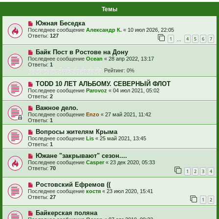
Темы
Южная Беседка
Последнее сообщение
Александр К.
«
10 июл 2026, 22:05
Ответы:
127
1
4
5
6
7
…
Байк Пост в Ростове на Дону
Последнее сообщение
Ocean
«
28 апр 2022, 13:17
Ответы:
1
Рейтинг: 0%
TODD 10 ЛЕТ АЛЬБОМУ. СЕВЕРНЫЙ ФЛОТ
Последнее сообщение
Parovoz
«
04 июл 2021, 05:02
Ответы:
2
Важное дело.
Последнее сообщение
Enzo
«
27 май 2021, 11:42
Ответы:
1
Вопросы жителям Крыма
Последнее сообщение
Lis
«
25 май 2021, 13:45
Ответы:
1
Южане "закрывают" сезон....
Последнее сообщение
Casper
«
23 дек 2020, 05:33
Ответы:
70
1
2
3
4
Ростовский Ефремов ((
Последнее сообщение
костя
«
23 июл 2020, 15:41
Ответы:
27
1
2
Байкерская поляна