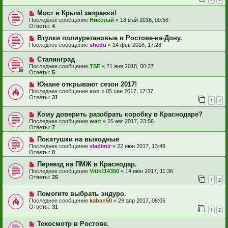
Мост в Крым! заправки!
Последнее сообщение
Николай
«
18 май 2018, 09:56
Ответы:
4
Втулки полиуретановые в Ростове-на-Дону.
Последнее сообщение
shedu
«
14 фев 2018, 17:28
Сталинград
Последнее сообщение
TSE
«
21 янв 2018, 00:37
Ответы:
5
Южане открывают сезон 2017!
Последнее сообщение
коп
«
05 сен 2017, 17:37
Ответы:
31
1
2
Кому доверить разобрать коробку в Краснодаре?
Последнее сообщение
wart
«
25 авг 2017, 23:56
Ответы:
7
Покатушки на выходные
Последнее сообщение
vladimir
«
22 июн 2017, 13:49
Ответы:
8
Переезд на ПМЖ в Краснодар.
Последнее сообщение
Vitik114350
«
14 июн 2017, 11:36
Ответы:
25
1
2
Помогите выбрать эндуро.
Последнее сообщение
kaban50
«
29 апр 2017, 08:05
Ответы:
31
1
2
Техосмотр в Ростове.