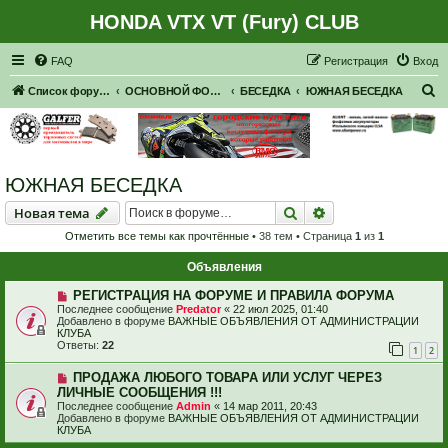
HONDA VTX VT (Fury) CLUB
Регистрация
FAQ
Р
е
г
и
с
т
р
а
ц
и
я
Вход
П
Список форумов
ОСНОВНОЙ ФОРУМ
БЕСЕДКА
ЮЖНАЯ БЕСЕДКА
о
и
с
ЮЖНАЯ БЕСЕДКА
к
Новая тема
Поиск
Расширенный пои
Н
о
в
а
я
т
е
м
а
Отметить все темы как прочтённые
• 38 тем • Страница
1
из
1
Объявления
РЕГИСТРАЦИЯ НА ФОРУМЕ И ПРАВИЛА ФОРУМА
Последнее сообщение
Predator
«
22 июл 2025, 01:40
Добавлено в форуме
ВАЖНЫЕ ОБЪЯВЛЕНИЯ ОТ АДМИНИСТРАЦИИ
КЛУБА
Ответы:
22
1
2
ПРОДАЖА ЛЮБОГО ТОВАРА ИЛИ УСЛУГ ЧЕРЕЗ
ЛИЧНЫЕ СООБЩЕНИЯ !!!
Последнее сообщение
Admin
«
14 мар 2011, 20:43
Добавлено в форуме
ВАЖНЫЕ ОБЪЯВЛЕНИЯ ОТ АДМИНИСТРАЦИИ
КЛУБА