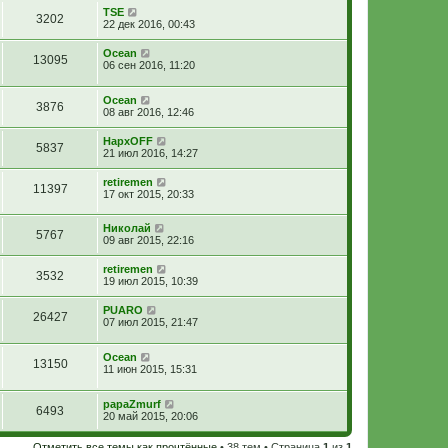
TSE
3202
22 дек 2016, 00:43
Ocean
13095
06 сен 2016, 11:20
Ocean
3876
08 авг 2016, 12:46
НархOFF
5837
21 июл 2016, 14:27
retiremen
11397
17 окт 2015, 20:33
Николай
5767
09 авг 2015, 22:16
retiremen
3532
19 июл 2015, 10:39
PUARO
26427
07 июл 2015, 21:47
Ocean
13150
11 июн 2015, 15:31
papaZmurf
6493
20 май 2015, 20:06
Отметить все темы как прочтённые
• 38 тем • Страница
1
из
1