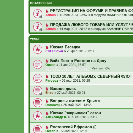
ОБЪЯВЛЕНИЯ
РЕГИСТРАЦИЯ НА ФОРУМЕ И ПРАВИЛА Ф
Admin
»
11 фев 2013, 23:57
» в форуме
ВАЖНЫЕ ОБЪЯВ
ПРОДАЖА ЛЮБОГО ТОВАРА ИЛИ УСЛУГ Ч
Admin
»
14 мар 2011, 20:43
» в форуме
ВАЖНЫЕ ОБЪЯВ
ТЕМЫ
Южная Беседка
CHEFPovar
»
25 фев 2015, 12:06
Байк Пост в Ростове на Дону
Ocean
»
11 авг 2021, 16:57
Рейтинг: 0%
TODD 10 ЛЕТ АЛЬБОМУ. СЕВЕРНЫЙ ФЛОТ
Parovoz
»
03 июл 2021, 06:28
Важное дело.
Enzo
»
27 май 2021, 00:01
Вопросы жителям Крыма
Domovoj
»
25 май 2021, 13:35
Южане "закрывают" сезон....
Александр К.
»
09 сен 2016, 23:55
Ростовский Ефремов ((
Ocean
»
15 июл 2020, 12:07