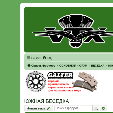
Регистрация
Ссылки
FAQ
Список форумов
ОСНОВНОЙ ФОРУМ
БЕСЕДКА
ЮЖ
ЮЖНАЯ БЕСЕДКА
Новая тема
Поиск
Рас
Н
о
в
а
я
т
е
м
а