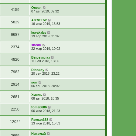
Ocean
4159
07 авг 2019, 09:32
ArcticFox
5829
16 июл 2019, 13:53
ksvakabs
6687
19 апр 2019, 21:07
shedu
2374
22 мар 2019, 10:02
Вырвиглаз
4820
11 ноя 2018, 13:06
Dinskoy
7982
20 сен 2018, 23:22
коп
2914
06 сен 2018, 20:02
Хмель
2681
08 авг 2018, 18:35
foma8686
2250
06 июл 2018, 21:23
Roman358
12024
13 июн 2018, 15:53
Николай
2699