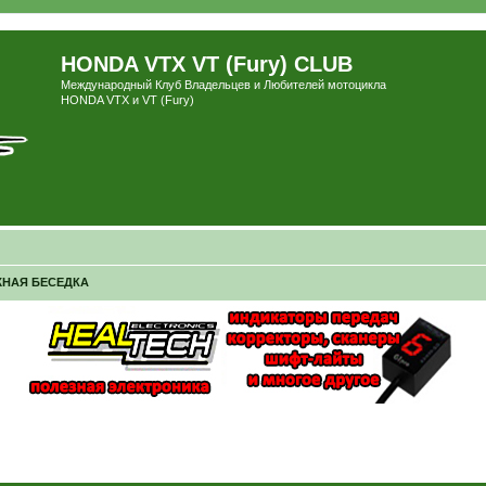
HONDA VTX VT (Fury) CLUB
Международный Клуб Владельцев и Любителей мотоцикла
HONDA VTX и VT (Fury)
НАЯ БЕСЕДКА
ширенный поиск