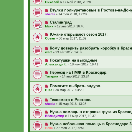
Николай
»
17 май 2018, 20:28
Втулки полиуретановые в Ростове-на-Дону
shedu
»
14 фев 2018, 17:28
Сталинград
Майк
»
12 янв 2018, 16:48
Южане открывают сезон 2017!
Ocean
»
30 мар 2017, 11:02
Кому доверить разобрать коробку в Крас
wart
»
23 авг 2017, 14:52
Покатушки на выходные
Александр К.
»
18 июн 2017, 19:41
Переезд на ПМЖ в Краснодар.
Татарин
»
14 апр 2017, 23:24
Помогите выбрать эндуро.
ETO
»
30 мар 2017, 04:20
Техосмотр в Ростове.
shedu
»
15 мар 2016, 13:23
Нужна помощь в отправке груза из Красно
ВВладимир
»
17 мар 2017, 19:37
Нужна небольшая помощь в Краснодаре 28
Hella
»
27 фев 2017, 09:51