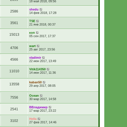
18 май 2018, 09:56
shedu
2586
14 фев 2018, 17:28
TSE
3561
21 янв 2018, 00:37
коп
15013
05 сен 2017, 17:37
wart
4706
25 авг 2017, 23:56
vladimir
4566
22 июн 2017, 13:49
Vitik114350
11010
14 июн 2017, 11:36
kaban50
13558
29 апр 2017, 08:05
Ocean
7556
30 мар 2017, 14:58
ВВладимир
2541
17 мар 2017, 23:22
Hella
3102
27 фев 2017, 14:46