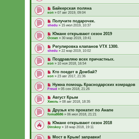
Байкерская поляна
коп
»
07 авг 2019, 09:04
Получите подарочек.
shedu
»
15 июл 2019, 10:37
Южане открывают сезон 2019
Ocean
»
30 мар 2019, 19:41
Регулировка клапанов VTX 1300.
shedu
»
22 мар 2019, 10:02
Поздравляю всех причастных.
коп
»
10 ноя 2018, 16:54
Кто поедет в Домбай?
коп
»
23 авг 2017, 21:36
Нужна помощь Краснодарских комрадов
Freud
»
05 сен 2018, 21:26
Август Крым
Хмель
»
08 авг 2018, 18:35
Друзья кто прокатит по Анапе
foma8686
»
06 июл 2018, 21:21
Южане открывают сезон 2018
Dinskoy
»
18 мар 2018, 19:11
Мост в Крым! заправки!