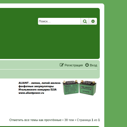
Поиск
Расширенный по
Р
е
г
и
с
т
р
а
ц
и
я
Вход
Отметить все темы как прочтённые
• 38 тем • Страница
1
из
1