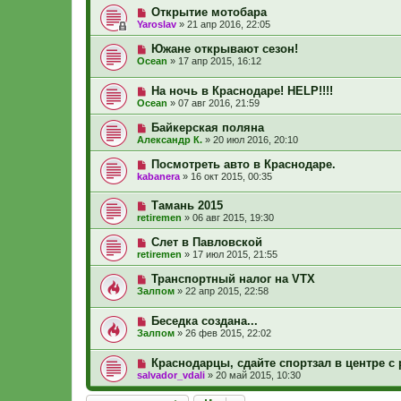
Открытие мотобара
Yaroslav
»
21 апр 2016, 22:05
Южане открывают сезон!
Ocean
»
17 апр 2015, 16:12
На ночь в Краснодаре! HELP!!!!
Ocean
»
07 авг 2016, 21:59
Байкерская поляна
Александр К.
»
20 июл 2016, 20:10
Посмотреть авто в Краснодаре.
kabanera
»
16 окт 2015, 00:35
Тамань 2015
retiremen
»
06 авг 2015, 19:30
Слет в Павловской
retiremen
»
17 июл 2015, 21:55
Транспортный налог на VTX
Залпом
»
22 апр 2015, 22:58
Беседка создана...
Залпом
»
26 фев 2015, 22:02
Краснодарцы, сдайте спортзал в центре 
salvador_vdali
»
20 май 2015, 10:30