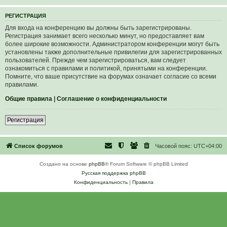
Р
Е
Г
И
С
Т
Р
А
Ц
И
Я
Для входа на конференцию вы должны быть зарегистрированы.
Регистрация занимает всего несколько минут, но предоставляет вам
более широкие возможности. Администратором конференции могут быть
установлены также дополнительные привилегии для зарегистрированных
пользователей. Прежде чем зарегистрироваться, вам следует
ознакомиться с правилами и политикой, принятыми на конференции.
Помните, что ваше присутствие на форумах означает согласие со всеми
правилами.
Общие правила
|
Соглашение о конфиденциальности
Р
е
г
и
с
т
р
а
ц
и
я
Список форумов
Часовой пояс:
UTC+04:00
Создано на основе
phpBB
® Forum Software © phpBB Limited
Русская поддержка phpBB
Конфиденциальность
|
Правила