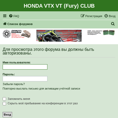
HONDA VTX VT (Fury) CLUB
Регистрация
FAQ
Р
е
г
и
с
т
р
а
ц
и
я
Вход
П
Список форумов
о
и
с
Для просмотра этого форума вы должны быть
к
авторизованы.
Имя пользователя:
Пароль:
Забыли пароль?
Повторно выслать письмо для активации учётной записи
Запомнить меня
Скрыть моё пребывание на конференции в этот раз