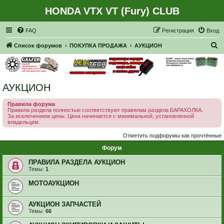
HONDA VTX VT (Fury) CLUB
Регистрация
FAQ
Р
е
г
и
с
т
р
а
ц
и
я
Вход
П
Список форумов
ПОКУПКА ПРОДАЖА
АУКЦИОН
о
и
с
АУКЦИОН
к
Правила форума
Правила раздела полностью соответствуют правилам раздела БАРАХОЛКА.
За исключением цены. Цена начинается с минимальной, установленной
владельцем.
Отметить подфорумы как прочтённые
Форум
ПРАВИЛА РАЗДЕЛА АУКЦИОН
Темы:
1
МОТОАУКЦИОН
АУКЦИОН ЗАПЧАСТЕЙ
Темы:
66