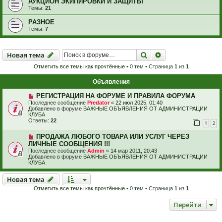
АУКЦИОН ЭКИПИРОВКИ И ЗАЩИТЫ
Темы:
21
РАЗНОЕ
Темы:
7
Новая тема
Поиск
Расширенный пои
Н
о
в
а
я
т
е
м
а
Отметить все темы как прочтённые
• 0 тем • Страница
1
из
1
Объявления
РЕГИСТРАЦИЯ НА ФОРУМЕ И ПРАВИЛА ФОРУМА
Последнее сообщение
Predator
«
22 июл 2025, 01:40
Добавлено в форуме
ВАЖНЫЕ ОБЪЯВЛЕНИЯ ОТ АДМИНИСТРАЦИИ
КЛУБА
Ответы:
22
1
2
ПРОДАЖА ЛЮБОГО ТОВАРА ИЛИ УСЛУГ ЧЕРЕЗ
ЛИЧНЫЕ СООБЩЕНИЯ !!!
Последнее сообщение
Admin
«
14 мар 2011, 20:43
Добавлено в форуме
ВАЖНЫЕ ОБЪЯВЛЕНИЯ ОТ АДМИНИСТРАЦИИ
КЛУБА
Новая тема
Н
о
в
а
я
т
е
м
а
Отметить все темы как прочтённые
• 0 тем • Страница
1
из
1
Перейти