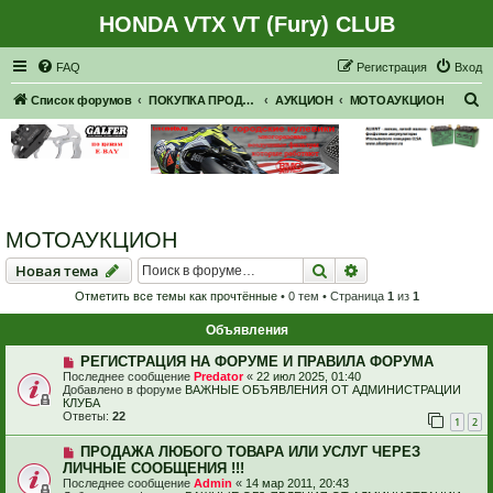
HONDA VTX VT (Fury) CLUB
Регистрация
FAQ
Р
е
г
и
с
т
р
а
ц
и
я
Вход
П
Список форумов
ПОКУПКА ПРОДАЖА
АУКЦИОН
МОТОАУКЦИОН
о
и
с
к
МОТОАУКЦИОН
Новая тема
Поиск
Расширенный пои
Н
о
в
а
я
т
е
м
а
Отметить все темы как прочтённые
• 0 тем • Страница
1
из
1
Объявления
РЕГИСТРАЦИЯ НА ФОРУМЕ И ПРАВИЛА ФОРУМА
Последнее сообщение
Predator
«
22 июл 2025, 01:40
Добавлено в форуме
ВАЖНЫЕ ОБЪЯВЛЕНИЯ ОТ АДМИНИСТРАЦИИ
КЛУБА
Ответы:
22
1
2
ПРОДАЖА ЛЮБОГО ТОВАРА ИЛИ УСЛУГ ЧЕРЕЗ
ЛИЧНЫЕ СООБЩЕНИЯ !!!
Последнее сообщение
Admin
«
14 мар 2011, 20:43