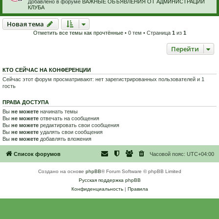
Добавлено в форуме
ВАЖНЫЕ ОБЪЯВЛЕНИЯ ОТ АДМИНИСТРАЦИИ
КЛУБА
Новая тема
Н
о
в
а
я
т
е
м
а
Отметить все темы как прочтённые
• 0 тем • Страница
1
из
1
Перейти
КТО СЕЙЧАС НА КОНФЕРЕНЦИИ
Сейчас этот форум просматривают: нет зарегистрированных пользователей и 1
гость
ПРАВА ДОСТУПА
Вы
не можете
начинать темы
Вы
не можете
отвечать на сообщения
Вы
не можете
редактировать свои сообщения
Вы
не можете
удалять свои сообщения
Вы
не можете
добавлять вложения
Список форумов
Часовой пояс:
UTC+04:00
Создано на основе
phpBB
® Forum Software © phpBB Limited
Русская поддержка phpBB
Конфиденциальность
|
Правила