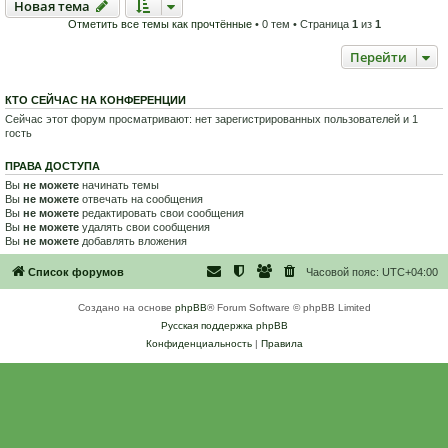
Новая тема
Н
о
в
а
я
т
е
м
а
Отметить все темы как прочтённые
• 0 тем • Страница
1
из
1
Перейти
КТО СЕЙЧАС НА КОНФЕРЕНЦИИ
Сейчас этот форум просматривают: нет зарегистрированных пользователей и 1
гость
ПРАВА ДОСТУПА
Вы
не можете
начинать темы
Вы
не можете
отвечать на сообщения
Вы
не можете
редактировать свои сообщения
Вы
не можете
удалять свои сообщения
Вы
не можете
добавлять вложения
Список форумов
Часовой пояс:
UTC+04:00
Создано на основе
phpBB
® Forum Software © phpBB Limited
Русская поддержка phpBB
Конфиденциальность
|
Правила