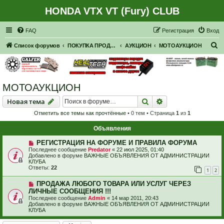
HONDA VTX VT (Fury) CLUB
Регистрация
FAQ
Р
е
г
и
с
т
р
а
ц
и
я
Вход
П
Список форумов
ПОКУПКА ПРОДАЖА
АУКЦИОН
МОТОАУКЦИОН
о
и
с
МОТОАУКЦИОН
к
Новая тема
Поиск
Расширенный пои
Н
о
в
а
я
т
е
м
а
Отметить все темы как прочтённые
• 0 тем • Страница
1
из
1
Объявления
РЕГИСТРАЦИЯ НА ФОРУМЕ И ПРАВИЛА ФОРУМА
Последнее сообщение
Predator
«
22 июл 2025, 01:40
Добавлено в форуме
ВАЖНЫЕ ОБЪЯВЛЕНИЯ ОТ АДМИНИСТРАЦИИ
КЛУБА
Ответы:
22
1
2
ПРОДАЖА ЛЮБОГО ТОВАРА ИЛИ УСЛУГ ЧЕРЕЗ
ЛИЧНЫЕ СООБЩЕНИЯ !!!
Последнее сообщение
Admin
«
14 мар 2011, 20:43
Добавлено в форуме
ВАЖНЫЕ ОБЪЯВЛЕНИЯ ОТ АДМИНИСТРАЦИИ
КЛУБА