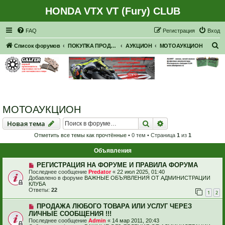
HONDA VTX VT (Fury) CLUB
Регистрация
FAQ
Р
е
г
и
с
т
р
а
ц
и
я
Вход
П
Список форумов
ПОКУПКА ПРОДАЖА
АУКЦИОН
МОТОАУКЦИОН
о
и
с
к
МОТОАУКЦИОН
Новая тема
Поиск
Расширенный пои
Н
о
в
а
я
т
е
м
а
Отметить все темы как прочтённые
• 0 тем • Страница
1
из
1
Объявления
РЕГИСТРАЦИЯ НА ФОРУМЕ И ПРАВИЛА ФОРУМА
Последнее сообщение
Predator
«
22 июл 2025, 01:40
Добавлено в форуме
ВАЖНЫЕ ОБЪЯВЛЕНИЯ ОТ АДМИНИСТРАЦИИ
КЛУБА
Ответы:
22
1
2
ПРОДАЖА ЛЮБОГО ТОВАРА ИЛИ УСЛУГ ЧЕРЕЗ
ЛИЧНЫЕ СООБЩЕНИЯ !!!
Последнее сообщение
Admin
«
14 мар 2011, 20:43