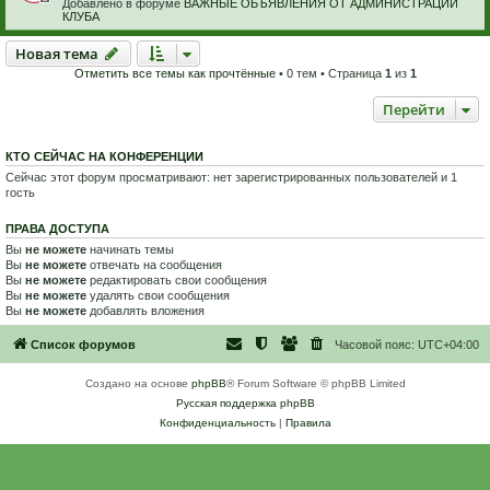
Добавлено в форуме
ВАЖНЫЕ ОБЪЯВЛЕНИЯ ОТ АДМИНИСТРАЦИИ
КЛУБА
Новая тема
Н
о
в
а
я
т
е
м
а
Отметить все темы как прочтённые
• 0 тем • Страница
1
из
1
Перейти
КТО СЕЙЧАС НА КОНФЕРЕНЦИИ
Сейчас этот форум просматривают: нет зарегистрированных пользователей и 1
гость
ПРАВА ДОСТУПА
Вы
не можете
начинать темы
Вы
не можете
отвечать на сообщения
Вы
не можете
редактировать свои сообщения
Вы
не можете
удалять свои сообщения
Вы
не можете
добавлять вложения
Список форумов
Часовой пояс:
UTC+04:00
Создано на основе
phpBB
® Forum Software © phpBB Limited
Русская поддержка phpBB
Конфиденциальность
|
Правила