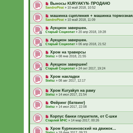
Выносы KURYAKYN- ПРОДАНО
SandroPirat
»
10 май 2018, 10:52
машинка сцепления + машинка тормозная
SandroPirat
»
10 май 2018, 11:09
Аукцион завершен.
Старый Социопат
»
20 апр 2018, 19:28
Аукцион завершен.
Старый Социопат
»
06 апр 2018, 21:52
Хром на траверсы
Stelsz
»
08 янв 2018, 21:55
Аукцион завершен!
Старый Социопат
»
24 окт 2017, 19:24
Хром накладки
Stelsz
»
08 авг 2017, 12:17
Хром Kuryakyn на раму
Stelsz
»
14 июл 2017, 21:54
Фейринг (батвинг)
Stelsz
»
14 июл 2017, 22:08
Корпус банки глушителя, от С-шки
Старлей МЧС
»
14 мар 2017, 00:26
Хром Курякиновский на движок...
Stelsz
»
18 фев 2017, 09:33