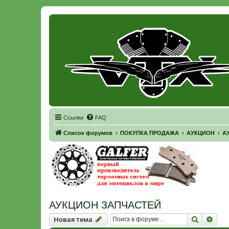
Регистрация
Ссылки
FAQ
Список форумов
ПОКУПКА ПРОДАЖА
АУКЦИОН
А
АУКЦИОН ЗАПЧАСТЕЙ
Новая тема
Поиск
Рас
Н
о
в
а
я
т
е
м
а