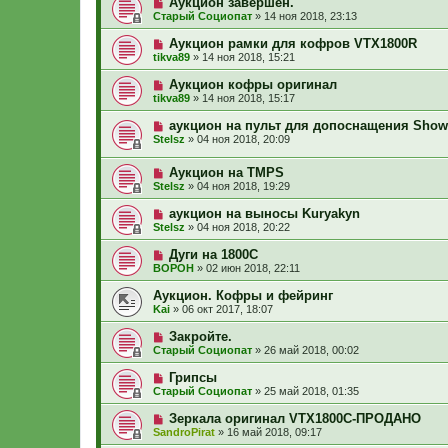
Аукцион завершен.
Старый Социопат
»
14 ноя 2018, 23:13
Аукцион рамки для кофров VTX1800R
tikva89
»
14 ноя 2018, 15:21
Аукцион кофры оригинал
tikva89
»
14 ноя 2018, 15:17
аукцион на пульт для допоснащения Sho
Stelsz
»
04 ноя 2018, 20:09
Аукцион на TMPS
Stelsz
»
04 ноя 2018, 19:29
аукцион на выносы Kuryakyn
Stelsz
»
04 ноя 2018, 20:22
Дуги на 1800С
ВОРОН
»
02 июн 2018, 22:11
Аукцион. Кофры и фейринг
Kai
»
06 окт 2017, 18:07
Закройте.
Старый Социопат
»
26 май 2018, 00:02
Грипсы
Старый Социопат
»
25 май 2018, 01:35
Зеркала оригинал VTX1800C-ПРОДАНО
SandroPirat
»
16 май 2018, 09:17