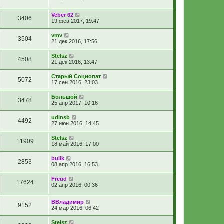
Veber 62
3406
19 фев 2017, 19:47
vmv
3504
21 дек 2016, 17:56
Stelsz
4508
21 дек 2016, 13:47
Старый Социопат
5072
17 сен 2016, 23:03
Большой
3478
25 апр 2017, 10:16
udinsb
4492
27 июн 2016, 14:45
Stelsz
11909
18 май 2016, 17:00
bulik
2853
08 апр 2016, 16:53
Freud
17624
02 апр 2016, 00:36
ВВладимир
9152
24 мар 2016, 06:42
Stelsz