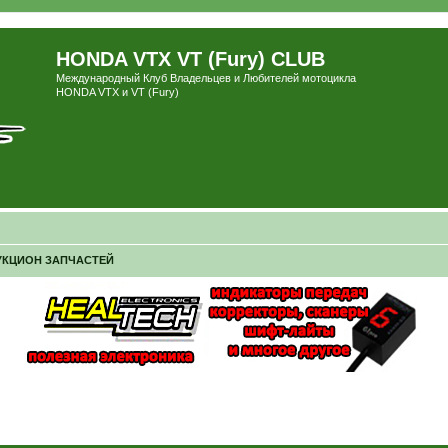
HONDA VTX VT (Fury) CLUB
Международный Клуб Владельцев и Любителей мотоцикла
HONDA VTX и VT (Fury)
УКЦИОН ЗАПЧАСТЕЙ
ширенный поиск