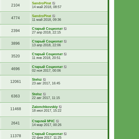
SandroPirat
2104
14 май 2018, 08:57
SandroPirat
4774
11 май 2018, 09:36
Старый Социопат
2394
27 апр 2018, 22:15
Старый Социопат
3896
13 апр 2018, 22:06
Старый Социопат
3520
11 янв 2018, 20:51
Старый Социопат
4696
02 ноя 2017, 00:06
Stelsz
12061
23 авг 2017, 16:45
Stelsz
6363
22 авг 2017, 11:15
Zaionchkovskiy
11468
18 июл 2017, 15:22
Старлей МЧС
2641
14 мар 2017, 00:26
Старый Социопат
11378
22 фев 2017, 11:25