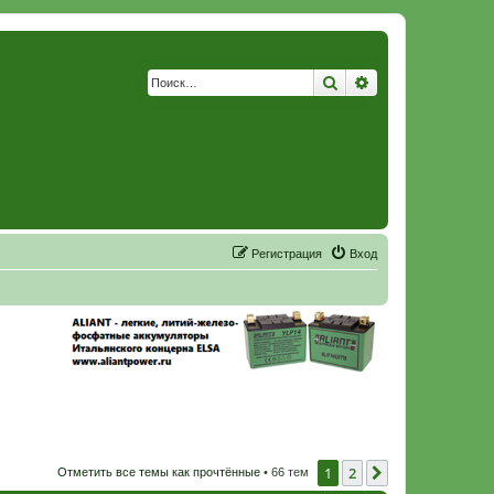
Поиск
Расширенный по
Р
е
г
и
с
т
р
а
ц
и
я
Вход
1
2
След.
Отметить все темы как прочтённые
• 66 тем