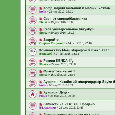
Кофр задний большой и малый, кожзам
bulik
»
22 янв 2017, 16:01
Серп от спинки/багажника
Stelsz
»
19 дек 2016, 18:09
Реле универсальное Kuryakyn
Stelsz
»
19 дек 2016, 18:12
Закройте
Старый Социопат
»
14 сен 2016, 22:48
Комплект б/у Метц Марафон 880 на 1300С
Большой
»
27 авг 2016, 15:31
Резина KENDA б/у
Женёк
»
22 июн 2016, 09:50
Флагштоки на мот!
Stelsz
»
15 май 2016, 21:39
Аукцион. Китайский гиперчарджер Spyke б
bulik
»
08 апр 2016, 16:53
Аукцион. Дудки
Freud
»
25 мар 2016, 09:20
Запчасти на VTX1300. Продано.
ВВладимир
»
26 фев 2016, 11:48
Декоративная накладка на кардан