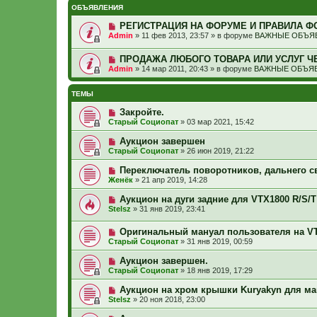
ОБЪЯВЛЕНИЯ
РЕГИСТРАЦИЯ НА ФОРУМЕ И ПРАВИЛА Ф
Admin
»
11 фев 2013, 23:57
» в форуме
ВАЖНЫЕ ОБЪЯВ
ПРОДАЖА ЛЮБОГО ТОВАРА ИЛИ УСЛУГ Ч
Admin
»
14 мар 2011, 20:43
» в форуме
ВАЖНЫЕ ОБЪЯВ
ТЕМЫ
Закройте.
Старый Социопат
»
03 мар 2021, 15:42
Аукцион завершен
Старый Социопат
»
26 июн 2019, 21:22
Переключатель поворотников, дальнего св
Женёк
»
21 апр 2019, 14:28
Аукцион на дуги задние для VTX1800 R/S/T
Stelsz
»
31 янв 2019, 23:41
Оригинальный мануал пользователя на V
Старый Социопат
»
31 янв 2019, 00:59
Аукцион завершен.
Старый Социопат
»
18 янв 2019, 17:29
Аукцион на хром крышки Kuryakyn для м
Stelsz
»
20 ноя 2018, 23:00