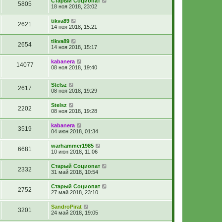
Старый Социопат
5805
18 ноя 2018, 23:02
tikva89
2621
14 ноя 2018, 15:21
tikva89
2654
14 ноя 2018, 15:17
kabanera
14077
08 ноя 2018, 19:40
Stelsz
2617
08 ноя 2018, 19:29
Stelsz
2202
08 ноя 2018, 19:28
kabanera
3519
04 июн 2018, 01:34
warhammer1985
6681
10 июн 2018, 11:06
Старый Социопат
2332
31 май 2018, 10:54
Старый Социопат
2752
27 май 2018, 23:10
SandroPirat
3201
24 май 2018, 19:05