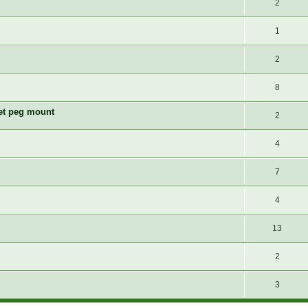
2
1
2
8
et peg mount
2
4
7
4
13
2
3