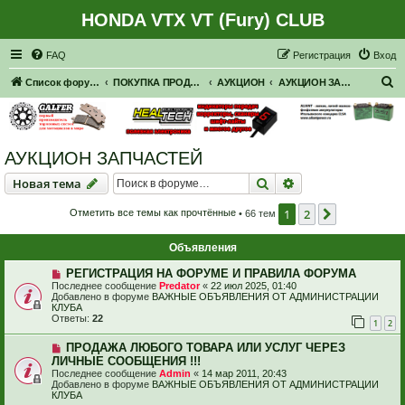
HONDA VTX VT (Fury) CLUB
Регистрация
FAQ
Р
е
г
и
с
т
р
а
ц
и
я
Вход
П
Список форумов
ПОКУПКА ПРОДАЖА
АУКЦИОН
АУКЦИОН ЗАПЧАСТЕЙ
о
и
с
АУКЦИОН ЗАПЧАСТЕЙ
к
Новая тема
Поиск
Расширенный пои
Н
о
в
а
я
т
е
м
а
1
2
След.
Отметить все темы как прочтённые
• 66 тем
Объявления
РЕГИСТРАЦИЯ НА ФОРУМЕ И ПРАВИЛА ФОРУМА
Последнее сообщение
Predator
«
22 июл 2025, 01:40
Добавлено в форуме
ВАЖНЫЕ ОБЪЯВЛЕНИЯ ОТ АДМИНИСТРАЦИИ
КЛУБА
Ответы:
22
1
2
ПРОДАЖА ЛЮБОГО ТОВАРА ИЛИ УСЛУГ ЧЕРЕЗ
ЛИЧНЫЕ СООБЩЕНИЯ !!!
Последнее сообщение
Admin
«
14 мар 2011, 20:43
Добавлено в форуме
ВАЖНЫЕ ОБЪЯВЛЕНИЯ ОТ АДМИНИСТРАЦИИ
КЛУБА