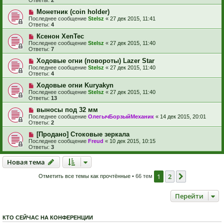
Ответы:
2
Монетник (coin holder)
Последнее сообщение
Stelsz
«
27 дек 2015, 11:41
Ответы:
4
Ксенон XenTec
Последнее сообщение
Stelsz
«
27 дек 2015, 11:40
Ответы:
7
Ходовые огни (повороты) Lazer Star
Последнее сообщение
Stelsz
«
27 дек 2015, 11:40
Ответы:
4
Ходовые огни Kuryakyn
Последнее сообщение
Stelsz
«
27 дек 2015, 11:40
Ответы:
13
выносы под 32 мм
Последнее сообщение
ОлегычБорзыйМеханик
«
14 дек 2015, 20:01
Ответы:
2
[Продано] Стоковые зеркала
Последнее сообщение
Freud
«
10 дек 2015, 10:15
Ответы:
3
Новая тема
Н
о
в
а
я
т
е
м
а
1
2
След.
Отметить все темы как прочтённые
• 66 тем
Перейти
КТО СЕЙЧАС НА КОНФЕРЕНЦИИ