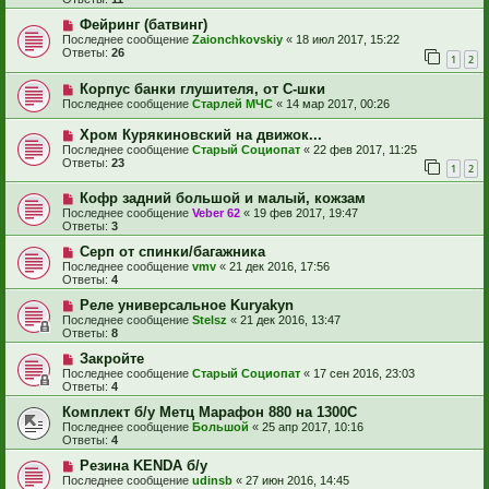
Фейринг (батвинг)
Последнее сообщение
Zaionchkovskiy
«
18 июл 2017, 15:22
Ответы:
26
1
2
Корпус банки глушителя, от С-шки
Последнее сообщение
Старлей МЧС
«
14 мар 2017, 00:26
Хром Курякиновский на движок...
Последнее сообщение
Старый Социопат
«
22 фев 2017, 11:25
Ответы:
23
1
2
Кофр задний большой и малый, кожзам
Последнее сообщение
Veber 62
«
19 фев 2017, 19:47
Ответы:
3
Серп от спинки/багажника
Последнее сообщение
vmv
«
21 дек 2016, 17:56
Ответы:
4
Реле универсальное Kuryakyn
Последнее сообщение
Stelsz
«
21 дек 2016, 13:47
Ответы:
8
Закройте
Последнее сообщение
Старый Социопат
«
17 сен 2016, 23:03
Ответы:
4
Комплект б/у Метц Марафон 880 на 1300С
Последнее сообщение
Большой
«
25 апр 2017, 10:16
Ответы:
4
Резина KENDA б/у
Последнее сообщение
udinsb
«
27 июн 2016, 14:45