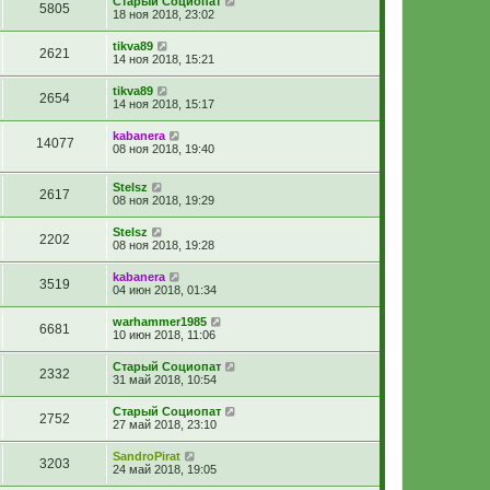
Старый Социопат
5805
18 ноя 2018, 23:02
tikva89
2621
14 ноя 2018, 15:21
tikva89
2654
14 ноя 2018, 15:17
kabanera
14077
08 ноя 2018, 19:40
Stelsz
2617
08 ноя 2018, 19:29
Stelsz
2202
08 ноя 2018, 19:28
kabanera
3519
04 июн 2018, 01:34
warhammer1985
6681
10 июн 2018, 11:06
Старый Социопат
2332
31 май 2018, 10:54
Старый Социопат
2752
27 май 2018, 23:10
SandroPirat
3203
24 май 2018, 19:05