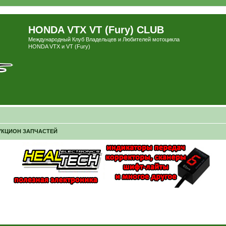
HONDA VTX VT (Fury) CLUB
Международный Клуб Владельцев и Любителей мотоцикла
HONDA VTX и VT (Fury)
УКЦИОН ЗАПЧАСТЕЙ
ширенный поиск