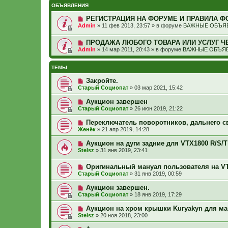
ОБЪЯВЛЕНИЯ
РЕГИСТРАЦИЯ НА ФОРУМЕ И ПРАВИЛА Ф
Admin
»
11 фев 2013, 23:57
» в форуме
ВАЖНЫЕ ОБЪЯВ
ПРОДАЖА ЛЮБОГО ТОВАРА ИЛИ УСЛУГ Ч
Admin
»
14 мар 2011, 20:43
» в форуме
ВАЖНЫЕ ОБЪЯВ
ТЕМЫ
Закройте.
Старый Социопат
»
03 мар 2021, 15:42
Аукцион завершен
Старый Социопат
»
26 июн 2019, 21:22
Переключатель поворотников, дальнего св
Женёк
»
21 апр 2019, 14:28
Аукцион на дуги задние для VTX1800 R/S/T
Stelsz
»
31 янв 2019, 23:41
Оригинальный мануал пользователя на V
Старый Социопат
»
31 янв 2019, 00:59
Аукцион завершен.
Старый Социопат
»
18 янв 2019, 17:29
Аукцион на хром крышки Kuryakyn для м
Stelsz
»
20 ноя 2018, 23:00