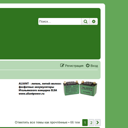
Поиск
Расширенный по
Р
е
г
и
с
т
р
а
ц
и
я
Вход
1
2
След.
Отметить все темы как прочтённые
• 66 тем