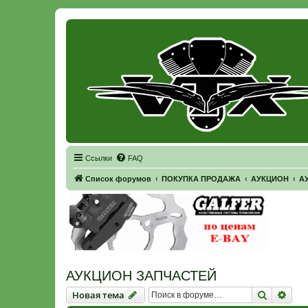
Регистрация
Ссылки
FAQ
Список форумов
ПОКУПКА ПРОДАЖА
АУКЦИОН
А
АУКЦИОН ЗАПЧАСТЕЙ
Новая тема
Поиск
Рас
Н
о
в
а
я
т
е
м
а