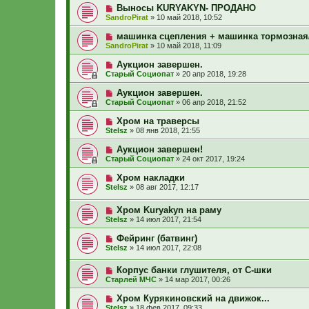
Выносы KURYAKYN- ПРОДАНО
SandroPirat
»
10 май 2018, 10:52
машинка сцепления + машинка тормозная
SandroPirat
»
10 май 2018, 11:09
Аукцион завершен.
Старый Социопат
»
20 апр 2018, 19:28
Аукцион завершен.
Старый Социопат
»
06 апр 2018, 21:52
Хром на траверсы
Stelsz
»
08 янв 2018, 21:55
Аукцион завершен!
Старый Социопат
»
24 окт 2017, 19:24
Хром накладки
Stelsz
»
08 авг 2017, 12:17
Хром Kuryakyn на раму
Stelsz
»
14 июл 2017, 21:54
Фейринг (батвинг)
Stelsz
»
14 июл 2017, 22:08
Корпус банки глушителя, от С-шки
Старлей МЧС
»
14 мар 2017, 00:26
Хром Курякиновский на движок...
Stelsz
»
18 фев 2017, 09:33