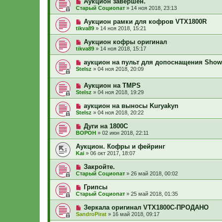
Аукцион завершен.
Старый Социопат
»
14 ноя 2018, 23:13
Аукцион рамки для кофров VTX1800R
tikva89
»
14 ноя 2018, 15:21
Аукцион кофры оригинал
tikva89
»
14 ноя 2018, 15:17
аукцион на пульт для допоснащения Sho
Stelsz
»
04 ноя 2018, 20:09
Аукцион на TMPS
Stelsz
»
04 ноя 2018, 19:29
аукцион на выносы Kuryakyn
Stelsz
»
04 ноя 2018, 20:22
Дуги на 1800С
ВОРОН
»
02 июн 2018, 22:11
Аукцион. Кофры и фейринг
Kai
»
06 окт 2017, 18:07
Закройте.
Старый Социопат
»
26 май 2018, 00:02
Грипсы
Старый Социопат
»
25 май 2018, 01:35
Зеркала оригинал VTX1800C-ПРОДАНО
SandroPirat
»
16 май 2018, 09:17