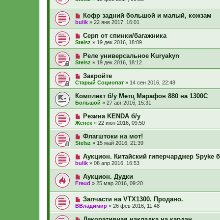
Кофр задний большой и малый, кожзам
bulik
»
22 янв 2017, 16:01
Серп от спинки/багажника
Stelsz
»
19 дек 2016, 18:09
Реле универсальное Kuryakyn
Stelsz
»
19 дек 2016, 18:12
Закройте
Старый Социопат
»
14 сен 2016, 22:48
Комплект б/у Метц Марафон 880 на 1300С
Большой
»
27 авг 2016, 15:31
Резина KENDA б/у
Женёк
»
22 июн 2016, 09:50
Флагштоки на мот!
Stelsz
»
15 май 2016, 21:39
Аукцион. Китайский гиперчарджер Spyke б
bulik
»
08 апр 2016, 16:53
Аукцион. Дудки
Freud
»
25 мар 2016, 09:20
Запчасти на VTX1300. Продано.
ВВладимир
»
26 фев 2016, 11:48
Декоративная накладка на кардан