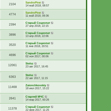
SandroPirat
2104
14 май 2018, 08:57
SandroPirat
4774
11 май 2018, 09:36
Старый Социопат
2394
27 апр 2018, 22:15
Старый Социопат
3896
13 апр 2018, 22:06
Старый Социопат
3520
11 янв 2018, 20:51
Старый Социопат
4696
02 ноя 2017, 00:06
Stelsz
12061
23 авг 2017, 16:45
Stelsz
6363
22 авг 2017, 11:15
Zaionchkovskiy
11468
18 июл 2017, 15:22
Старлей МЧС
2641
14 мар 2017, 00:26
Старый Социопат
11378
22 фев 2017, 11:25