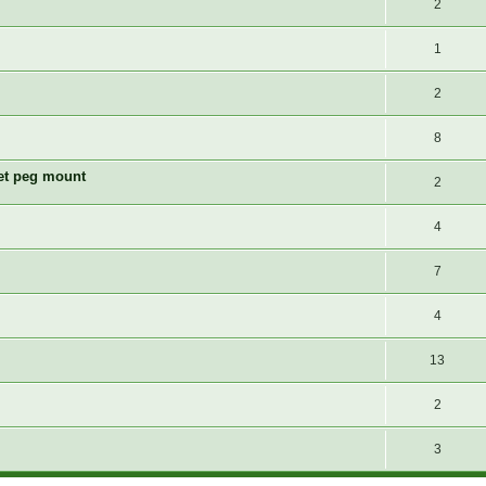
2
1
2
8
et peg mount
2
4
7
4
13
2
3