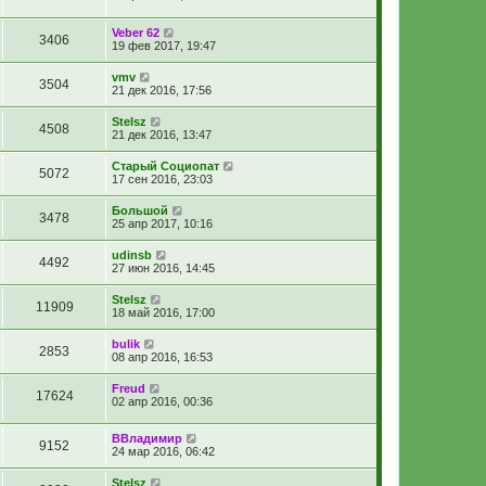
Veber 62
3406
19 фев 2017, 19:47
vmv
3504
21 дек 2016, 17:56
Stelsz
4508
21 дек 2016, 13:47
Старый Социопат
5072
17 сен 2016, 23:03
Большой
3478
25 апр 2017, 10:16
udinsb
4492
27 июн 2016, 14:45
Stelsz
11909
18 май 2016, 17:00
bulik
2853
08 апр 2016, 16:53
Freud
17624
02 апр 2016, 00:36
ВВладимир
9152
24 мар 2016, 06:42
Stelsz