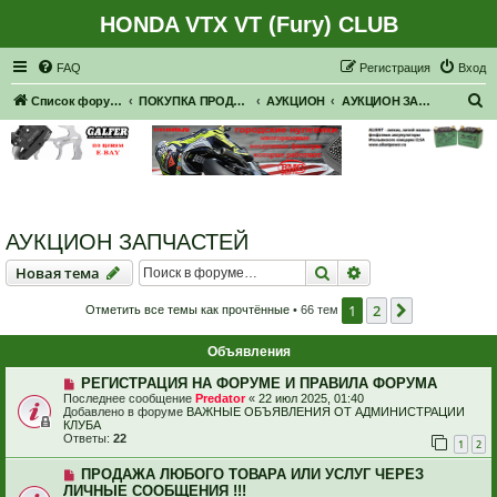
HONDA VTX VT (Fury) CLUB
Регистрация
FAQ
Р
е
г
и
с
т
р
а
ц
и
я
Вход
П
Список форумов
ПОКУПКА ПРОДАЖА
АУКЦИОН
АУКЦИОН ЗАПЧАСТЕЙ
о
и
с
к
АУКЦИОН ЗАПЧАСТЕЙ
Новая тема
Поиск
Расширенный пои
Н
о
в
а
я
т
е
м
а
1
2
След.
Отметить все темы как прочтённые
• 66 тем
Объявления
РЕГИСТРАЦИЯ НА ФОРУМЕ И ПРАВИЛА ФОРУМА
Последнее сообщение
Predator
«
22 июл 2025, 01:40
Добавлено в форуме
ВАЖНЫЕ ОБЪЯВЛЕНИЯ ОТ АДМИНИСТРАЦИИ
КЛУБА
Ответы:
22
1
2
ПРОДАЖА ЛЮБОГО ТОВАРА ИЛИ УСЛУГ ЧЕРЕЗ
ЛИЧНЫЕ СООБЩЕНИЯ !!!