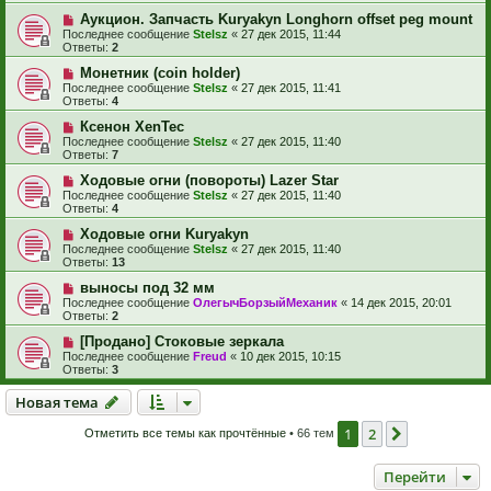
Аукцион. Запчасть Kuryakyn Longhorn offset peg mount
Последнее сообщение
Stelsz
«
27 дек 2015, 11:44
Ответы:
2
Монетник (coin holder)
Последнее сообщение
Stelsz
«
27 дек 2015, 11:41
Ответы:
4
Ксенон XenTec
Последнее сообщение
Stelsz
«
27 дек 2015, 11:40
Ответы:
7
Ходовые огни (повороты) Lazer Star
Последнее сообщение
Stelsz
«
27 дек 2015, 11:40
Ответы:
4
Ходовые огни Kuryakyn
Последнее сообщение
Stelsz
«
27 дек 2015, 11:40
Ответы:
13
выносы под 32 мм
Последнее сообщение
ОлегычБорзыйМеханик
«
14 дек 2015, 20:01
Ответы:
2
[Продано] Стоковые зеркала
Последнее сообщение
Freud
«
10 дек 2015, 10:15
Ответы:
3
Новая тема
Н
о
в
а
я
т
е
м
а
1
2
След.
Отметить все темы как прочтённые
• 66 тем
Перейти