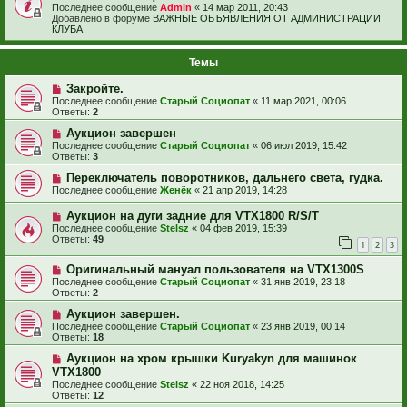
Последнее сообщение
Admin
«
14 мар 2011, 20:43
Добавлено в форуме
ВАЖНЫЕ ОБЪЯВЛЕНИЯ ОТ АДМИНИСТРАЦИИ
КЛУБА
Темы
Закройте.
Последнее сообщение
Старый Социопат
«
11 мар 2021, 00:06
Ответы:
2
Аукцион завершен
Последнее сообщение
Старый Социопат
«
06 июл 2019, 15:42
Ответы:
3
Переключатель поворотников, дальнего света, гудка.
Последнее сообщение
Женёк
«
21 апр 2019, 14:28
Аукцион на дуги задние для VTX1800 R/S/T
Последнее сообщение
Stelsz
«
04 фев 2019, 15:39
Ответы:
49
1
2
3
Оригинальный мануал пользователя на VTX1300S
Последнее сообщение
Старый Социопат
«
31 янв 2019, 23:18
Ответы:
2
Аукцион завершен.
Последнее сообщение
Старый Социопат
«
23 янв 2019, 00:14
Ответы:
18
Аукцион на хром крышки Kuryakyn для машинок
VTX1800
Последнее сообщение
Stelsz
«
22 ноя 2018, 14:25
Ответы:
12