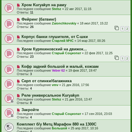
Хром Kuryakyn на раму
Последнее сообщение
Stelsz
«
22 авг 2017, 11:15
Ответы:
11
Фейринг (батвинг)
Последнее сообщение
Zaionchkovskiy
«
18 июл 2017, 15:22
Ответы:
26
1
2
Корпус банки глушителя, от С-шки
Последнее сообщение
Старлей МЧС
«
14 мар 2017, 00:26
Хром Курякиновский на движок...
Последнее сообщение
Старый Социопат
«
22 фев 2017, 11:25
Ответы:
23
1
2
Кофр задний большой и малый, кожзам
Последнее сообщение
Veber 62
«
19 фев 2017, 19:47
Ответы:
3
Серп от спинки/багажника
Последнее сообщение
vmv
«
21 дек 2016, 17:56
Ответы:
4
Реле универсальное Kuryakyn
Последнее сообщение
Stelsz
«
21 дек 2016, 13:47
Ответы:
8
Закройте
Последнее сообщение
Старый Социопат
«
17 сен 2016, 23:03
Ответы:
4
Комплект б/у Метц Марафон 880 на 1300С
Последнее сообщение
Большой
«
25 апр 2017, 10:16
Ответы:
4