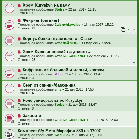
Хром Kuryakyn на раму
Последнее сообщение
Stelsz
«
22 авг 2017, 11:15
Ответы:
11
Фейринг (батвинг)
Последнее сообщение
Zaionchkovskiy
«
18 июл 2017, 15:22
Ответы:
26
1
2
Корпус банки глушителя, от С-шки
Последнее сообщение
Старлей МЧС
«
14 мар 2017, 00:26
Хром Курякиновский на движок...
Последнее сообщение
Старый Социопат
«
22 фев 2017, 11:25
Ответы:
23
1
2
Кофр задний большой и малый, кожзам
Последнее сообщение
Veber 62
«
19 фев 2017, 19:47
Ответы:
3
Серп от спинки/багажника
Последнее сообщение
vmv
«
21 дек 2016, 17:56
Ответы:
4
Реле универсальное Kuryakyn
Последнее сообщение
Stelsz
«
21 дек 2016, 13:47
Ответы:
8
Закройте
Последнее сообщение
Старый Социопат
«
17 сен 2016, 23:03
Ответы:
4
Комплект б/у Метц Марафон 880 на 1300С
Последнее сообщение
Большой
«
25 апр 2017, 10:16
Ответы:
4