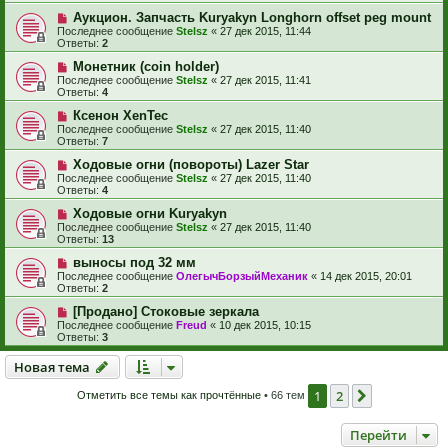
Аукцион. Запчасть Kuryakyn Longhorn offset peg mount
Последнее сообщение
Stelsz
«
27 дек 2015, 11:44
Ответы:
2
Монетник (coin holder)
Последнее сообщение
Stelsz
«
27 дек 2015, 11:41
Ответы:
4
Ксенон XenTec
Последнее сообщение
Stelsz
«
27 дек 2015, 11:40
Ответы:
7
Ходовые огни (повороты) Lazer Star
Последнее сообщение
Stelsz
«
27 дек 2015, 11:40
Ответы:
4
Ходовые огни Kuryakyn
Последнее сообщение
Stelsz
«
27 дек 2015, 11:40
Ответы:
13
выносы под 32 мм
Последнее сообщение
ОлегычБорзыйМеханик
«
14 дек 2015, 20:01
Ответы:
2
[Продано] Стоковые зеркала
Последнее сообщение
Freud
«
10 дек 2015, 10:15
Ответы:
3
Новая тема
Н
о
в
а
я
т
е
м
а
1
2
След.
Отметить все темы как прочтённые
• 66 тем
Перейти