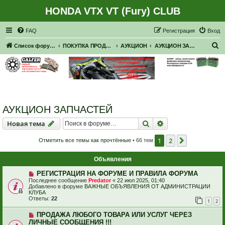
HONDA VTX VT (Fury) CLUB
Регистрация
FAQ
Р
е
г
и
с
т
р
а
ц
и
я
Вход
П
Список форумов
ПОКУПКА ПРОДАЖА
АУКЦИОН
АУКЦИОН ЗАПЧАСТЕЙ
о
и
с
к
АУКЦИОН ЗАПЧАСТЕЙ
Новая тема
Поиск
Расширенный пои
Н
о
в
а
я
т
е
м
а
1
2
След.
Отметить все темы как прочтённые
• 66 тем
Объявления
РЕГИСТРАЦИЯ НА ФОРУМЕ И ПРАВИЛА ФОРУМА
Последнее сообщение
Predator
«
22 июл 2025, 01:40
Добавлено в форуме
ВАЖНЫЕ ОБЪЯВЛЕНИЯ ОТ АДМИНИСТРАЦИИ
КЛУБА
Ответы:
22
1
2
ПРОДАЖА ЛЮБОГО ТОВАРА ИЛИ УСЛУГ ЧЕРЕЗ
ЛИЧНЫЕ СООБЩЕНИЯ !!!