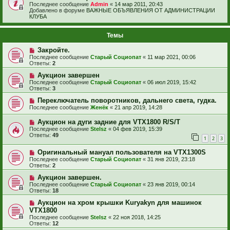
Последнее сообщение
Admin
«
14 мар 2011, 20:43
Добавлено в форуме
ВАЖНЫЕ ОБЪЯВЛЕНИЯ ОТ АДМИНИСТРАЦИИ
КЛУБА
Темы
Закройте.
Последнее сообщение
Старый Социопат
«
11 мар 2021, 00:06
Ответы:
2
Аукцион завершен
Последнее сообщение
Старый Социопат
«
06 июл 2019, 15:42
Ответы:
3
Переключатель поворотников, дальнего света, гудка.
Последнее сообщение
Женёк
«
21 апр 2019, 14:28
Аукцион на дуги задние для VTX1800 R/S/T
Последнее сообщение
Stelsz
«
04 фев 2019, 15:39
Ответы:
49
1
2
3
Оригинальный мануал пользователя на VTX1300S
Последнее сообщение
Старый Социопат
«
31 янв 2019, 23:18
Ответы:
2
Аукцион завершен.
Последнее сообщение
Старый Социопат
«
23 янв 2019, 00:14
Ответы:
18
Аукцион на хром крышки Kuryakyn для машинок
VTX1800
Последнее сообщение
Stelsz
«
22 ноя 2018, 14:25
Ответы:
12