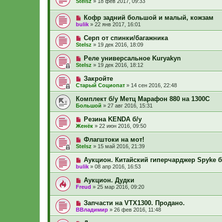
Stelsz
»
18 фев 2017, 09:33
Кофр задний большой и малый, кожзам
bulik
»
22 янв 2017, 16:01
Серп от спинки/багажника
Stelsz
»
19 дек 2016, 18:09
Реле универсальное Kuryakyn
Stelsz
»
19 дек 2016, 18:12
Закройте
Старый Социопат
»
14 сен 2016, 22:48
Комплект б/у Метц Марафон 880 на 1300С
Большой
»
27 авг 2016, 15:31
Резина KENDA б/у
Женёк
»
22 июн 2016, 09:50
Флагштоки на мот!
Stelsz
»
15 май 2016, 21:39
Аукцион. Китайский гиперчарджер Spyke б
bulik
»
08 апр 2016, 16:53
Аукцион. Дудки
Freud
»
25 мар 2016, 09:20
Запчасти на VTX1300. Продано.
ВВладимир
»
26 фев 2016, 11:48