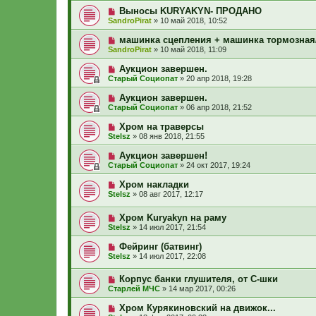
Выносы KURYAKYN- ПРОДАНО
SandroPirat
»
10 май 2018, 10:52
машинка сцепления + машинка тормозная
SandroPirat
»
10 май 2018, 11:09
Аукцион завершен.
Старый Социопат
»
20 апр 2018, 19:28
Аукцион завершен.
Старый Социопат
»
06 апр 2018, 21:52
Хром на траверсы
Stelsz
»
08 янв 2018, 21:55
Аукцион завершен!
Старый Социопат
»
24 окт 2017, 19:24
Хром накладки
Stelsz
»
08 авг 2017, 12:17
Хром Kuryakyn на раму
Stelsz
»
14 июл 2017, 21:54
Фейринг (батвинг)
Stelsz
»
14 июл 2017, 22:08
Корпус банки глушителя, от С-шки
Старлей МЧС
»
14 мар 2017, 00:26
Хром Курякиновский на движок...