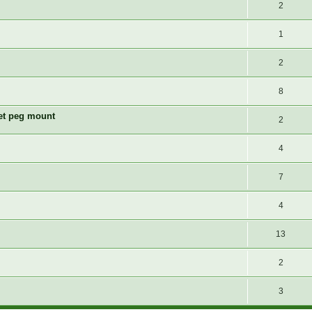
2
1
2
8
et peg mount
2
4
7
4
13
2
3