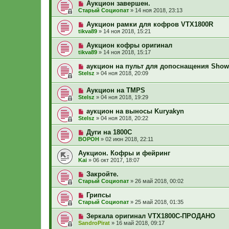
Аукцион завершен.
Старый Социопат
»
14 ноя 2018, 23:13
Аукцион рамки для кофров VTX1800R
tikva89
»
14 ноя 2018, 15:21
Аукцион кофры оригинал
tikva89
»
14 ноя 2018, 15:17
аукцион на пульт для допоснащения Sho
Stelsz
»
04 ноя 2018, 20:09
Аукцион на TMPS
Stelsz
»
04 ноя 2018, 19:29
аукцион на выносы Kuryakyn
Stelsz
»
04 ноя 2018, 20:22
Дуги на 1800С
ВОРОН
»
02 июн 2018, 22:11
Аукцион. Кофры и фейринг
Kai
»
06 окт 2017, 18:07
Закройте.
Старый Социопат
»
26 май 2018, 00:02
Грипсы
Старый Социопат
»
25 май 2018, 01:35
Зеркала оригинал VTX1800C-ПРОДАНО
SandroPirat
»
16 май 2018, 09:17