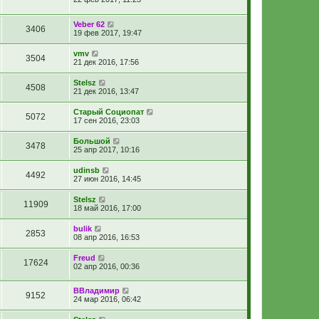
Veber 62
3406
19 фев 2017, 19:47
vmv
3504
21 дек 2016, 17:56
Stelsz
4508
21 дек 2016, 13:47
Старый Социопат
5072
17 сен 2016, 23:03
Большой
3478
25 апр 2017, 10:16
udinsb
4492
27 июн 2016, 14:45
Stelsz
11909
18 май 2016, 17:00
bulik
2853
08 апр 2016, 16:53
Freud
17624
02 апр 2016, 00:36
ВВладимир
9152
24 мар 2016, 06:42