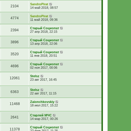
SandroPirat
2104
14 май 2018, 08:57
SandroPirat
4774
11 май 2018, 09:36
Старый Социопат
2394
27 апр 2018, 22:15
Старый Социопат
3896
13 апр 2018, 22:06
Старый Социопат
3520
11 янв 2018, 20:51
Старый Социопат
4696
02 ноя 2017, 00:06
Stelsz
12061
23 авг 2017, 16:45
Stelsz
6363
22 авг 2017, 11:15
Zaionchkovskiy
11468
18 июл 2017, 15:22
Старлей МЧС
2641
14 мар 2017, 00:26
Старый Социопат
11378
22 фев 2017, 11:25