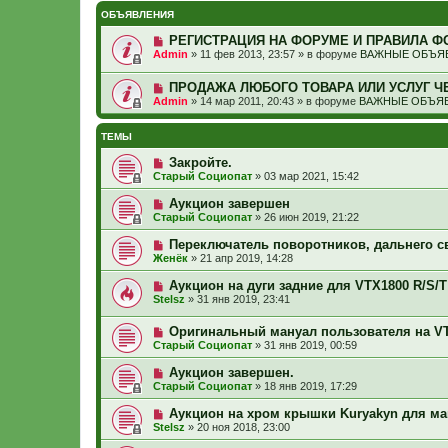
ОБЪЯВЛЕНИЯ
РЕГИСТРАЦИЯ НА ФОРУМЕ И ПРАВИЛА Ф
Admin
»
11 фев 2013, 23:57
» в форуме
ВАЖНЫЕ ОБЪЯВ
ПРОДАЖА ЛЮБОГО ТОВАРА ИЛИ УСЛУГ Ч
Admin
»
14 мар 2011, 20:43
» в форуме
ВАЖНЫЕ ОБЪЯВ
ТЕМЫ
Закройте.
Старый Социопат
»
03 мар 2021, 15:42
Аукцион завершен
Старый Социопат
»
26 июн 2019, 21:22
Переключатель поворотников, дальнего св
Женёк
»
21 апр 2019, 14:28
Аукцион на дуги задние для VTX1800 R/S/T
Stelsz
»
31 янв 2019, 23:41
Оригинальный мануал пользователя на V
Старый Социопат
»
31 янв 2019, 00:59
Аукцион завершен.
Старый Социопат
»
18 янв 2019, 17:29
Аукцион на хром крышки Kuryakyn для м
Stelsz
»
20 ноя 2018, 23:00