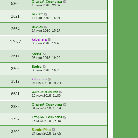
Старый Социопат
5805
18 ноя 2018, 23:02
tikva89
2621
14 ноя 2018, 15:21
tikva89
2654
14 ноя 2018, 15:17
kabanera
14077
08 ноя 2018, 19:40
Stelsz
2617
08 ноя 2018, 19:29
Stelsz
2202
08 ноя 2018, 19:28
kabanera
3519
04 июн 2018, 01:34
warhammer1985
6681
10 июн 2018, 11:06
Старый Социопат
2332
31 май 2018, 10:54
Старый Социопат
2752
27 май 2018, 23:10
SandroPirat
3208
24 май 2018, 19:05