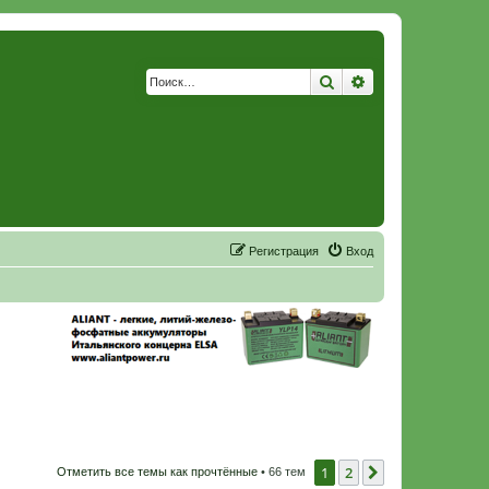
Поиск
Расширенный по
Р
е
г
и
с
т
р
а
ц
и
я
Вход
1
2
След.
Отметить все темы как прочтённые
• 66 тем