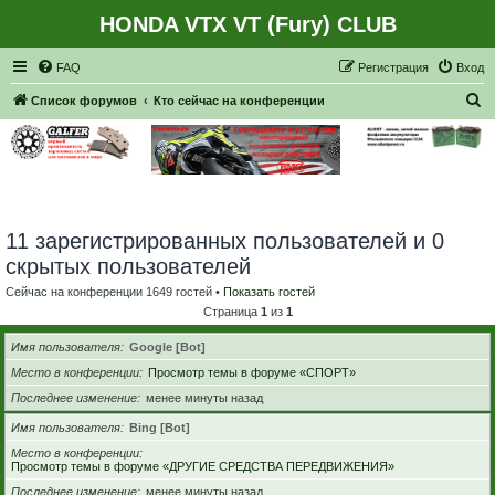
HONDA VTX VT (Fury) CLUB
Регистрация
FAQ
Р
е
г
и
с
т
р
а
ц
и
я
Вход
П
Список форумов
Кто сейчас на конференции
о
и
с
к
11 зарегистрированных пользователей и 0
скрытых пользователей
Сейчас на конференции 1649 гостей •
Показать гостей
Страница
1
из
1
Имя пользователя
Google [Bot]
Место в конференции
Просмотр темы в форуме «СПОРТ»
Последнее изменение
менее минуты назад
Имя пользователя
Bing [Bot]
Место в конференции
Просмотр темы в форуме «ДРУГИЕ СРЕДСТВА ПЕРЕДВИЖЕНИЯ»
Последнее изменение
менее минуты назад