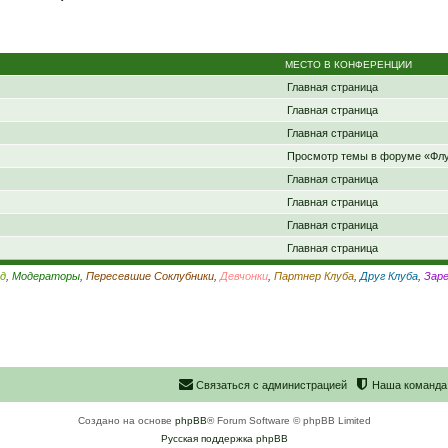
МЕСТО В КОНФЕРЕНЦИИ
Главная страница
Главная страница
Главная страница
Просмотр темы в форуме «Фл
Главная страница
Главная страница
Главная страница
Главная страница
д
,
Модераторы
,
Пересевшие Соклубники
,
Девчонки
,
Партнер Клуба
,
Друг Клуба
,
Зар
С
в
я
з
а
т
ь
с
я
с
а
д
м
и
н
и
с
т
р
а
ц
и
е
й
Наша команда
Создано на основе
phpBB
® Forum Software © phpBB Limited
Русская поддержка phpBB