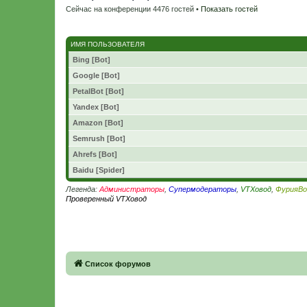
Сейчас на конференции 4476 гостей •
Показать гостей
ИМЯ ПОЛЬЗОВАТЕЛЯ
Bing [Bot]
Google [Bot]
PetalBot [Bot]
Yandex [Bot]
Amazon [Bot]
Semrush [Bot]
Ahrefs [Bot]
Baidu [Spider]
Легенда:
Администраторы
,
Супермодераторы
,
VTXовод
,
ФурияВо
Проверенный VTXовод
Связаться с
Список форумов
администрацией