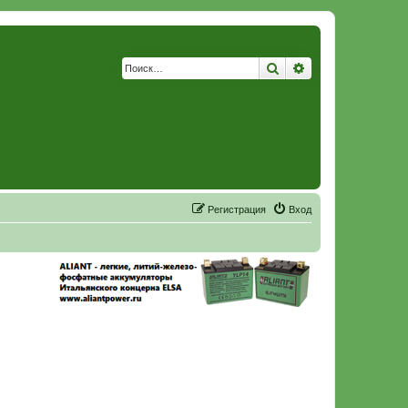
Поиск
Расширенный по
Р
е
г
и
с
т
р
а
ц
и
я
Вход