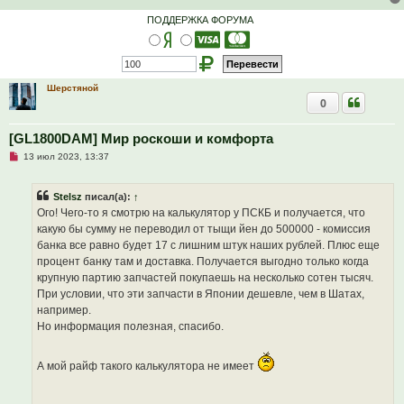
ПОДДЕРЖКА ФОРУМА
Шерстяной
0
[GL1800DAM] Мир роскоши и комфорта
Н
13 июл 2023, 13:37
е
п
р
Stelsz
писал(а):
↑
о
ч
Ого! Чего-то я смотрю на калькулятор у ПСКБ и получается, что
и
какую бы сумму не переводил от тыщи йен до 500000 - комиссия
т
а
банка все равно будет 17 с лишним штук наших рублей. Плюс еще
н
процент банку там и доставка. Получается выгодно только когда
н
о
крупную партию запчастей покупаешь на несколько сотен тысяч.
е
При условии, что эти запчасти в Японии дешевле, чем в Шатах,
с
о
например.
о
Но информация полезная, спасибо.
б
щ
е
н
А мой райф такого калькулятора не имеет
и
е