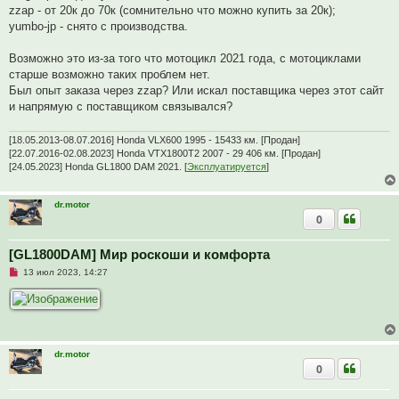
zzap - от 20к до 70к (сомнительно что можно купить за 20к);
yumbo-jp - снято с производства.
Возможно это из-за того что мотоцикл 2021 года, с мотоциклами
старше возможно таких проблем нет.
Был опыт заказа через zzap? Или искал поставщика через этот сайт
и напрямую с поставщиком связывался?
[18.05.2013-08.07.2016] Honda VLX600 1995 - 15433 км. [Продан]
[22.07.2016-02.08.2023] Honda VTX1800T2 2007 - 29 406 км. [Продан]
[24.05.2023] Honda GL1800 DAM 2021. [
Эксплуатируется
]
dr.motor
0
[GL1800DAM] Мир роскоши и комфорта
Н
13 июл 2023, 14:27
е
п
р
о
ч
и
т
dr.motor
а
0
н
н
о