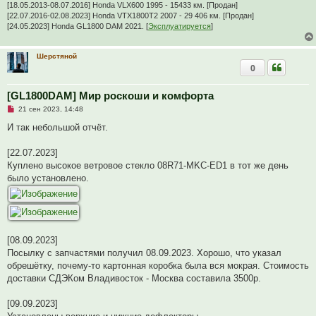
[18.05.2013-08.07.2016] Honda VLX600 1995 - 15433 км. [Продан]
[22.07.2016-02.08.2023] Honda VTX1800T2 2007 - 29 406 км. [Продан]
[24.05.2023] Honda GL1800 DAM 2021. [
Эксплуатируется
]
Шерстяной
0
[GL1800DAM] Мир роскоши и комфорта
Н
21 сен 2023, 14:48
е
п
И так небольшой отчёт.
р
о
ч
[22.07.2023]
и
Куплено высокое ветровое стекло 08R71-MKC-ED1 в тот же день
т
а
было установлено.
н
н
о
е
с
о
о
[08.09.2023]
б
Посылку с запчастями получил 08.09.2023. Хорошо, что указал
щ
е
обрешётку, почему-то картонная коробка была вся мокрая. Стоимость
н
доставки СДЭКом Владивосток - Москва составила 3500р.
и
е
[09.09.2023]