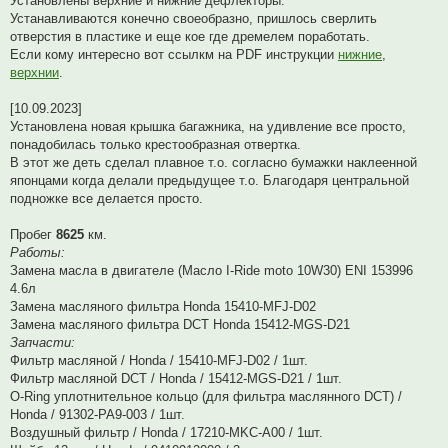
Установлены верхние и нижние дефлекторы.
Устанавливаются конечно своеобразно, пришлось сверлить
отверстия в пластике и еще кое где дремелем поработать.
Если кому интересно вот ссылкм на PDF инструкции
нижние
,
верхнии
.
[10.09.2023]
Установлена новая крышка багажника, на удивление все просто,
понадобилась только крестообразная отвертка.
В этот же деть сделал плавное т.о. согласно бумажки наклеенной
японцами когда делали предыдущее т.о. Благодаря центральной
подножке все делается просто.
Пробег
8625
км.
Работы:
Замена масла в двигателе (Масло I-Ride moto 10W30) ENI 153996
4.6л
Замена масляного фильтра Honda 15410-MFJ-D02
Замена масляного фильтра DCT Honda 15412-MGS-D21
Запчасти:
Фильтр масляной / Honda / 15410-MFJ-D02 / 1шт.
Фильтр масляной DCT / Honda / 15412-MGS-D21 / 1шт.
O-Ring уплотнительное кольцо (для фильтра маслянного DCT) /
Honda / 91302-PA9-003 / 1шт.
Воздушный фильтр / Honda / 17210-MKC-A00 / 1шт.