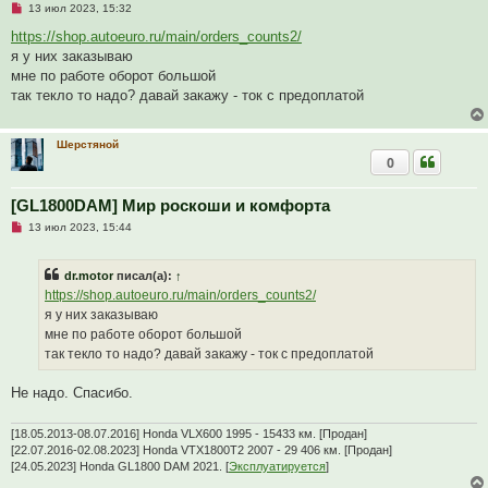
Н
13 июл 2023, 15:32
е
п
https://shop.autoeuro.ru/main/orders_counts2/
р
я у них заказываю
о
ч
мне по работе оборот большой
и
так текло то надо? давай закажу - ток с предоплатой
т
а
н
н
Шерстяной
о
0
е
с
о
[GL1800DAM] Мир роскоши и комфорта
о
б
Н
13 июл 2023, 15:44
щ
е
е
п
н
р
и
dr.motor
писал(а):
↑
о
е
ч
https://shop.autoeuro.ru/main/orders_counts2/
и
я у них заказываю
т
а
мне по работе оборот большой
н
так текло то надо? давай закажу - ток с предоплатой
н
о
е
Не надо. Спасибо.
с
о
о
[18.05.2013-08.07.2016] Honda VLX600 1995 - 15433 км. [Продан]
б
щ
[22.07.2016-02.08.2023] Honda VTX1800T2 2007 - 29 406 км. [Продан]
е
[24.05.2023] Honda GL1800 DAM 2021. [
Эксплуатируется
]
н
и