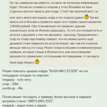
Ну так, наверное как оффтоп, но мало ли полезная информация
будет. Посчитал стоимость покупки у этого Йохимбо на базе
отдельно взятого аморта для голды. Стоит как чугунный мост, ну
или треть моего мотоцикла, когда я его покупал давно
Так вот
купить его в Японии и привезти через этот сервис ориентировочно
136000 рублей. При этом мегазип его привезет дороже
значительно если из Японии заказывать. То что эта позиция есть в
штатах и дешевле у того же мегазипа - пропущу. Предложения с
zzap по этому партномеру говорят, что его можно купить еще
дешевле (тоже наверное из штатов поедет, мы там его и купили
меньше чем за сто тыщ). Резон только в объеме и номенклатурных
номерах, которые только в Японии есть или несоозмеримо
дешевле по сравнению с остальными поставщиками. А так еще в
банк надо бежать
Решил поискать крышка кофра "81420-MKC-EC0ZB" на тех
площадках которые ты озвучил:
megazip - тупо нету;
zzap - 200к;
yumbo-jp - 40к.
Потом решил поглядеть к примеру более высокое и широкое
ветровое стекло "08R71-MKC-ED1":
megazip - недоступно к заказу;