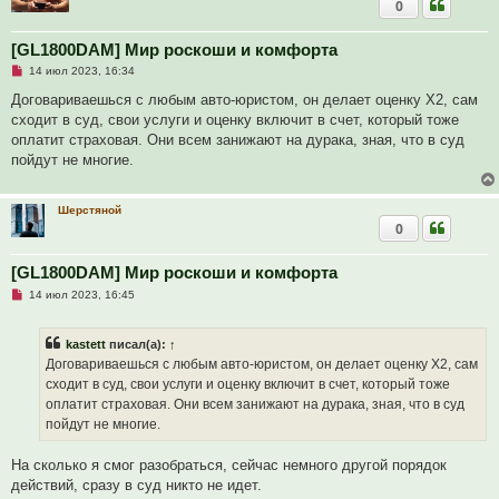
0
[GL1800DAM] Мир роскоши и комфорта
Н
14 июл 2023, 16:34
е
п
Договариваешься с любым авто-юристом, он делает оценку Х2, сам
р
сходит в суд, свои услуги и оценку включит в счет, который тоже
о
ч
оплатит страховая. Они всем занижают на дурака, зная, что в суд
и
пойдут не многие.
т
а
н
н
Шерстяной
о
0
е
с
о
[GL1800DAM] Мир роскоши и комфорта
о
б
Н
14 июл 2023, 16:45
щ
е
е
п
н
р
и
kastett
писал(а):
↑
о
е
ч
Договариваешься с любым авто-юристом, он делает оценку Х2, сам
и
сходит в суд, свои услуги и оценку включит в счет, который тоже
т
а
оплатит страховая. Они всем занижают на дурака, зная, что в суд
н
пойдут не многие.
н
о
е
На сколько я смог разобраться, сейчас немного другой порядок
с
о
действий, сразу в суд никто не идет.
о