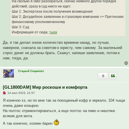
На сколько я смог разобраться, сейчас немного другой порядок
б
щ
действий, сразу в суд никто не идет.
е
Шаг 1: Экспертиза после получения возмещения
н
и
Шаг 2: Досудебное заявление в страховую компанию => Претензию
е
финансовому уполномоченному
Шаг 3: Суд
Информация от сюда:
тырк
Да, я так делал энное количество времени назад, но лучше,
наверное, сначала за советом-к юристу, чем самому. За маленький
спрос денег не должны брать. Скажут, напиши заявление, потом-к
нам, тогда, да.
Старый Социопат
0
[GL1800DAM] Мир роскоши и комфорта
Н
14 июл 2023, 21:57
е
п
Я конечно хз, но по мне так за покоцанный кофр и зеркало, 104 тыщи
р
очень даже козырно.
о
ч
На полтос отремонтироваться, а еще полтос на пиво и ништяки
и
всякие для мота.
т
а
А так конечно, хозяин барин
н
н