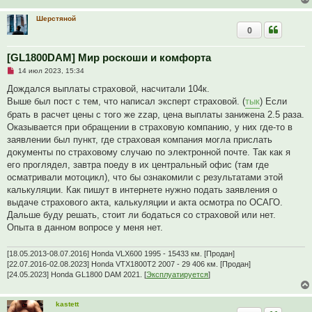
Шерстяной
0
[GL1800DAM] Мир роскоши и комфорта
Н
14 июл 2023, 15:34
е
п
Дождался выплаты страховой, насчитали 104к.
р
Выше был пост с тем, что написал эксперт страховой. (
тык
) Если
о
ч
брать в расчет цены с того же zzap, цена выплаты занижена 2.5 раза.
и
Оказывается при обращении в страховую компанию, у них где-то в
т
а
заявлении был пункт, где страховая компания могла прислать
н
документы по страховому случаю по электронной почте. Так как я
н
о
его проглядел, завтра поеду в их центральный офис (там где
е
осматривали мотоцикл), что бы ознакомили с результатами этой
с
о
калькуляции. Как пишут в интернете нужно подать заявления о
о
выдаче страхового акта, калькуляции и акта осмотра по ОСАГО.
б
щ
Дальше буду решать, стоит ли бодаться со страховой или нет.
е
Опыта в данном вопросе у меня нет.
н
и
е
[18.05.2013-08.07.2016] Honda VLX600 1995 - 15433 км. [Продан]
[22.07.2016-02.08.2023] Honda VTX1800T2 2007 - 29 406 км. [Продан]
[24.05.2023] Honda GL1800 DAM 2021. [
Эксплуатируется
]
kastett