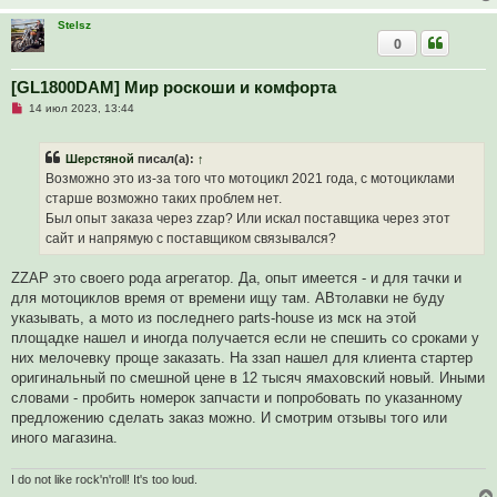
е
Stelsz
0
[GL1800DAM] Мир роскоши и комфорта
Н
14 июл 2023, 13:44
е
п
р
Шерстяной
писал(а):
↑
о
ч
Возможно это из-за того что мотоцикл 2021 года, с мотоциклами
и
старше возможно таких проблем нет.
т
а
Был опыт заказа через zzap? Или искал поставщика через этот
н
сайт и напрямую с поставщиком связывался?
н
о
е
ZZAP это своего рода агрегатор. Да, опыт имеется - и для тачки и
с
о
для мотоциклов время от времени ищу там. АВтолавки не буду
о
указывать, а мото из последнего parts-house из мск на этой
б
щ
площадке нашел и иногда получается если не спешить со сроками у
е
них мелочевку проще заказать. На ззап нашел для клиента стартер
н
и
оригинальный по смешной цене в 12 тысяч ямаховский новый. Иными
е
словами - пробить номерок запчасти и попробовать по указанному
предложению сделать заказ можно. И смотрим отзывы того или
иного магазина.
I do not like rock'n'roll! It's too loud.