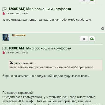
[GL1800DAM] Мир роскоши и комфорта
Н
15 июл 2023, 15:51
е
п
автор отпиши как придет запчасть и как тебе юмбо сработало
р
о
ч
и
т
Шерстяной
а
0
н
н
о
е
[GL1800DAM] Мир роскоши и комфорта
с
Н
о
15 июл 2023, 16:13
е
о
п
б
р
щ
garry
писал(а):
↑
о
е
ч
н
автор отпиши как придет запчасть и как тебе юмбо сработало
и
и
т
е
а
Еще не заказывал, на следующей неделе буду заказываать.
н
н
о
е
с
о
По поводу страховой.
о
Съездил взял калькуляцию, у мотоцикла 2021 года амортизация
б
щ
запчастей 20%, кайф... Там же нашёл информацию, что цены
е