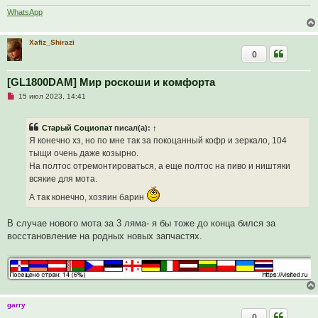
о
WhatsApp
е
с
о
о
Xafiz_Shirazi
б
0
щ
е
н
[GL1800DAM] Мир роскоши и комфорта
и
е
Н
15 июл 2023, 14:41
е
п
р
Старый Социопат
писал(а):
↑
о
ч
Я конечно хз, но по мне так за покоцанный кофр и зеркало, 104
и
тыщи очень даже козырно.
т
а
На полтос отремонтироваться, а еще полтос на пиво и ништяки
н
всякие для мота.
н
о
А так конечно, хозяин барин
е
с
о
В случае нового мота за 3 ляма- я бы тоже до конца бился за
о
б
восстановление на родных новых запчастях.
щ
е
н
и
е
garry
0