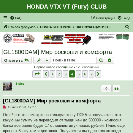
HONDA VTX VT (Fury) CLUB
Регистрация
FAQ
Р
е
г
и
с
т
р
а
ц
и
я
Вход
П
Список форумов
HONDA GOLD WING
ЭКСПЛУАТАЦИЯ И ОБСЛУЖИВАНИЕ
о
и
с
[GL1800DAM] Мир роскоши и комфорта
к
Ответить
Поиск
Расширен
О
т
в
е
т
и
т
ь
Первое новое сообщение
• 125 сообщений
Страница
4
из
7
1
2
3
4
5
6
7
Пред.
След.
Stelsz
0
[GL1800DAM] Мир роскоши и комфорта
Н
12 июл 2023, 17:27
е
п
Ого! Чего-то я смотрю на калькулятор у ПСКБ и получается, что
р
какую бы сумму не переводил от тыщи йен до 500000 - комиссия
о
ч
банка все равно будет 17 с лишним штук наших рублей. Плюс еще
и
процент банку там и доставка. Получается выгодно только когда
т