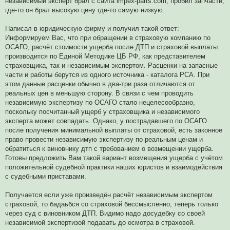
независимый эксперт брал с сайта impex-parts.com, пробил запчасти,
н
и
где-то он брал высокую цену где-то самую низкую.
е
Написал в юридическую фирму и получил такой ответ:
Информируем Вас, что при обращении в страховую компанию по
ОСАГО, расчёт стоимости ущерба после ДТП и страховой выплаты
производится по Единой Методике ЦБ РФ, как представителем
страховщика, так и независимым экспертом. Расценки на запасные
части и работы берутся из одного источника - каталога РСА. При
этом данные расценки обычно в два-три раза отличаются от
реальных цен в меньшую сторону. В связи с чем проводить
независимую экспертизу по ОСАГО стало нецелесообразно,
поскольку посчитанный ущерб у страховщика и независимого
эксперта может совпадать. Однако, у пострадавшего по ОСАГО
после получения минимальной выплаты от страховой, есть законное
право провести независимую экспертизу по реальным ценам и
обратиться к виновнику дтп с требованием о возмещении ущерба.
Готовы предложить Вам такой вариант возмещения ущерба с учётом
положительной судебной практики наших юристов и взаимодействия
с судебными приставами.
Получается если уже произведён расчёт независимым экспертом
страховой, то бадаьбся со страховой бессмысленно, теперь только
через суд с виновником ДТП. Видимо надо досудебку со своей
независимой экспертизой подавать до осмотра в страховой.