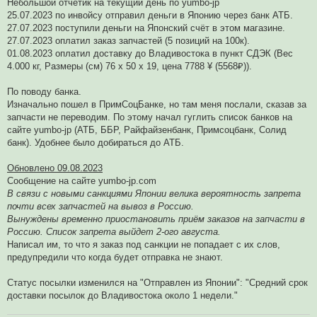
Небольшой отчётик на текущий день по yumbo-jp
т
а
25.07.2023 по инвойсу отправил деньги в Японию через банк АТБ.
н
27.07.2023 поступили деньги на Японский счёт в этом магазине.
н
о
27.07.2023 оплатил заказ запчастей (5 позиций на 100к).
е
01.08.2023 оплатил доставку до Владивостока в пункт СДЭК (Вес
с
о
4.000 кг, Размеры (см) 76 x 50 x 19, цена 7788 ¥ (5568₽)).
о
б
щ
По поводу банка.
е
Изначально пошел в ПримСоцБанке, но там меня послали, сказав за
н
и
запчасти не переводим. По этому начал гуглить список банков на
е
сайте yumbo-jp (АТБ, ББР, Райфайзенбанк, Примсоцбанк, Солид
банк). Удобнее было добираться до АТБ.
Обновлено 09.08.2023
Сообщение на сайте yumbo-jp.com
В связи с новыми санкциями Японии велика вероятность запрета
почти всех запчастей на вывоз в Россию.
Вынуждены временно приостановить приём заказов на запчасти в
Россию. Список запрета выйдет 2-ого августа.
Написал им, то что я заказ под санкции не попадает с их слов,
предупредили что когда будет отправка не знают.
Статус посылки изменился на "Отправлен из Японии": "Средний срок
доставки посылок до Владивостока около 1 недели."