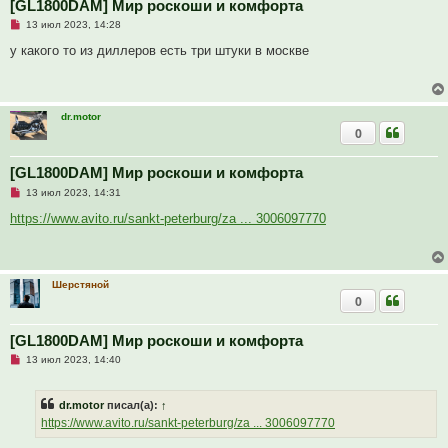
е
[GL1800DAM] Мир роскоши и комфорта
с
Н
о
13 июл 2023, 14:28
е
о
п
б
у какого то из диллеров есть три штуки в москве
р
щ
о
е
ч
н
и
и
т
е
dr.motor
а
0
н
н
о
е
[GL1800DAM] Мир роскоши и комфорта
с
Н
о
13 июл 2023, 14:31
е
о
п
б
https://www.avito.ru/sankt-peterburg/za ... 3006097770
р
щ
о
е
ч
н
и
и
т
е
Шерстяной
а
0
н
н
о
е
[GL1800DAM] Мир роскоши и комфорта
с
Н
о
13 июл 2023, 14:40
е
о
п
б
р
щ
dr.motor
писал(а):
↑
о
е
ч
н
https://www.avito.ru/sankt-peterburg/za ... 3006097770
и
и
т
е