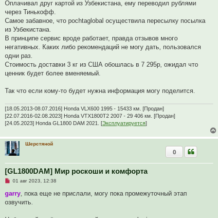
н
Оплачивал друг картой из Узбекистана, ему переводил рублями
и
через Тинькофф.
е
Самое забавное, что pochtaglobal осуществила пересылку посылка
из Узбекистана.
В принципе сервис вроде работает, правда отзывов много
негативных. Каких либо рекомендаций не могу дать, пользовался
одни раз.
Стоимость доставки 3 кг из США обошлась в 7 295р, ожидал что
ценник будет более вменяемый.
Так что если кому-то будет нужна информация могу поделится.
[18.05.2013-08.07.2016] Honda VLX600 1995 - 15433 км. [Продан]
[22.07.2016-02.08.2023] Honda VTX1800T2 2007 - 29 406 км. [Продан]
[24.05.2023] Honda GL1800 DAM 2021. [
Эксплуатируется
]
Шерстяной
0
[GL1800DAM] Мир роскоши и комфорта
Н
01 авг 2023, 12:38
е
п
garry
, пока еще не прислали, могу пока промежуточный этап
р
озвучить.
о
ч
и