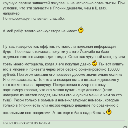
а
крупную партию запчастей покупаешь на несколько сотен тысяч. При
н
условии, что эти запчасти в Японии дешевле, чем в Шатах,
н
о
например.
е
Но информация полезная, спасибо.
с
о
о
б
А мой райф такого калькулятора не имеет
щ
е
н
и
Ну так, наверное как оффтоп, но мало ли полезная информация
е
будет. Посчитал стоимость покупки у этого Йохимбо на базе
отдельно взятого аморта для голды. Стоит как чугунный мост, ну или
треть моего мотоцикла, когда я его покупал давно
Так вот купить
его в Японии и привезти через этот сервис ориентировочно 136000
рублей. При этом мегазип его привезет дороже значительно если из
Японии заказывать. То что эта позиция есть в штатах и дешевле у
того же мегазипа - пропущу. Предложения с zzap по этому
партномеру говорят, что его можно купить еще дешевле (тоже
наверное из штатов поедет, мы там его и купили меньше чем за сто
тыщ). Резон только в объеме и номенклатурных номерах, которые
только в Японии есть или несоозмеримо дешевле по сравнению с
остальными поставщиками. А так еще в банк надо бежать
I do not like rock'n'roll! It's too loud.