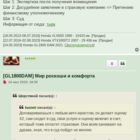
Шаг 1: Экспертиза после получения возмещения
б
щ
Шаг 2: Досудебное заявление в страховую компанию => Претензию
е
финансовому уполномоченному
н
и
Шаг 3: Суд
е
Информация от сюда:
тырк
[18.05.2013-08.07.2016] Honda VLX600 1995 - 15433 км. [Продан]
[22.07.2016-02.08.2023] Honda VTX1800T2 2007 - 29 406 км. [Продан]
[24.05.2023] Honda GL1800 DAM 2021. [
Эксплуатируется
]
kastett
0
[GL1800DAM] Мир роскоши и комфорта
Н
14 июл 2023, 18:35
е
п
р
Шерстяной
писал(а):
↑
о
ч
и
kastett
писал(а):
↑
т
а
Договариваешься с любым авто-юристом, он делает оценку
н
Х2, сам сходит в суд, свои услуги и оценку включит в счет,
н
о
который тоже оплатит страховая. Они всем занижают на
е
дурака, зная, что в суд пойдут не многие.
с
о
о