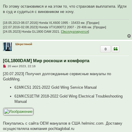
По этому остановимся и на этом то, что страховая выплатила. Идти
в суд и судиться с виновником не хочу.
[18.05.2013-08.07.2016] Honda VLX600 1995 - 15433 км. [Продан]
[22.07.2016-02.08.2023] Honda VTX1800T2 2007 - 29 406 км. [Продан]
[24.05.2023] Honda GL1800 DAM 2021. [
Эксплуатируется
]
Шерстяной
0
[GL1800DAM] Мир роскоши и комфорта
Н
20 июл 2023, 22:16
е
п
[20.07.2023] Получил долгожданные сервисные мануалы по
р
GoldWing.
о
ч
61MKC51 2021-2022 Gold Wing Service Manual
и
т
а
61MKC51ETM 2018-2022 Gold Wing Electrical Troubleshooting
н
Manual
н
о
е
с
о
о
б
Покупались с сайта OEM мануалов в США helminc.com. Доставку
щ
осуществляла компания pochtaglobal.ru
е