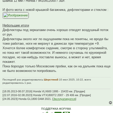
Шайба 12 мм / Honda / 9410912000 / 3шт.
И фото мота с новой крышкой багажника, дефлекторами и стеклом :
Небольшие итоги
Дефлекторы под зеркалами очень хорошо отводят воздушный поток
от рук.
Дефлекторы около ног по ощущениям пока не понятны, но вроде бы
тоже работаю, ноги не мерзнут в джинсах при температуре +9.
Хочется более комфортное сидение, смотрю в сторону ультимейта,
но пока нет такой возможности. И немного скучаешь по круизерной
посадке, но как-нибудь поставлю выносы, а может и нет, время
покажет.
Пока бороздю только Московские пробки, как он на дальняк пока еще
не было возможности попробовать.
Последний раз редактировалось
Шерстяной
10 июл 2025, 10:22, всего
редактировалось 1 раз.
[18.05.2013-08.07.2016] Honda VLX600 1995 - 15433 км. [Продан]
[22.07.2016-02.08.2023] Honda VTX1800T2 2007 - 29 406 км. [Продан]
[24.05.2023] Honda GL1800 DAM 2021. [
Эксплуатируется
]
ПОДДЕРЖКА ФОРУМА