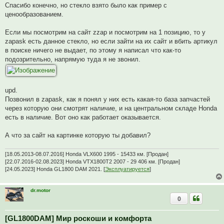
а
Спасибо конечно, но стекло взято было как пример с
н
ценообразованием.
н
о
е
Если мы посмотрим на сайт zzap и посмотрим на 1 позицию, то у
с
о
zapask есть данное стекло, но если зайти на их сайт и вбить артикул
о
в поиске ничего не выдает, по этому я написал что как-то
б
щ
подозрительно, напрямую туда я не звонил.
е
н
и
е
upd.
Позвонил в zapask, как я понял у них есть какая-то база запчастей
через которую они смотрят наличие, и на центральном складе Honda
есть в наличие. Вот оно как работает оказывается.
А что за сайт на картинке которую ты добавил?
[18.05.2013-08.07.2016] Honda VLX600 1995 - 15433 км. [Продан]
[22.07.2016-02.08.2023] Honda VTX1800T2 2007 - 29 406 км. [Продан]
[24.05.2023] Honda GL1800 DAM 2021. [
Эксплуатируется
]
dr.motor
0
[GL1800DAM] Мир роскоши и комфорта