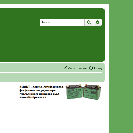
Поиск
Расширенный по
Р
е
г
и
с
т
р
а
ц
и
я
Вход