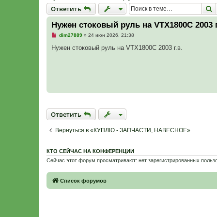
Ответить
П
О
т
в
е
т
и
т
ь
Нужен стоковый руль на VTX1800C 2003 г
Н
dim27889
»
24 июн 2026, 21:38
е
п
Нужен стоковый руль на VTX1800C 2003 г.в.
р
о
ч
и
т
а
н
н
о
е
с
Ответить
О
т
в
е
т
и
т
ь
о
о
б
Вернуться в «КУПЛЮ - ЗАПЧАСТИ, НАВЕСНОЕ»
щ
е
н
КТО СЕЙЧАС НА КОНФЕРЕНЦИИ
и
е
Сейчас этот форум просматривают: нет зарегистрированных пользо
Связаться с
Список форумов
администрацией