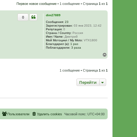
Первое новое сообщение
• 1 сообщение • Страница
1
из
1
dim27889
0
Сообщения:
23
Зарегистрирован:
03 янв 2023, 12:42
Репутация:
0
Страна / Country:
Россия
Имя / Name:
Дмитрий
Мой Мотоцикл / My Moto:
VTX1800
Благодарил (а):
1 раз
Поблагодарили:
3 раза
В
е
р
н
1 сообщение • Страница
1
из
1
у
т
ь
Перейти
с
я
к
н
а
ч
а
Пользователи
Удалить cookies
Часовой пояс:
UTC+04:00
л
у