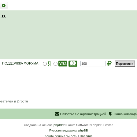
оиск
Расширенный поиск
.в.
ПОДДЕРЖКА ФОРУМА
вателей и 2 гостя
С
в
я
з
а
т
ь
с
я
с
а
д
м
и
н
и
с
т
р
а
ц
и
е
й
Наша команда
Создано на основе
phpBB
® Forum Software © phpBB Limited
Русская поддержка phpBB
Конфиденциальность
|
Правила