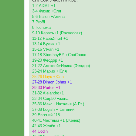
СПИСОК УЧАСТНИКОВ:
1-2 ADML +1
3-4 Физик +Оля
5-6 Евген +Алина
7 Proffi
8 Госпожа
9-10 Карась+1 (Razvedozz)
11-12 PapaZmurf +1
13-14 Булик +1
15-16 VIvan +1
17-18 StarshoyBY +СанСанна
19-20 Феодор +1
21-22 Алексей+Ирина (Феодор)
23-24 Марио +Юля
25-26 Паук +Юла
27-28 Dimon Johns +1
29-30 Portos +1
31-32 Alejandro+1
33-34 Corp50 +жена
35-36 Макс +Наталья (A.Pr.)
37-38 Logish + Евгений
39 Евгений 118
40-41 Честный +1 (Женёк)
42-43 Женёк +1
44 Uodin