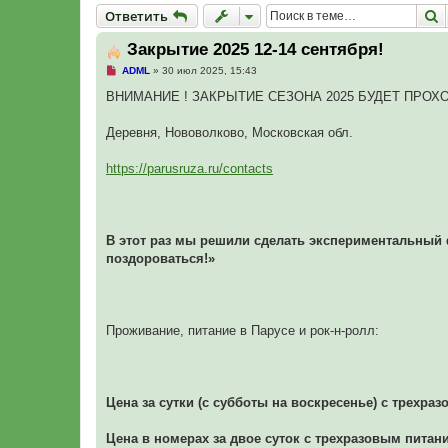
Ответить
П
О
т
в
е
т
и
т
ь
Закрытие 2025 12-14 сентября!
Н
ADML
»
30 июл 2025, 15:43
е
п
ВНИМАНИЕ ! ЗАКРЫТИЕ СЕЗОНА 2025 БУДЕТ ПРОХ
р
о
ч
Деревня, Нововолково, Московская обл.
и
т
а
https://parusruza.ru/contacts
н
н
о
е
с
о
В этот раз мы решили сделать экспериментальный
о
поздороваться!»
б
щ
е
н
и
е
Проживание, питание в Парусе и рок-н-ролл:
Цена за сутки (с субботы на воскресенье) с трехра
Цена в номерах за двое суток с трехразовым питани