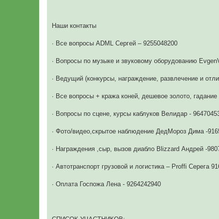
Наши контакты
∙ Все вопросы ADML Сергей – 9255048200
∙ Вопросы по музыке и звуковому оборудованию Evge
∙ Ведущий (конкурсы, награждение, развлечение и отл
∙ Все вопросы + кража коней, дешевое золото, гадание
∙ Вопросы по сцене, курсы каблуков Велидар - 9647045
∙ Фото/видео,скрытое наблюдение ДедМороз Дима -916
∙ Награждения ,сыр, вызов диабло Blizzard Андрей -98
∙ Автотранспорт грузовой и логистика – Proffi Серега 9
∙ Оплата Госпожа Лена - 9264242940