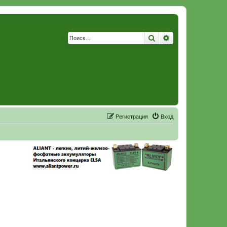
Поиск
Расширенный по
Р
е
г
и
с
т
р
а
ц
и
я
Вход