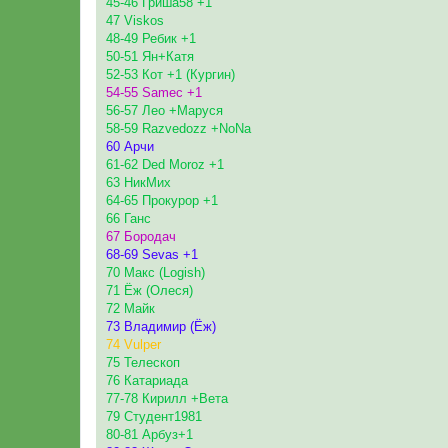
45-46 Гриша58 +1
47 Viskos
48-49 Ребик +1
50-51 Ян+Катя
52-53 Кот +1 (Кургин)
54-55 Samec +1
56-57 Лео +Маруся
58-59 Razvedozz +NoNa
60 Арчи
61-62 Ded Moroz +1
63 НикМих
64-65 Прокурор +1
66 Ганс
67 Бородач
68-69 Sevas +1
70 Макс (Logish)
71 Ёж (Олеся)
72 Майк
73 Владимир (Ёж)
74 Vulper
75 Телескоп
76 Катариада
77-78 Кирилл +Вета
79 Студент1981
80-81 Арбуз+1