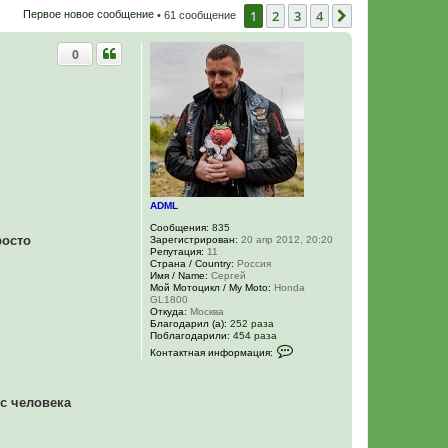
1
2
3
4
След.
Первое новое сообщение
• 61 сообщение
0
ADML
Сообщения:
835
росто
Зарегистрирован:
20 апр 2012, 20:20
Репутация:
11
Страна / Country:
Россия
Имя / Name:
Сергей
Мой Мотоцикл / My Moto:
Honda
GL1800
Откуда:
Москва
Благодарил (а):
252 раза
Поблагодарили:
454 раза
К
Контактная информация:
о
н
т
а
 с человека
к
т
н
а