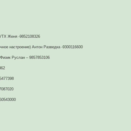
nVTX Женя -9852108326
ичное настроение) Антон Разведка -9300116600
 Физик Руслан – 9857853106
362
5477398
07087020
160543000