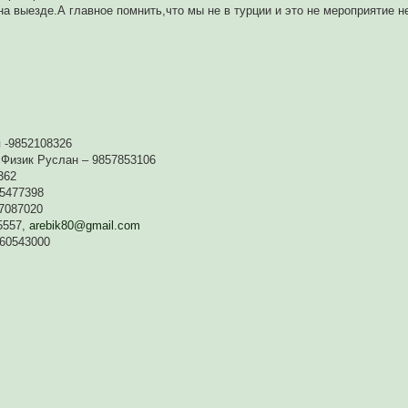
о на выезде.А главное помнить,что мы не в турции и это не мероприятие н
 -9852108326
 Физик Руслан – 9857853106
362
65477398
07087020
5557,
arebik80@gmail.com
160543000