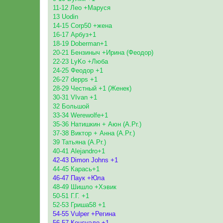
11-12 Лео +Маруся
13 Uodin
14-15 Corp50 +жена
16-17 Арбуз+1
18-19 Doberman+1
20-21 Бензиныч +Ирина (Феодор)
22-23 LyKo +Люба
24-25 Феодор +1
26-27 depps +1
28-29 Честный +1 (Женек)
30-31 VIvan +1
32 Большой
33-34 Werewolfe+1
35-36 Натишкин + Аюн (A.Pr.)
37-38 Виктор + Анна (A.Pr.)
39 Татьяна (A.Pr.)
40-41 Alejandro+1
42-43 Dimon Johns +1
44-45 Карась+1
46-47 Паук +Юла
48-49 Шишло +Хэвик
50-51 Г.Г. +1
52-53 Гриша58 +1
54-55 Vulper +Регина
56-57 Консуэло +1