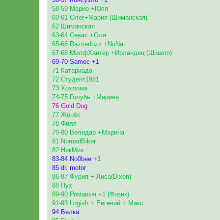
58-59 Марио +Юля
60-61 Олег+Мария (Шиманская)
62 Шиманская
63-64 Севас +Оля
65-66 Razvedozz +NoNa
67-68 МилфХантер +Ирландец (Шишло)
69-70 Samec +1
71 Катариада
72 Студент1981
73 Хохлома
74-75 Голубь +Марина
76 Gold Dog
77 Женёк
78 Филя
79-80 Велидар +Марина
81 NomadBiker
82 НикМих
83-84 No0bee +1
85 dr. motor
86-87 Фурия + Лиса(Dixon)
88 Пух
89-90 Романыч +1 (Физик)
91-93 Logish + Евгений + Макс
94 Белка