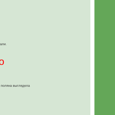
али.
о
з поляна выглядела