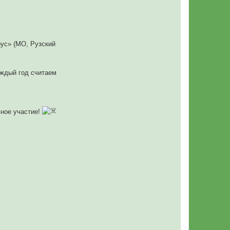
рус» (МО, Рузский
аждый год считаем
вное участие!