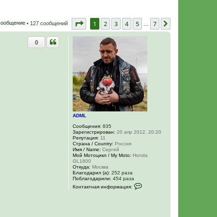
Страница
1
из
7
1
2
3
4
5
7
След.
сообщение
• 127 сообщений
…
0
ADML
Сообщения:
835
Зарегистрирован:
20 апр 2012, 20:20
Репутация:
11
Страна / Country:
Россия
Имя / Name:
Сергей
Мой Мотоцикл / My Moto:
Honda
GL1800
Откуда:
Москва
Благодарил (а):
252 раза
Поблагодарили:
454 раза
К
Контактная информация:
о
н
т
а
к