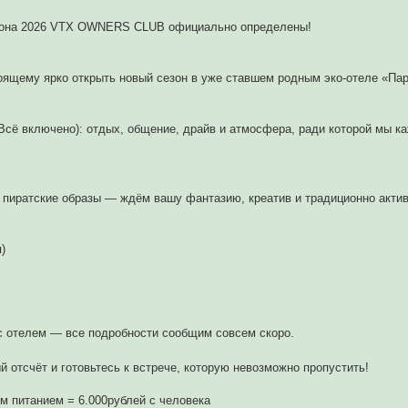
зона 2026 VTX OWNERS CLUB официально определены!
оящему ярко открыть новый сезон в уже ставшем родным эко-отеле «Па
Всё включено): отдых, общение, драйв и атмосфера, ради которой мы к
е пиратские образы — ждём вашу фантазию, креатив и традиционно акти
)
с отелем — все подробности сообщим совсем скоро.
 отсчёт и готовьтесь к встрече, которую невозможно пропустить!
ым питанием = 6.000рублей с человека