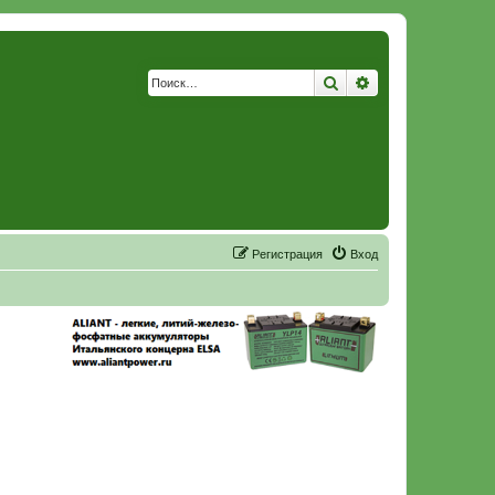
Поиск
Расширенный по
Р
е
г
и
с
т
р
а
ц
и
я
Вход