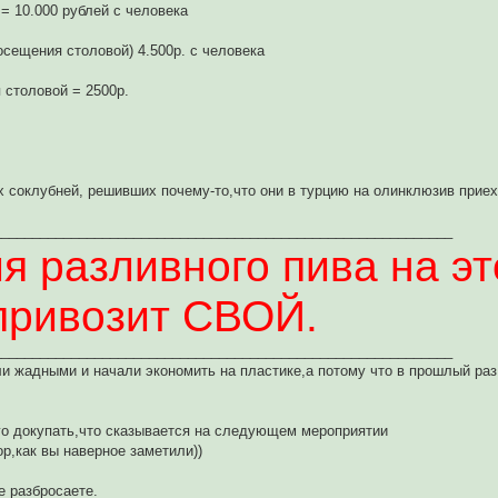
= 10.000 рублей с человека
осещения столовой) 4.500р. с человека
 столовой = 2500р.
 соклубней, решивших почему-то,что они в турцию на олинклюзив приех
___________________________________________________________
я разливного пива на эт
привозит СВОЙ.
___________________________________________________________
ли жадными и начали экономить на пластике,а потому что в прошлый ра
 его докупать,что сказывается на следующем мероприятии
ор,как вы наверное заметили))
е разбросаете.