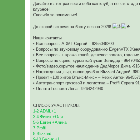
Давайте в этот раз вести себя как клуб, а не как стад
клубное!
Спасибо за понимание!
До скорой встречи на борту сезона 2026!
Наши контакты
• Все вопросы ADML Сергей – 9255048200
• Вопросы по звуковому оборудованию EvgenVTX Женя
• Все вопросы + кража коней, дешевое золото, гадание
• Вопросы по сцене, курсы каблуков Велидар - 9647045
• Фото/видео,скрытое наблюдение ДедМороз Дима -91
• Награждения ,сыр, вызов диабло Blizzard Андрей -98
• Проект «100 хитов Втыкс-Микс» – Rebik Антон 964557
• Автотранспорт грузовой и логистика – Proffi Серега 9
• Оплата Госпожа Лена - 9264242940
СПИСОК УЧАСТНИКОВ:
1-2 ADML+1
3-4 Физик +Оля
5-6 Евген +Алина
7 Proffi
8 Blizzard
9-10 Булик +1