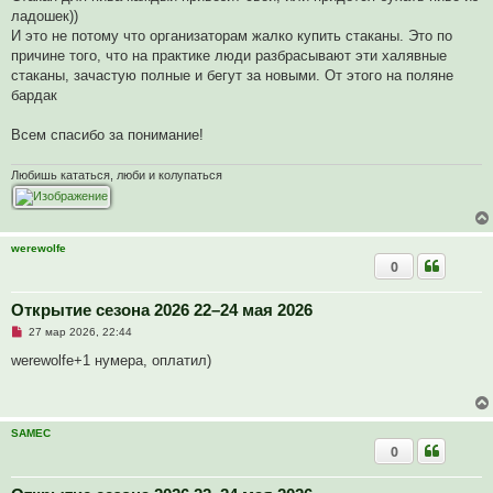
и
ладошек))
т
а
И это не потому что организаторам жалко купить стаканы. Это по
н
причине того, что на практике люди разбрасывают эти халявные
н
о
стаканы, зачастую полные и бегут за новыми. От этого на поляне
е
бардак
с
о
о
Всем спасибо за понимание!
б
щ
е
Любишь кататься, люби и колупаться
н
и
е
werewolfe
0
Открытие сезона 2026 22–24 мая 2026
Н
27 мар 2026, 22:44
е
п
werewolfe+1 нумера, оплатил)
р
о
ч
и
т
SAMEC
а
0
н
н
о
е