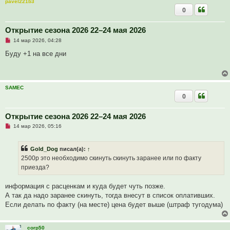
pavel221b3
а
0
н
н
о
е
Открытие сезона 2026 22–24 мая 2026
с
Н
о
14 мар 2026, 04:28
е
о
п
б
Буду +1 на все дни
р
щ
о
е
ч
н
и
и
т
е
SAMEC
а
0
н
н
о
е
Открытие сезона 2026 22–24 мая 2026
с
Н
о
14 мар 2026, 05:16
е
о
п
б
р
щ
Gold_Dog
писал(а):
↑
о
е
ч
н
2500р это необходимо скинуть скинуть заранее или по факту
и
и
приезда?
т
е
а
н
информация с расценкам и куда будет чуть позже.
н
о
А так да надо заранее скинуть, тогда внесут в список оплативших.
е
Если делать по факту (на месте) цена будет выше (штраф тугодума)
с
о
о
б
corp50