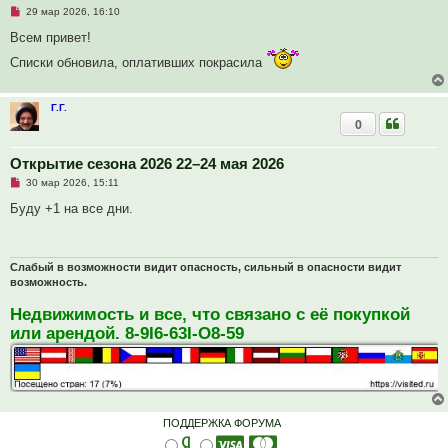
е
Н
29 мар 2026, 16:10
н
е
и
п
Всем привет!
е
р
о
Списки обновила, оплативших покрасила
ч
и
т
а
Г.Г.
н
0
н
о
е
Открытие сезона 2026 22–24 мая 2026
с
о
Н
30 мар 2026, 15:11
о
е
б
п
Буду +1 на все дни.
щ
р
е
о
н
ч
и
и
е
т
Слабый в возможности видит опасность, сильный в опасности видит
а
возможность.
н
н
Недвижимость и все, что связано с её покупкой
о
е
или арендой. 8-9I6-63I-O8-59
с
о
о
б
щ
е
н
и
ПОДДЕРЖКА ФОРУМА
е