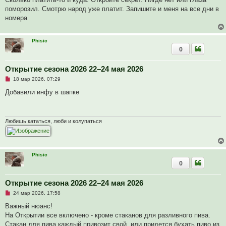
р
поморозил. Смотрю народ уже платит. Запишите и меня на все дни в
о
ч
номера
и
т
а
н
Phisic
н
0
о
е
с
Открытие сезона 2026 22–24 мая 2026
о
о
Н
18 мар 2026, 07:29
б
е
щ
п
Добавили инфу в шапке
е
р
н
о
и
ч
е
и
т
Любишь кататься, люби и колупаться
а
н
н
о
е
Phisic
с
0
о
о
б
щ
Открытие сезона 2026 22–24 мая 2026
е
Н
24 мар 2026, 17:58
н
е
и
п
Важный нюанс!
е
р
На Открытии все включено - кроме стаканов для разливного пива.
о
ч
Стакан для пива каждый привозит свой, или придется бухать пиво из