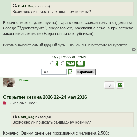
р
Gold_Dog
писал(а):
↑
о
ч
Возможно ли приехать одним днем новичку?
и
т
а
Конечно можно, даже нужно) Параллельно создай тему в отдельной
н
беседе "Здравствуйте", представься, расскажи о себе, а при встрече
н
о
закрепим знакомство.Рады новым соклубникам)
е
с
о
Всегда выбирайте самый трудный путь — на нём вы не встретите конкурентов...
о
б
щ
ПОДДЕРЖКА ФОРУМА
е
н
и
е
Phisic
0
Открытие сезона 2026 22–24 мая 2026
Н
12 мар 2026, 15:20
е
п
р
Gold_Dog
писал(а):
↑
о
ч
Возможно ли приехать одним днем новичку?
и
т
а
Конечно. Одним днем без проживания с человека 2.500р
н