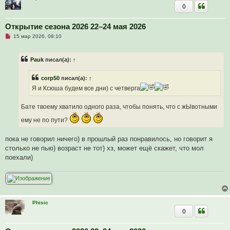
щ
0
е
н
и
Открытие сезона 2026 22–24 мая 2026
е
Н
15 мар 2026, 08:10
е
п
р
Pauk
писал(а):
↑
о
ч
и
corp50
писал(а):
↑
т
а
Я и Ксюша будем все дни) с четверга
н
н
о
Бате твоему хватило одного раза, чтобы понять, что с жЫвотными
е
с
ему не по пути?
о
о
б
пока не говорил ничего) в прошлый раз понравилось, но говорит я
щ
е
столько не пью) возраст не тот) хз, может ещё скажет, что мол
н
поехали)
и
е
Phisic
0