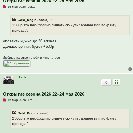
Открытие сезона 2026 22–24 мая 2026
Н
15 мар 2026, 08:17
е
п
р
Gold_Dog
писал(а):
↑
о
ч
2500р это необходимо скинуть скинуть заранее или по факту
и
приезда?
т
а
н
оплатить нужно до 30 апреля
н
о
Дальше ценник будет +500р
е
с
о
Любишь кататься, люби и колупаться
о
б
щ
е
н
Pauk
и
е
0
Открытие сезона 2026 22–24 мая 2026
Н
15 мар 2026, 17:10
е
п
р
Gold_Dog
писал(а):
↑
о
ч
2500р это необходимо скинуть скинуть заранее или по факту
и
приезда?
т
а
н