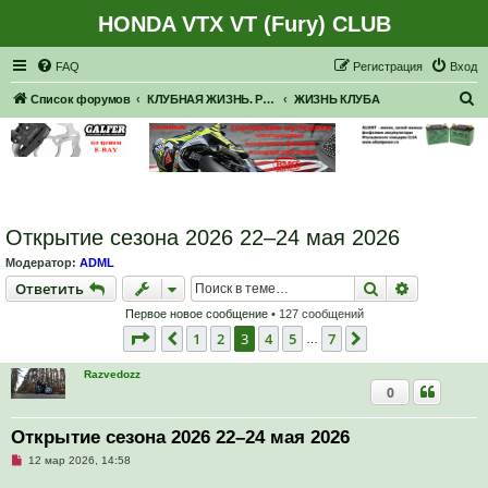
HONDA VTX VT (Fury) CLUB
Регистрация
FAQ
Р
е
г
и
с
т
р
а
ц
и
я
Вход
П
Список форумов
КЛУБНАЯ ЖИЗНЬ. РЕАЛЬНЫЕ ВСТРЕЧИ. ПОКАТУШКИ.
ЖИЗНЬ КЛУБА
о
и
с
к
Открытие сезона 2026 22–24 мая 2026
Модератор:
ADML
Ответить
Поиск
Расширен
О
т
в
е
т
и
т
ь
Первое новое сообщение
• 127 сообщений
Страница
3
из
7
1
2
3
4
5
7
Пред.
След.
…
Razvedozz
0
Открытие сезона 2026 22–24 мая 2026
Н
12 мар 2026, 14:58
е
п