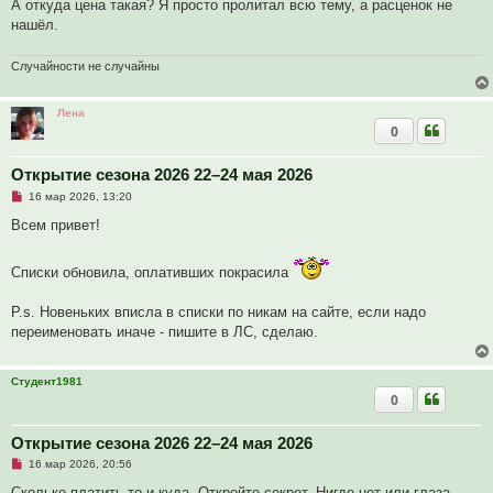
А откуда цена такая? Я просто пролитал всю тему, а расценок не
н
о
нашёл.
е
с
о
Случайности не случайны
о
б
щ
Лена
е
н
0
и
е
Открытие сезона 2026 22–24 мая 2026
Н
16 мар 2026, 13:20
е
п
Всем привет!
р
о
ч
Списки обновила, оплативших покрасила
и
т
а
P.s. Новеньких вписла в списки по никам на сайте, если надо
н
н
переименовать иначе - пишите в ЛС, сделаю.
о
е
с
о
Студент1981
о
0
б
щ
е
Открытие сезона 2026 22–24 мая 2026
н
и
Н
16 мар 2026, 20:56
е
е
п
Сколько платить-то и куда. Откройте секрет. Нигде нет или глаза