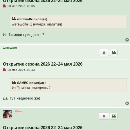
Открытие сезона 2026 22–24 мая 2026
с
Н
о
28 мар 2026, 08:05
е
о
п
б
р
щ
werewolfe
писал(а):
↑
о
е
ч
н
werewolfe+1 нумера, оплатил)
и
и
т
е
а
Из Тюмени приедешь ?
н
н
о
е
werewolfe
с
0
о
о
б
Открытие сезона 2026 22–24 мая 2026
щ
е
Н
28 мар 2026, 08:33
н
е
и
п
е
р
SAMEC
писал(а):
↑
о
ч
Из Тюмени приедешь ?
и
т
а
Да, тут недалеко же)
н
н
о
е
Лена
с
0
о
о
б
Открытие сезона 2026 22–24 мая 2026
щ