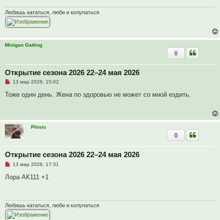
н
о
Любишь кататься, люби и колупаться
е
с
о
о
б
Minigan Gatling
щ
е
0
н
и
е
Открытие сезона 2026 22–24 мая 2026
Н
13 мар 2026, 15:02
е
п
Тоже один день. Жена по здоровью не может со мной ездить.
р
о
ч
и
т
Phisic
а
0
н
н
о
е
Открытие сезона 2026 22–24 мая 2026
с
Н
о
13 мар 2026, 17:31
е
о
п
б
Лора АК111 +1
р
щ
о
е
ч
н
и
и
т
е
Любишь кататься, люби и колупаться
а
н