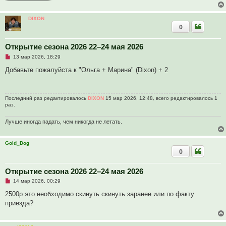
н
о
е
DIXON
с
0
о
о
б
щ
Открытие сезона 2026 22–24 мая 2026
е
Н
13 мар 2026, 18:29
н
е
и
п
Добавьте пожалуйста к "Ольга + Марина" (Dixon) + 2
е
р
о
ч
и
Последний раз редактировалось
DIXON
15 мар 2026, 12:48, всего редактировалось 1
т
раз.
а
н
н
Лучше иногда падать, чем никогда не летать.
о
е
с
о
Gold_Dog
о
0
б
щ
е
Открытие сезона 2026 22–24 мая 2026
н
и
Н
14 мар 2026, 00:29
е
е
п
2500р это необходимо скинуть скинуть заранее или по факту
р
приезда?
о
ч
и
т