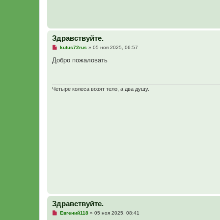
щ
е
н
и
е
Здравствуйте.
Н
kutus72rus
»
05 ноя 2025, 06:57
е
п
Добро пожаловать
р
о
ч
и
т
Четыре колеса возят тело, а два душу.
а
н
н
о
е
с
о
о
б
щ
е
н
и
е
Здравствуйте.
Н
Евгений118
»
05 ноя 2025, 08:41
е