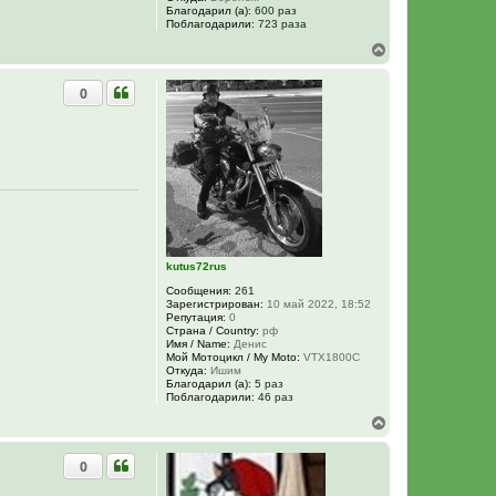
Благодарил (а):
600 раз
Поблагодарили:
723 раза
В
е
р
0
н
у
т
ь
с
я
к
н
а
ч
а
л
kutus72rus
у
Сообщения:
261
Зарегистрирован:
10 май 2022, 18:52
Репутация:
0
Страна / Country:
рф
Имя / Name:
Денис
Мой Мотоцикл / My Moto:
VTX1800C
Откуда:
Ишим
Благодарил (а):
5 раз
Поблагодарили:
46 раз
В
е
р
0
н
у