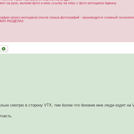
от на руки, выложи фото и кинь ссылку на тему с фото мотоцикла Админу.
рафии своего мотоцикла (после показа фотографий - производится сложный технологи
ИХ РАЗДЕЛАХ.
оиск
Расширенный поиск
льно смотрю в сторону VTX, тем более что близкие мне люди ездят на 
тчасть.