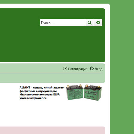
Поиск
Расширенный по
Р
е
г
и
с
т
р
а
ц
и
я
Вход