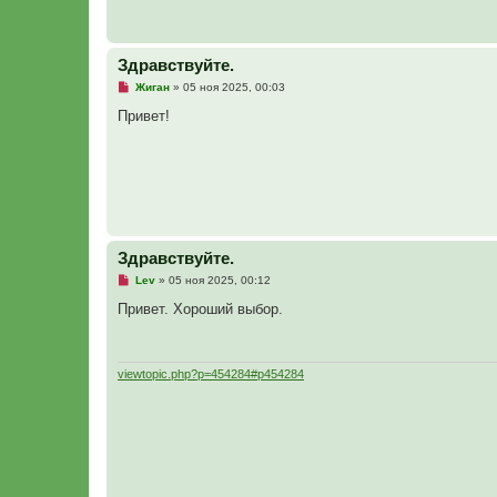
Здравствуйте.
Н
Жиган
»
05 ноя 2025, 00:03
е
п
Привет!
р
о
ч
и
т
а
н
н
о
е
Здравствуйте.
с
о
Н
Lev
»
05 ноя 2025, 00:12
о
е
б
п
Привет. Хороший выбор.
щ
р
е
о
н
ч
и
и
е
т
viewtopic.php?p=454284#p454284
а
н
н
о
е
с
о
о
б