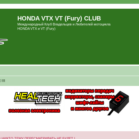
HONDA VTX VT (Fury) CLUB
Международный Клуб Владельцев и Любителей мотоцикла
HONDA VTX и VT (Fury)
!!!
 НИКТО ТЕМУ ПЕРЕСМАТРИВАТЬ НЕ БУДЕТ !