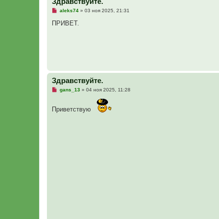
Здравствуйте.
Н
aleks74
»
03 ноя 2025, 21:31
е
п
ПРИВЕТ.
р
о
ч
и
т
а
н
н
о
Здравствуйте.
е
с
Н
gans_13
»
04 ноя 2025, 11:28
о
е
о
п
б
р
Приветствую
щ
о
е
ч
н
и
и
т
е
а
н
н
о
е
с
о
о
б
щ
е
н
и
е