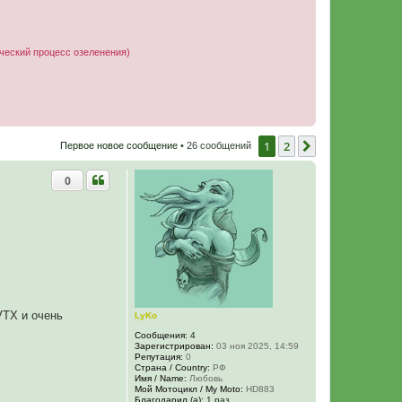
ческий процесс озеленения)
1
2
След.
Первое новое сообщение
• 26 сообщений
0
VTX и очень
LyKo
Сообщения:
4
Зарегистрирован:
03 ноя 2025, 14:59
Репутация:
0
Страна / Country:
РФ
Имя / Name:
Любовь
Мой Мотоцикл / My Moto:
HD883
Благодарил (а):
1 раз