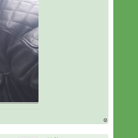
В
е
р
н
у