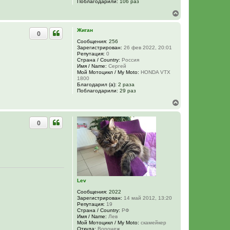
Поблагодарили:
106 раз
В
е
р
Жиган
0
н
у
Сообщения:
256
Зарегистрирован:
26 фев 2022, 20:01
т
Репутация:
0
ь
Страна / Country:
Россия
с
Имя / Name:
Сергей
я
Мой Мотоцикл / My Moto:
HONDA VTX
к
1800
н
Благодарил (а):
2 раза
Поблагодарили:
29 раз
а
ч
В
а
е
л
р
у
0
н
у
т
ь
с
я
к
н
Lev
а
ч
Сообщения:
2022
а
Зарегистрирован:
14 май 2012, 13:20
л
Репутация:
19
у
Страна / Country:
РФ
Имя / Name:
Лев
Мой Мотоцикл / My Moto:
скамейкер
Откуда:
Воронеж