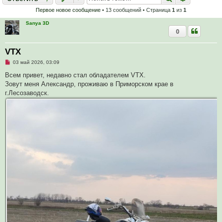
Первое новое сообщение
• 13 сообщений • Страница
1
из
1
Sanya 3D
0
VTX
Н
03 май 2026, 03:09
е
п
Всем привет, недавно стал обладателем VTX.
р
Зовут меня Александр, проживаю в Приморском крае в
о
ч
г.Лесозаводск.
и
т
а
н
н
о
е
с
о
о
б
щ
е
н
и
е