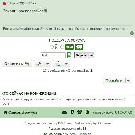
Н
01 июн 2026, 17:29
е
п
Заходи- располагайся!!!
р
о
ч
и
т
Всегда выбирайте самый трудный путь — на нём вы не встретите конкурентов...
а
н
н
ПОДДЕРЖКА ФОРУМА
о
е
с
о
о
б
Ответить
О
т
в
е
т
и
т
ь
щ
е
13 сообщений • Страница
1
из
1
н
и
е
Перейти
КТО СЕЙЧАС НА КОНФЕРЕНЦИИ
Сейчас этот форум просматривают: нет зарегистрированных пользователей и 1
гость
Список форумов
Часовой пояс:
UTC+04:00
Создано на основе
phpBB
® Forum Software © phpBB Limited
Русская поддержка phpBB
Конфиденциальность
|
Правила