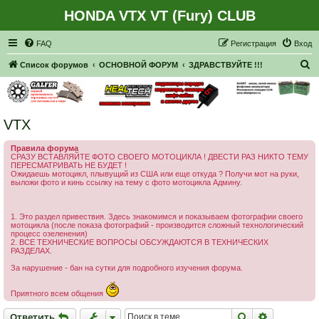
HONDA VTX VT (Fury) CLUB
Регистрация
FAQ
Р
е
г
и
с
т
р
а
ц
и
я
Вход
П
Список форумов
ОСНОВНОЙ ФОРУМ
ЗДРАВСТВУЙТЕ !!!
о
и
с
VTX
к
Правила форума
СРАЗУ ВСТАВЛЯЙТЕ ФОТО СВОЕГО МОТОЦИКЛА ! ДВЕСТИ РАЗ НИКТО ТЕМУ
ПЕРЕСМАТРИВАТЬ НЕ БУДЕТ !
Ожидаешь мотоцикл, плывущий из США или еще откуда ? Получи мот на руки,
выложи фото и кинь ссылку на тему с фото мотоцикла Админу.
1. Это раздел привествия. Здесь знакомимся и показываем фотографии своего
мотоцикла (после показа фотографий - производится сложный технологический
процесс озеленения)
2. ВСЕ ТЕХНИЧЕСКИЕ ВОПРОСЫ ОБСУЖДАЮТСЯ В ТЕХНИЧЕСКИХ
РАЗДЕЛАХ.
За нарушение - бан на сутки для подробного изучения форума.
Приятного всем общения
Ответить
Поиск
Расширен
О
т
в
е
т
и
т
ь