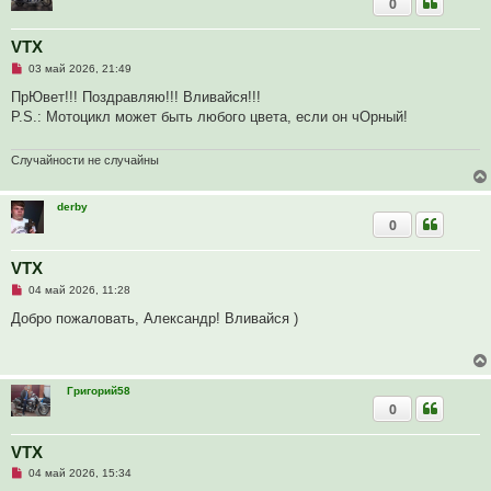
0
н
н
о
е
VTX
с
Н
о
03 май 2026, 21:49
е
о
п
б
ПрЮвет!!! Поздравляю!!! Вливайся!!!
р
щ
P.S.: Мотоцикл может быть любого цвета, если он чОрный!
о
е
ч
н
и
и
т
е
Случайности не случайны
а
н
н
derby
о
0
е
с
о
о
VTX
б
Н
04 май 2026, 11:28
щ
е
е
п
Добро пожаловать, Александр! Вливайся )
н
р
и
о
е
ч
и
т
Григорий58
а
0
н
н
о
е
VTX
с
Н
о
04 май 2026, 15:34
е
о