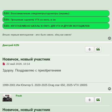
о
е
ч
н
и
и
т
е
Edit:
Восстанавливаю спидометры/одометры (экраны)
а
н
Edit:
Прошиваю одометр VTX из миль в км
н
о
Edit:
ИЗГОТАВЛИВАЮ ШКАЛЫ В КМ/Ч. ДЛЯ VTX И ДРУГИХ МОТОЦИКЛОВ
е
с
о
Втыкс первым мотоциклом - это было смело, здец как смело!
о
б
щ
е
Дмитрий KZN
н
0
и
е
Новичок, новый участник
Н
22 май 2026, 10:14
е
п
Здороу. Поздравляю с приобретением
р
о
ч
и
т
1999-2001 Иж Юпитер 5. 2020-2025 Drag star 650, 2025-VTX 1800S
а
н
н
Pauk
о
0
е
с
о
о
Новичок, новый участник
б