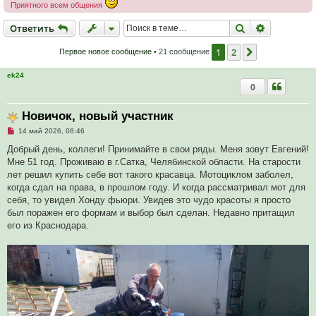
Приятного всем общения
Ответить
Поиск
Расширен
О
т
в
е
т
и
т
ь
1
2
След.
Первое новое сообщение
• 21 сообщение
ek24
0
Новичок, новый участник
Н
14 май 2026, 08:46
е
п
Добрый день, коллеги! Принимайте в свои ряды. Меня зовут Евгений!
р
Мне 51 год. Проживаю в г.Сатка, Челябинской области. На старости
о
ч
лет решил купить себе вот такого красавца. Мотоциклом заболел,
и
когда сдал на права, в прошлом году. И когда рассматривал мот для
т
а
себя, то увидел Хонду фьюри. Увидев это чудо красоты я просто
н
был поражен его формам и выбор был сделан. Недавно притащил
н
о
его из Краснодара.
е
с
о
о
б
щ
е
н
и
е