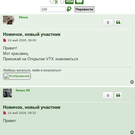
Phisic
0
Новичок, новый участник
Н
14 май 2026, 09:00
е
п
Привет!
р
Мот красавец
о
ч
Приезжай на Открытие VTX знакомиться
и
т
а
Любишь кататься, люби и колупаться
н
н
о
е
с
Sanya 3D
о
о
0
б
щ
е
Новичок, новый участник
н
и
Н
14 май 2026, 09:32
е
е
п
Привет
р
о
ч
и