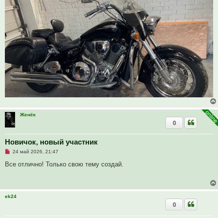
Женёк
0
Новичок, новый участник
Н
24 май 2026, 21:47
е
п
Все отлично! Только свою тему создай.
р
о
ч
и
т
ek24
а
0
н
н
о