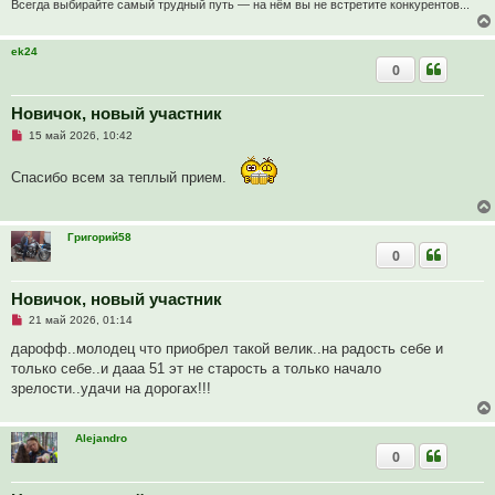
т
е
Всегда выбирайте самый трудный путь — на нём вы не встретите конкурентов...
а
н
н
ek24
о
0
е
с
о
о
Новичок, новый участник
б
Н
15 май 2026, 10:42
щ
е
е
п
н
р
Спасибо всем за теплый прием.
и
о
е
ч
и
т
Григорий58
а
0
н
н
о
е
Новичок, новый участник
с
Н
о
21 май 2026, 01:14
е
о
п
б
дарофф..молодец что приобрел такой велик..на радость себе и
р
щ
только себе..и дааа 51 эт не старость а только начало
о
е
ч
н
зрелости..удачи на дорогах!!!
и
и
т
е
а
н
Alejandro
н
0
о
е
с