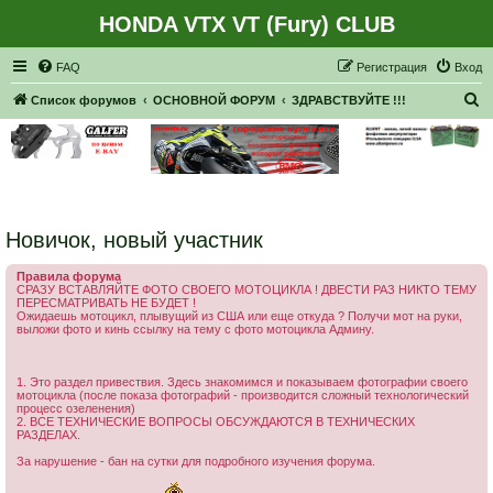
HONDA VTX VT (Fury) CLUB
Регистрация
FAQ
Р
е
г
и
с
т
р
а
ц
и
я
Вход
П
Список форумов
ОСНОВНОЙ ФОРУМ
ЗДРАВСТВУЙТЕ !!!
о
и
с
к
Новичок, новый участник
Правила форума
СРАЗУ ВСТАВЛЯЙТЕ ФОТО СВОЕГО МОТОЦИКЛА ! ДВЕСТИ РАЗ НИКТО ТЕМУ
ПЕРЕСМАТРИВАТЬ НЕ БУДЕТ !
Ожидаешь мотоцикл, плывущий из США или еще откуда ? Получи мот на руки,
выложи фото и кинь ссылку на тему с фото мотоцикла Админу.
1. Это раздел привествия. Здесь знакомимся и показываем фотографии своего
мотоцикла (после показа фотографий - производится сложный технологический
процесс озеленения)
2. ВСЕ ТЕХНИЧЕСКИЕ ВОПРОСЫ ОБСУЖДАЮТСЯ В ТЕХНИЧЕСКИХ
РАЗДЕЛАХ.
За нарушение - бан на сутки для подробного изучения форума.