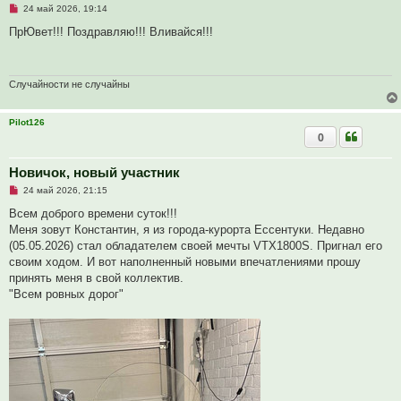
Н
24 май 2026, 19:14
щ
е
е
п
ПрЮвет!!! Поздравляю!!! Вливайся!!!
н
р
и
о
е
ч
и
т
Случайности не случайны
а
н
н
Pilot126
о
0
е
с
о
о
Новичок, новый участник
б
Н
24 май 2026, 21:15
щ
е
е
п
Всем доброго времени суток!!!
н
р
и
Меня зовут Константин, я из города-курорта Ессентуки. Недавно
о
е
ч
(05.05.2026) стал обладателем своей мечты VTX1800S. Пригнал его
и
своим ходом. И вот наполненный новыми впечатлениями прошу
т
а
принять меня в свой коллектив.
н
"Всем ровных дорог"
н
о
е
с
о
о
б
щ
е
н