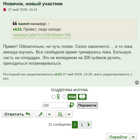
е
Новичок, новый участник
с
Н
о
27 май 2026, 13:21
е
о
п
б
р
щ
kastett
писал(а):
↑
о
е
ч
н
ek24
, Привет, сюда заходи:
и
и
viewtopic.php?t=21081&start=780
т
е
а
н
Привет! Обязательно, но чуть позже. Сезон закончится..., а то пока
н
о
некогда изучать. Все свободное время тренируюсь пока. Большую
е
часть на площадке. Это не мопедиком на 200 кубиков рулить,
с
о
приходиться потренироваться.
о
б
щ
Последний раз редактировалось
ek24
27 май 2026, 13:26, всего редактировалось 1
е
раз.
н
и
е
ПОДДЕРЖКА ФОРУМА
Ответить
О
т
в
е
т
и
т
ь
1
2
След.
21 сообщение
Перейти