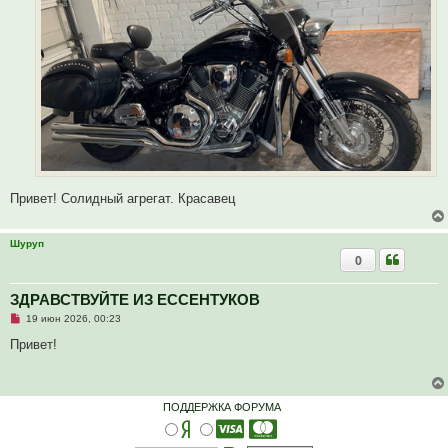
Привет! Солидный агрегат. Красавец
Шуруп
0
ЗДРАВСТВУЙТЕ ИЗ ЕССЕНТУКОВ
Н
19 июн 2026, 00:23
е
п
Привет!
р
о
ч
и
т
ПОДДЕРЖКА ФОРУМА
а
н
н