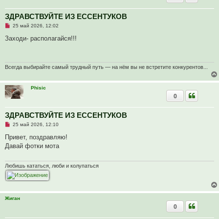
н
о
е
ЗДРАВСТВУЙТЕ ИЗ ЕССЕНТУКОВ
с
Н
о
25 май 2026, 12:02
е
о
п
б
Заходи- располагайся!!!
р
щ
о
е
ч
н
и
и
т
е
Всегда выбирайте самый трудный путь — на нём вы не встретите конкурентов...
а
н
н
Phisic
о
0
е
с
о
о
ЗДРАВСТВУЙТЕ ИЗ ЕССЕНТУКОВ
б
Н
25 май 2026, 12:10
щ
е
е
п
Привет, поздравляю!
н
р
и
Давай фотки мота
о
е
ч
и
т
Любишь кататься, люби и колупаться
а
н
н
о
е
Жиган
с
0
о
о
б