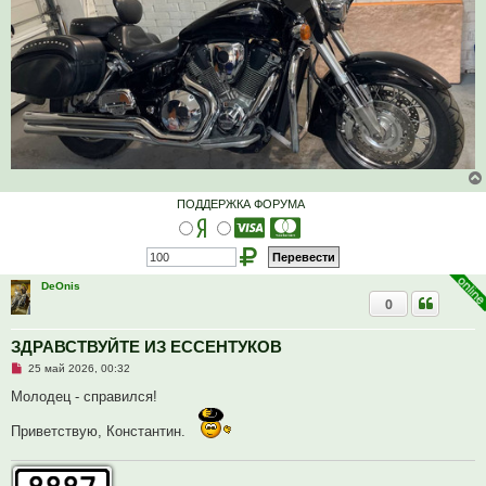
ПОДДЕРЖКА ФОРУМА
DeOnis
0
ЗДРАВСТВУЙТЕ ИЗ ЕССЕНТУКОВ
Н
25 май 2026, 00:32
е
п
Молодец - справился!
р
о
Приветствую, Константин.
ч
и
т
а
н