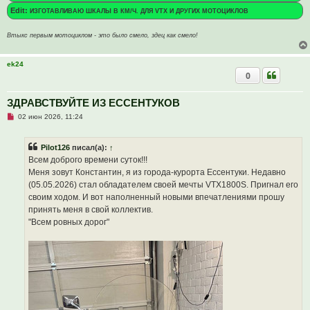
о
Edit:
ИЗГОТАВЛИВАЮ ШКАЛЫ В КМ/Ч. ДЛЯ VTX И ДРУГИХ МОТОЦИКЛОВ
е
с
о
Втыкс первым мотоциклом - это было смело, здец как смело!
о
б
щ
е
ek24
н
0
и
е
ЗДРАВСТВУЙТЕ ИЗ ЕССЕНТУКОВ
Н
02 июн 2026, 11:24
е
п
р
Pilot126
писал(а):
↑
о
ч
Всем доброго времени суток!!!
и
Меня зовут Константин, я из города-курорта Ессентуки. Недавно
т
а
(05.05.2026) стал обладателем своей мечты VTX1800S. Пригнал его
н
своим ходом. И вот наполненный новыми впечатлениями прошу
н
о
принять меня в свой коллектив.
е
"Всем ровных дорог"
с
о
о
б
щ
е
н
и
е