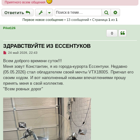
Приятного всем общения
Ответить
Поиск
Расширен
О
т
в
е
т
и
т
ь
Первое новое сообщение
• 13 сообщений • Страница
1
из
1
Pilot126
0
ЗДРАВСТВУЙТЕ ИЗ ЕССЕНТУКОВ
Н
24 май 2026, 22:43
е
п
Всем доброго времени суток!!!
р
Меня зовут Константин, я из города-курорта Ессентуки. Недавно
о
ч
(05.05.2026) стал обладателем своей мечты VTX1800S. Пригнал его
и
своим ходом. И вот наполненный новыми впечатлениями прошу
т
а
принять меня в свой коллектив.
н
"Всем ровных дорог"
н
о
е
с
о
о
б
щ
е
н
и
е