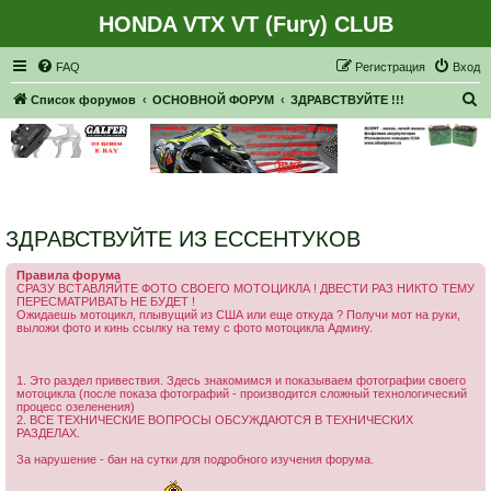
HONDA VTX VT (Fury) CLUB
Регистрация
FAQ
Р
е
г
и
с
т
р
а
ц
и
я
Вход
П
Список форумов
ОСНОВНОЙ ФОРУМ
ЗДРАВСТВУЙТЕ !!!
о
и
с
к
ЗДРАВСТВУЙТЕ ИЗ ЕССЕНТУКОВ
Правила форума
СРАЗУ ВСТАВЛЯЙТЕ ФОТО СВОЕГО МОТОЦИКЛА ! ДВЕСТИ РАЗ НИКТО ТЕМУ
ПЕРЕСМАТРИВАТЬ НЕ БУДЕТ !
Ожидаешь мотоцикл, плывущий из США или еще откуда ? Получи мот на руки,
выложи фото и кинь ссылку на тему с фото мотоцикла Админу.
1. Это раздел привествия. Здесь знакомимся и показываем фотографии своего
мотоцикла (после показа фотографий - производится сложный технологический
процесс озеленения)
2. ВСЕ ТЕХНИЧЕСКИЕ ВОПРОСЫ ОБСУЖДАЮТСЯ В ТЕХНИЧЕСКИХ
РАЗДЕЛАХ.
За нарушение - бан на сутки для подробного изучения форума.