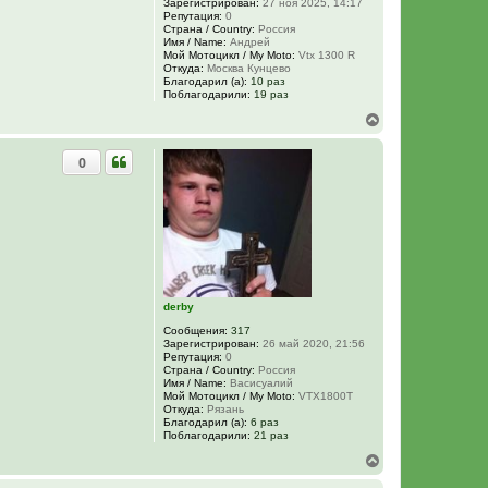
Зарегистрирован:
27 ноя 2025, 14:17
Репутация:
0
Страна / Country:
Россия
Имя / Name:
Андрей
Мой Мотоцикл / My Moto:
Vtx 1300 R
Откуда:
Москва Кунцево
Благодарил (а):
10 раз
Поблагодарили:
19 раз
В
е
р
0
н
у
т
ь
с
я
к
н
а
ч
derby
а
Сообщения:
317
л
Зарегистрирован:
26 май 2020, 21:56
у
Репутация:
0
Страна / Country:
Россия
Имя / Name:
Васисуалий
Мой Мотоцикл / My Moto:
VTX1800Т
Откуда:
Рязань
Благодарил (а):
6 раз
Поблагодарили:
21 раз
В
е