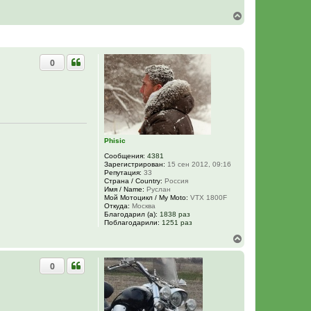
В
е
р
н
у
0
т
ь
с
я
к
н
а
ч
Phisic
а
л
Сообщения:
4381
у
Зарегистрирован:
15 сен 2012, 09:16
Репутация:
33
Страна / Country:
Россия
Имя / Name:
Руслан
Мой Мотоцикл / My Moto:
VTX 1800F
Откуда:
Москва
Благодарил (а):
1838 раз
Поблагодарили:
1251 раз
В
е
р
0
н
у
т
ь
с