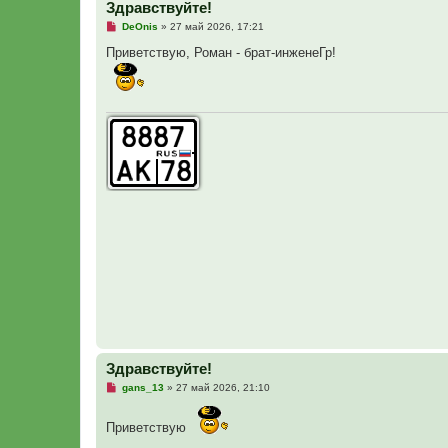
Здравствуйте!
Н
DeOnis
»
27 май 2026, 17:21
е
п
Приветствую, Роман - брат-инженеГр!
р
о
ч
и
т
а
н
н
о
е
с
о
о
б
щ
е
н
и
е
Здравствуйте!
Н
gans_13
»
27 май 2026, 21:10
е
п
р
Приветствую
о
ч