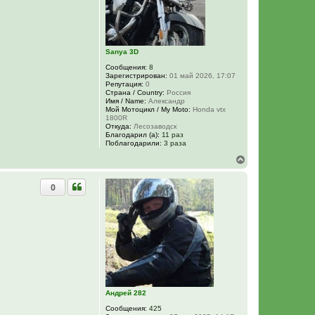
я
к
н
а
ч
Sanya 3D
а
л
Сообщения:
8
у
Зарегистрирован:
01 май 2026, 17:07
Репутация:
0
Страна / Country:
Россия
Имя / Name:
Александр
Мой Мотоцикл / My Moto:
Honda vtx
1800R
Откуда:
Лесозаводск
Благодарил (а):
11 раз
Поблагодарили:
3 раза
В
е
р
0
н
у
т
ь
с
я
к
н
а
ч
а
Андрей 282
л
у
Сообщения:
425