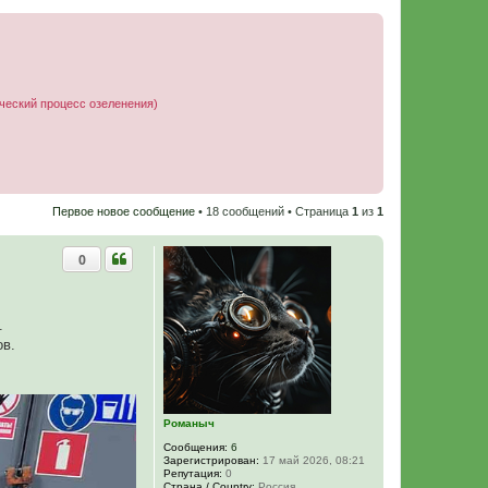
ческий процесс озеленения)
Первое новое сообщение
• 18 сообщений • Страница
1
из
1
0
.
ов.
Романыч
Сообщения:
6
Зарегистрирован:
17 май 2026, 08:21
Репутация:
0
Страна / Country:
Россия