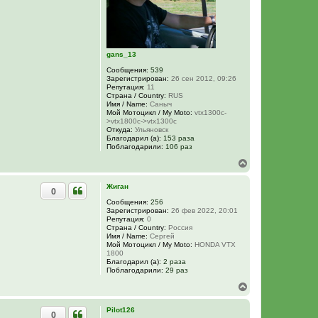
к
н
а
ч
а
gans_13
л
у
Сообщения:
539
Зарегистрирован:
26 сен 2012, 09:26
Репутация:
11
Страна / Country:
RUS
Имя / Name:
Саныч
Мой Мотоцикл / My Moto:
vtx1300c-
>vtx1800c->vtx1300c
Откуда:
Ульяновск
Благодарил (а):
153 раза
Поблагодарили:
106 раз
В
е
р
Жиган
0
н
у
Сообщения:
256
Зарегистрирован:
26 фев 2022, 20:01
т
Репутация:
0
ь
Страна / Country:
Россия
с
Имя / Name:
Сергей
я
Мой Мотоцикл / My Moto:
HONDA VTX
к
1800
н
Благодарил (а):
2 раза
Поблагодарили:
29 раз
а
ч
В
а
е
л
р
Pilot126
у
0
н