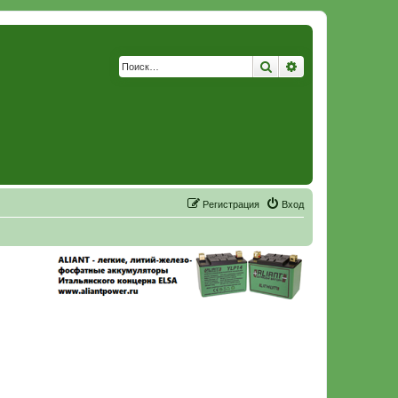
Поиск
Расширенный по
Р
е
г
и
с
т
р
а
ц
и
я
Вход