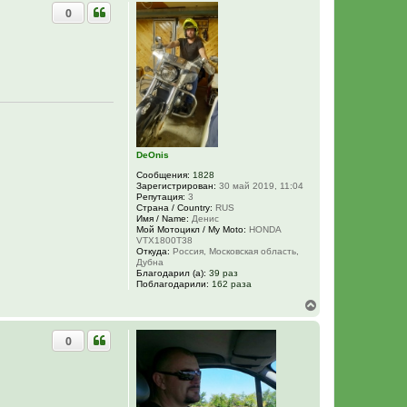
р
0
н
у
т
ь
с
я
к
н
а
ч
а
л
DeOnis
у
Сообщения:
1828
Зарегистрирован:
30 май 2019, 11:04
Репутация:
3
Страна / Country:
RUS
Имя / Name:
Денис
Мой Мотоцикл / My Moto:
HONDA
VTX1800T38
Откуда:
Россия, Московская область,
Дубна
Благодарил (а):
39 раз
Поблагодарили:
162 раза
В
е
р
0
н
у
т
ь
с
я