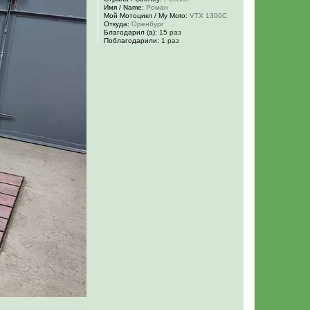
Имя / Name:
Роман
Мой Мотоцикл / My Moto:
VTX 1300C
Откуда:
Оренбург
Благодарил (а):
15 раз
Поблагодарили:
1 раз