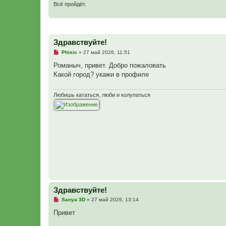
Всё пройдёт.
Здравствуйте!
Н
Phisic
»
27 май 2026, 11:51
е
п
Романыч, привет. Добро пожаловать
р
Какой город? укажи в профиле
о
ч
и
т
Любишь кататься, люби и колупаться
а
н
н
о
е
с
о
о
б
щ
е
н
и
е
Здравствуйте!
Н
Sanya 3D
»
27 май 2026, 13:14
е
п
Привет
р
о