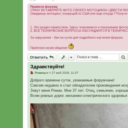
Правила форума
СРАЗУ ВСТАВЛЯЙТЕ ФОТО СВОЕГО МОТОЦИКЛА ! ДВЕСТИ РАЗ
Ожидаешь мотоцикл, плывущий из США или еще откуда ? Получи м
1. Это раздел привествия. Здесь знакомимся и показываем фотог
2. ВСЕ ТЕХНИЧЕСКИЕ ВОПРОСЫ ОБСУЖДАЮТСЯ В ТЕХНИЧЕСК
За нарушение - бан на сутки для подробного изучения форума.
Приятного всем общения
Ответить
П
О
т
в
е
т
и
т
ь
Здравствуйте!
Н
Романыч
»
27 май 2026, 11:37
е
п
Доброго времени суток, уважаемые форумчане!
р
Совсем недавно я стал обладателем произведения иск
о
ч
Зовут меня Роман. Мне 37 лет. Отец, семьянин, хороший 
и
Всем ровных дорог, механико-электрического здоровья
т
а
н
н
о
е
с
о
о
б