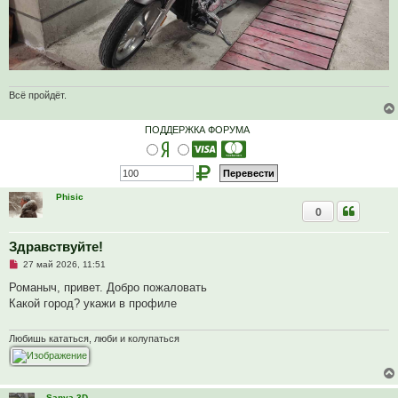
Всё пройдёт.
ПОДДЕРЖКА ФОРУМА
Phisic
0
Здравствуйте!
Н
27 май 2026, 11:51
е
п
Романыч, привет. Добро пожаловать
р
Какой город? укажи в профиле
о
ч
и
т
Любишь кататься, люби и колупаться
а
н
н
о
е
Sanya 3D