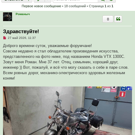
Первое новое сообщение
• 18 сообщений • Страница
1
из
1
Романыч
0
Здравствуйте!
Н
27 май 2026, 11:37
е
п
Доброго времени суток, уважаемые форумчане!
р
Совсем недавно я стал обладателем произведения искусства,
о
ч
представленного на фото ниже, под названием Honda VTX 1300C.
и
Зовут меня Роман. Мне 37 лет. Отец, семьянин, хороший друг,
т
а
инженер )) Вот, пожалуй, и всё что могу сказать о себе в паре слов.
н
Всем ровных дорог, механико-электрического здоровья железным
н
о
коням!
е
с
о
о
б
щ
е
н
и
е