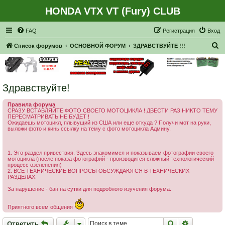
HONDA VTX VT (Fury) CLUB
Регистрация
FAQ
Р
е
г
и
с
т
р
а
ц
и
я
Вход
П
Список форумов
ОСНОВНОЙ ФОРУМ
ЗДРАВСТВУЙТЕ !!!
о
и
с
Здравствуйте!
к
Правила форума
СРАЗУ ВСТАВЛЯЙТЕ ФОТО СВОЕГО МОТОЦИКЛА ! ДВЕСТИ РАЗ НИКТО ТЕМУ
ПЕРЕСМАТРИВАТЬ НЕ БУДЕТ !
Ожидаешь мотоцикл, плывущий из США или еще откуда ? Получи мот на руки,
выложи фото и кинь ссылку на тему с фото мотоцикла Админу.
1. Это раздел привествия. Здесь знакомимся и показываем фотографии своего
мотоцикла (после показа фотографий - производится сложный технологический
процесс озеленения)
2. ВСЕ ТЕХНИЧЕСКИЕ ВОПРОСЫ ОБСУЖДАЮТСЯ В ТЕХНИЧЕСКИХ
РАЗДЕЛАХ.
За нарушение - бан на сутки для подробного изучения форума.
Приятного всем общения
Ответить
Поиск
Расширен
О
т
в
е
т
и
т
ь