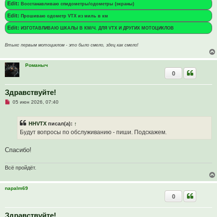
Edit:
Восстанавливаю спидометры/одометры (экраны)
Edit:
Прошиваю одометр VTX из миль в км
Edit:
ИЗГОТАВЛИВАЮ ШКАЛЫ В КМ/Ч. ДЛЯ VTX И ДРУГИХ МОТОЦИКЛОВ
Втыкс первым мотоциклом - это было смело, здец как смело!
Романыч
0
Здравствуйте!
Н
05 июн 2026, 07:40
е
п
р
HHVTX
писал(а):
↑
о
ч
Будут вопросы по обслуживанию - пиши. Подскажем.
и
т
а
Спасибо!
н
н
о
Всё пройдёт.
е
с
о
napalm69
о
б
0
щ
е
н
Здравствуйте!