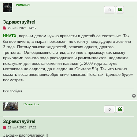
с
Романыч
о
0
о
б
щ
Здравствуйте!
е
н
Н
29 май 2026, 14:17
и
е
е
п
HHVTX
, первым делом нужно привести в достойное состояние. Так
р
бы всё ничего, аппарат прекрасен, но стоял у предыдущего хозяина
о
ч
3 года. Потому замена жидкостей, ревизия одного, другого,
и
третьего... Одновременно с этим, а точнее в промежутках между
т
а
приходами разного рода расходников и ремкомплектов, недалекие
н
покатушки для восстановления навыков (с 2009 года за руль
н
о
мотоцикла не садился, да и ездил на Юпитере 5 )). Так что можно
е
сказать восстановление/обретение навыков. Пока так. Дальше будем
с
о
посмотреть.
о
б
щ
Всё пройдёт.
е
н
и
Razvedozz
е
0
Здравствуйте!
Н
29 май 2026, 17:21
е
п
Заходи- располагайся!!!