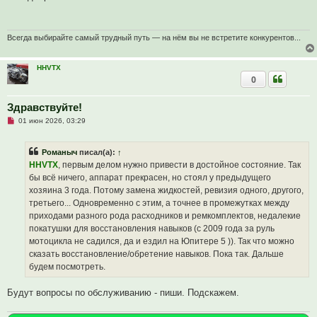
р
о
ч
и
т
Всегда выбирайте самый трудный путь — на нём вы не встретите конкурентов...
а
н
н
HHVTX
о
0
е
с
о
о
Здравствуйте!
б
Н
01 июн 2026, 03:29
щ
е
е
п
н
р
и
Романыч
писал(а):
↑
о
е
ч
HHVTX
, первым делом нужно привести в достойное состояние. Так
и
бы всё ничего, аппарат прекрасен, но стоял у предыдущего
т
а
хозяина 3 года. Потому замена жидкостей, ревизия одного, другого,
н
третьего... Одновременно с этим, а точнее в промежутках между
н
о
приходами разного рода расходников и ремкомплектов, недалекие
е
покатушки для восстановления навыков (с 2009 года за руль
с
о
мотоцикла не садился, да и ездил на Юпитере 5 )). Так что можно
о
сказать восстановление/обретение навыков. Пока так. Дальше
б
щ
будем посмотреть.
е
н
и
Будут вопросы по обслуживанию - пиши. Подскажем.
е