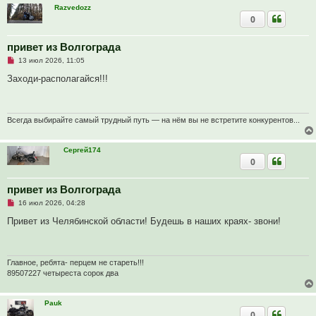
т
Razvedozz
а
0
н
н
о
е
привет из Волгограда
с
Н
о
13 июл 2026, 11:05
е
о
п
б
Заходи-располагайся!!!
р
щ
о
е
ч
н
и
и
т
е
Всегда выбирайте самый трудный путь — на нём вы не встретите конкурентов...
а
н
н
Сергей174
о
0
е
с
о
о
привет из Волгограда
б
Н
16 июл 2026, 04:28
щ
е
е
п
Привет из Челябинской области! Будешь в наших краях- звони!
н
р
и
о
е
ч
и
т
Главное, ребята- перцем не стареть!!!
а
89507227 четыреста сорок два
н
н
о
Pauk
е
с
0