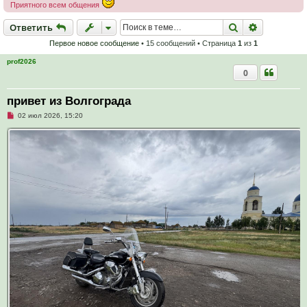
Приятного всем общения
Ответить
Поиск
Расширен
О
т
в
е
т
и
т
ь
Первое новое сообщение
• 15 сообщений • Страница
1
из
1
prof2026
0
привет из Волгограда
Н
02 июл 2026, 15:20
е
п
р
о
ч
и
т
а
н
н
о
е
с
о
о
б
щ
е
н
и
е