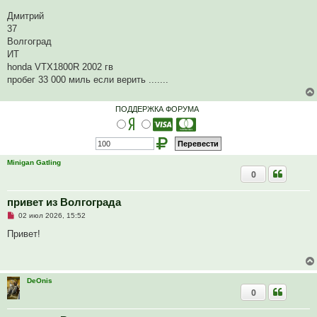
Дмитрий
37
Волгоград
ИТ
honda VTX1800R 2002 гв
пробег 33 000 миль если верить .......
ПОДДЕРЖКА ФОРУМА
Minigan Gatling
0
привет из Волгограда
Н
02 июл 2026, 15:52
е
п
Привет!
р
о
ч
и
т
DeOnis
а
0
н
н
о
е