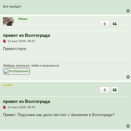
и
т
Всё пройдёт.
а
н
н
Phisic
о
0
е
с
о
о
привет из Волгограда
б
Н
13 июл 2026, 09:07
щ
е
е
п
Приветствую
н
р
и
о
е
ч
и
т
Любишь кататься, люби и колупаться
а
н
н
о
е
kent83
с
0
о
о
б
щ
привет из Волгограда
е
Н
13 июл 2026, 09:55
н
е
и
п
Привет. Подскажи как дела обстоят с бензином в Волгограде?
е
р
о
ч
и