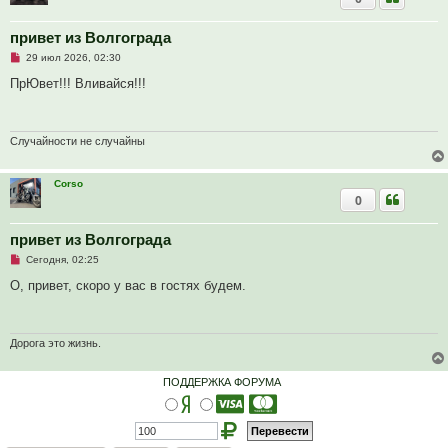
о
о
б
привет из Волгограда
щ
е
Н
29 июл 2026, 02:30
н
е
и
п
ПрЮвет!!! Вливайся!!!
е
р
о
ч
и
т
Случайности не случайны
а
н
н
Corso
о
0
е
с
о
о
привет из Волгограда
б
Н
Сегодня, 02:25
щ
е
е
п
О, привет, скоро у вас в гостях будем.
н
р
и
о
е
ч
и
т
Дорога это жизнь.
а
н
н
ПОДДЕРЖКА ФОРУМА
о
е
с
о
о