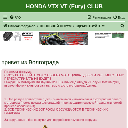
HONDA VTX VT (Fury) CLUB
Регистрация
FAQ
Р
е
г
и
с
т
р
а
ц
и
я
Вход
П
Список форумов
ОСНОВНОЙ ФОРУМ
ЗДРАВСТВУЙТЕ !!!
о
и
с
к
привет из Волгограда
Правила форума
СРАЗУ ВСТАВЛЯЙТЕ ФОТО СВОЕГО МОТОЦИКЛА ! ДВЕСТИ РАЗ НИКТО ТЕМУ
ПЕРЕСМАТРИВАТЬ НЕ БУДЕТ !
Ожидаешь мотоцикл, плывущий из США или еще откуда ? Получи мот на руки,
выложи фото и кинь ссылку на тему с фото мотоцикла Админу.
1. Это раздел привествия. Здесь знакомимся и показываем фотографии своего
мотоцикла (после показа фотографий - производится сложный технологический
процесс озеленения)
2. ВСЕ ТЕХНИЧЕСКИЕ ВОПРОСЫ ОБСУЖДАЮТСЯ В ТЕХНИЧЕСКИХ
РАЗДЕЛАХ.
За нарушение - бан на сутки для подробного изучения форума.