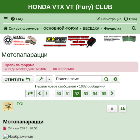
HONDA VTX VT (Fury) CLUB
Регистрация
FAQ
Р
е
г
и
с
т
р
а
ц
и
я
Вход
П
Список форумов
ОСНОВНОЙ ФОРУМ
БЕСЕДКА
Флудилка
о
и
с
Мотопапарацци
к
Правила форума
иногда можно даже матом...... но не сильно
Ответить
Поиск
Расширен
О
т
в
е
т
и
т
ь
Первое новое сообщение
• 1082 сообщения
Страница
52
из
55
1
50
51
52
53
54
55
Пред.
След.
…
TY3
0
Мотопапарацци
Н
24 июл 2024, 10:51
е
п
р