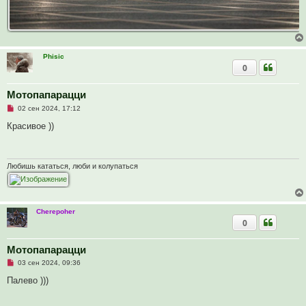
е
Phisic
0
Мотопапарацци
Н
02 сен 2024, 17:12
е
п
Красивое ))
р
о
ч
и
т
Любишь кататься, люби и колупаться
а
н
н
о
е
Cherepoher
с
0
о
о
б
щ
Мотопапарацци
е
Н
03 сен 2024, 09:36
н
е
и
п
Палево )))
е
р
о
ч