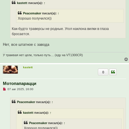
kastett
писал(а):
↑
о
ч
и
Peacemaker
писал(а):
↑
т
а
Хорошо получился))
н
н
о
Как-будто траверсы не родные. Угол наклона вилки в глаза
е
бросается.
с
о
о
Нет, все штатное с завода
б
щ
е
У трамвая нет цели, только путь… (еду на VT1300CR)
н
и
е
kastett
0
Мотопапарацци
Н
07 авг 2025, 16:00
е
п
р
Peacemaker
писал(а):
↑
о
ч
и
kastett
писал(а):
↑
т
а
н
Peacemaker
писал(а):
↑
н
о
Хорошо получился))