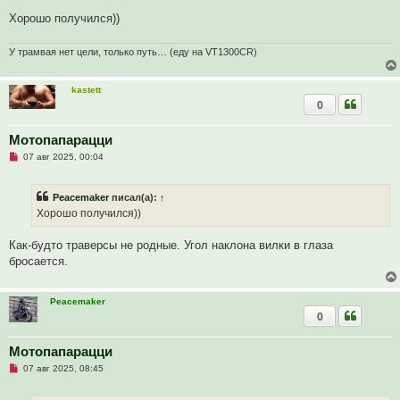
т
е
а
Хорошо получился))
н
н
о
У трамвая нет цели, только путь… (еду на VT1300CR)
е
с
о
о
kastett
б
0
щ
е
н
Мотопапарацци
и
е
Н
07 авг 2025, 00:04
е
п
р
Peacemaker
писал(а):
↑
о
ч
Хорошо получился))
и
т
а
Как-будто траверсы не родные. Угол наклона вилки в глаза
н
бросается.
н
о
е
с
Peacemaker
о
0
о
б
щ
Мотопапарацци
е
н
Н
07 авг 2025, 08:45
и
е
е
п
р