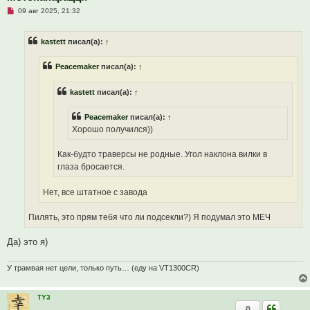
е
Н
09 авг 2025, 21:32
н
е
и
п
е
р
kastett
писал(а):
↑
о
ч
и
Peacemaker
писал(а):
↑
т
а
н
kastett
писал(а):
↑
н
о
е
Peacemaker
писал(а):
↑
с
о
Хорошо получился))
о
б
щ
Как-будто траверсы не родные. Угол наклона вилки в
е
глаза бросается.
н
и
е
Нет, все штатное с завода
Пилять, это прям тебя что ли подсекли?) Я подумал это МЕЧ
Да) это я)
У трамвая нет цели, только путь… (еду на VT1300CR)
TY3
0