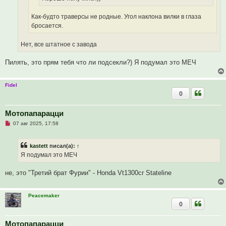
е
с
о
Как-будто траверсы не родные. Угол наклона вилки в глаза
о
бросается.
б
щ
е
Нет, все штатное с завода
н
и
е
Пилять, это прям тебя что ли подсекли?) Я подумал это МЕЧ
Fidel
0
Мотопапарацци
Н
07 авг 2025, 17:58
е
п
р
kastett
писал(а):
↑
о
ч
Я подумал это МЕЧ
и
т
а
не, это "Третий брат Фурии" - Honda Vt1300cr Stateline
н
н
о
е
Peacemaker
с
0
о
о
б
Мотопапарацци
щ