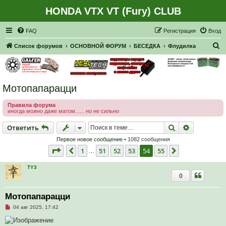
HONDA VTX VT (Fury) CLUB
Регистрация
FAQ
Р
е
г
и
с
т
р
а
ц
и
я
Вход
П
Список форумов
ОСНОВНОЙ ФОРУМ
БЕСЕДКА
Флудилка
о
и
с
Мотопапарацци
к
Правила форума
иногда можно даже матом...... но не сильно
Ответить
Поиск
Расширен
О
т
в
е
т
и
т
ь
Первое новое сообщение
• 1082 сообщения
Страница
54
из
55
1
51
52
53
54
55
Пред.
След.
…
TY3
0
Мотопапарацци
Н
04 авг 2025, 17:42
е
п
р