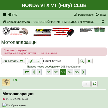
HONDA VTX VT (Fury) CLUB
Регистрация
FAQ
Р
е
г
и
с
т
р
а
ц
и
я
Вход
П
Список форумов
ОСНОВНОЙ ФОРУМ
БЕСЕДКА
Флудилка
о
и
с
Мотопапарацци
к
Правила форума
иногда можно даже матом...... но не сильно
Ответить
Поиск
Расширен
О
т
в
е
т
и
т
ь
Первое новое сообщение
• 1083 сообщения
Страница
53
из
55
1
51
52
53
54
55
Пред.
След.
…
TY3
0
Мотопапарацци
Н
23 дек 2024, 14:41
е
п
р