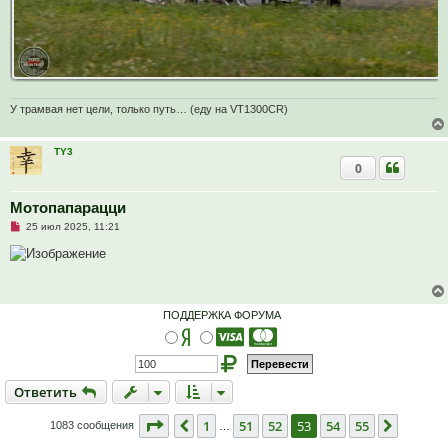
и
е
У трамвая нет цели, только путь… (еду на VT1300CR)
TY3
0
Мотопапарацци
Н
25 июл 2025, 11:21
е
п
р
о
ч
и
т
ПОДДЕРЖКА ФОРУМА
а
н
н
о
е
с
Ответить
О
т
в
е
т
и
т
ь
о
о
б
Страница
53
из
55
1
51
52
53
54
55
Пред.
След.
1083 сообщения
…
щ
е