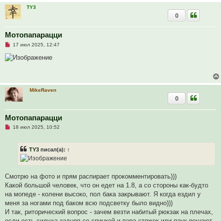
TY3
0
Мотопапарацци
Н
17 июл 2025, 12:47
е
п
р
о
ч
и
т
MikeRaven
а
0
н
н
о
е
Мотопапарацци
с
Н
о
18 июл 2025, 10:52
е
о
п
б
р
щ
TY3
писал(а):
↑
о
е
ч
н
и
и
т
е
а
Смотрю на фото и прям распирает прокомментировать)))
н
Какой большой человек, что он едет на 1.8, а со стороны как-будто
н
о
на мопеде - колени высоко, пол бака закрывают. Я когда ездил у
е
меня за ногами под баком всю подсветку было видно)))
с
о
И так, риторический вопрос - зачем везти набитый рюкзак на плечах,
о
если есть сидуха задняя со спинкой и пара стяжек или паук решают