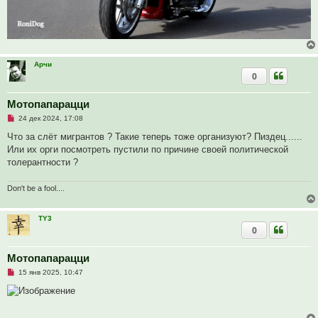
е
Арчи
0
Мотопапарацци
Н
24 дек 2024, 17:08
е
п
Что за слёт мигрантов ? Такие теперь тоже организуют? Пиздец......
р
Или их орги посмотреть пустили по причине своей политической
о
ч
толерантности ?
и
т
а
Don't be a fool....
н
н
о
TY3
е
с
0
о
о
б
Мотопапарацци
щ
е
Н
15 янв 2025, 10:47
н
е
и
п
е
р
о
ч