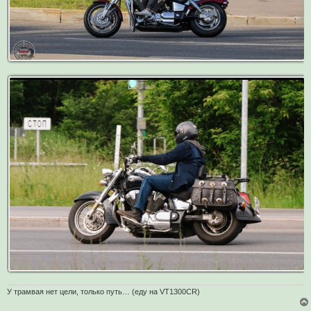
е
н
и
е
У трамвая нет цели, только путь… (еду на VT1300CR)