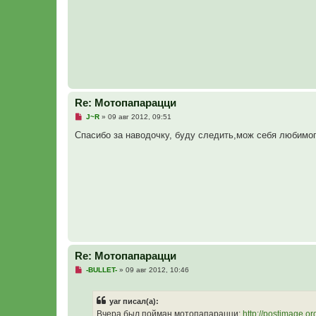
о
б
щ
е
н
и
е
Re: Мотопапарацци
Н
J~R
»
09 авг 2012, 09:51
е
п
Спасибо за наводочку, буду следить,мож себя любимог
р
о
ч
и
т
а
н
н
о
е
с
о
о
б
Re: Мотопапарацци
щ
е
Н
-BULLET-
»
09 авг 2012, 10:46
н
е
и
п
е
р
yar писал(а):
о
ч
Вчера был пойман мотопапарацци:
http://postimage.o