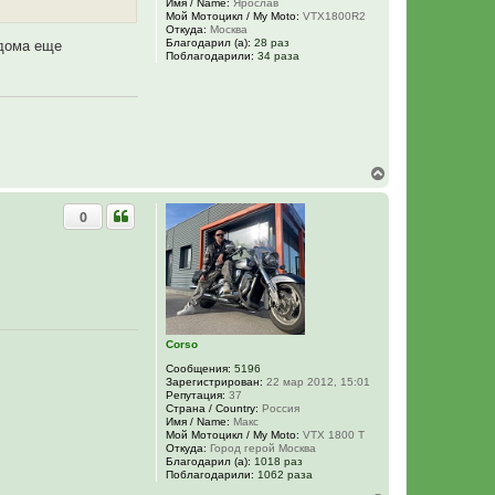
Имя / Name:
Ярослав
Мой Мотоцикл / My Moto:
VTX1800R2
Откуда:
Москва
Благодарил (а):
28 раз
 дома еще
Поблагодарили:
34 раза
В
е
р
0
н
у
т
ь
с
я
к
н
а
Corso
ч
Сообщения:
5196
а
Зарегистрирован:
22 мар 2012, 15:01
л
Репутация:
37
у
Страна / Country:
Россия
Имя / Name:
Макс
Мой Мотоцикл / My Moto:
VTX 1800 Т
Откуда:
Город герой Москва
Благодарил (а):
1018 раз
Поблагодарили:
1062 раза