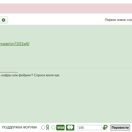
оиск
Расширенный поиск
Первое новое со
/image/sn71t51w5/
__________
кофры или фейринг? Спроси меня как.
ПОДДЕРЖКА ФОРУМА