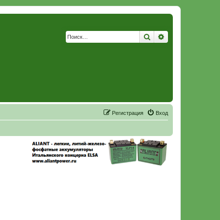
Поиск
Расширенный по
Р
е
г
и
с
т
р
а
ц
и
я
Вход