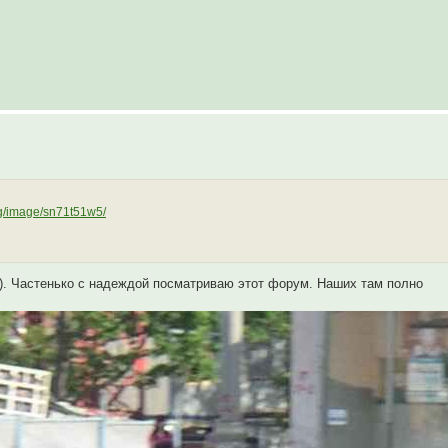
rg/image/sn71t51w5/
де). Частенько с надеждой посматриваю этот форум. Наших там полно