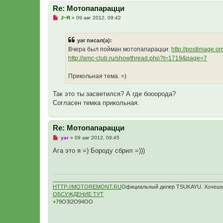
Re: Мотопапарацци
Н
J~R
»
09 авг 2012, 09:42
е
п
р
yar писал(а):
о
ч
Вчера был пойман мотопапарацци:
http://postimage.o
и
http://amc-club.ru/showthread.php?t=1719&page=7
т
а
н
Прикольная тема. =)
н
о
е
Так это ты засветился? А где бооорода?
с
о
Согласен темка прикольная.
о
б
щ
е
Re: Мотопапарацци
н
и
Н
yar
»
09 авг 2012, 09:45
е
е
п
Ага это я =) Бороду сбрил =)))
р
о
ч
и
т
_________________________________________________________
а
HTTP://MOTOREMONT.RU
Официальный дилер TSUKAYU. Хочешь 
н
ОБСУЖДЕНИЕ ТУТ
н
+79О3I2O94OO
о
е
с
о