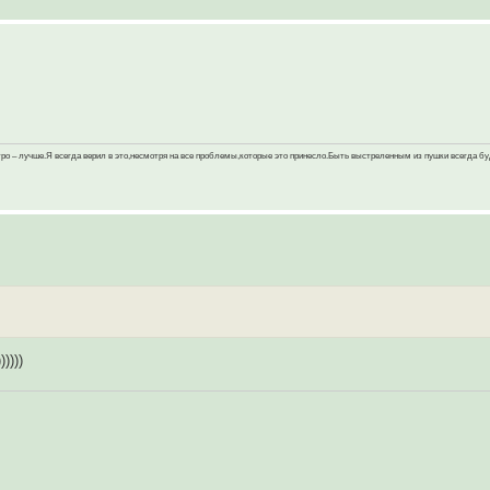
тро – лучше.Я всегда верил в это,несмотря на все проблемы,которые это принесло.Быть выстреленным из пушки всегда б
))))