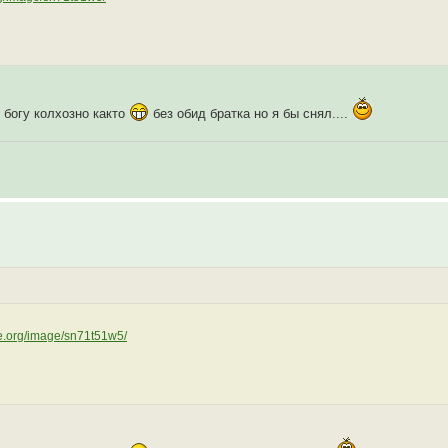
 богу колхозно както
без обид братка но я бы снял....
ge.org/image/sn71t51w5/