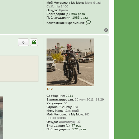
Мой Мотоцикл / My Moto:
Moto Guzzi
California 1400
Откуда:
Прага
Благодарил (а):
554 раза
Поблагодарили:
1083 раза
К
Контактная информация:
о
н
В
т
е
а
р
к
0
н
т
у
н
а
т
я
ь
и
с
н
я
ф
к
о
н
р
м
а
а
ч
ц
а
и
T-12
л
я
у
п
Сообщения:
2241
о
Зарегистрирован:
25 июл 2011, 18:29
л
Репутация:
51
ь
Страна / Country:
РФ
з
Имя / Name:
Дмитрий
о
Мой Мотоцикл / My Moto:
HD
в
FLHTK+883R
а
Откуда:
Долгопрудный
т
Благодарил (а):
47 раз
е
Поблагодарили:
572 раза
л
я