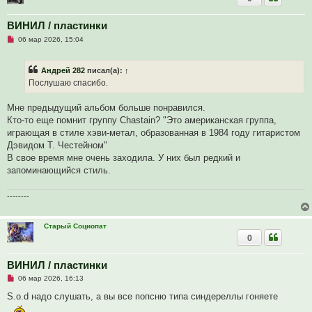
н
о
е
ВИНИЛ / пластинки
с
Н
о
06 мар 2026, 15:04
е
о
п
б
р
щ
Андрей 282
писал(а):
↑
о
е
ч
н
Послушаю спасибо.
и
и
т
е
а
Мне предыдущий альбом больше понравился.
н
Кто-то еще помнит группу Chastain? "Это американская группа,
н
о
играющая в стиле хэви-метал, образованная в 1984 году гитаристом
е
Дэвидом Т. Честейном"
с
о
В свое время мне очень заходила. У них был редкий и
о
запоминающийся стиль.
б
щ
е
--------
н
и
е
Старый Социопат
0
ВИНИЛ / пластинки
Н
06 мар 2026, 16:13
е
п
S.o.d надо слушать, а вы все попсню типа синдереллы гоняете
р
о