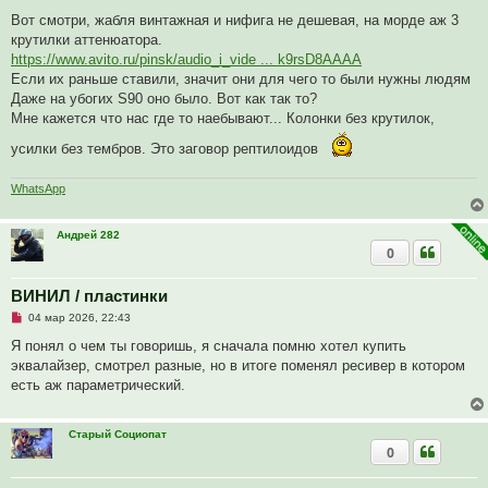
е
п
Вот смотри, жабля винтажная и нифига не дешевая, на морде аж 3
р
крутилки аттенюатора.
о
ч
https://www.avito.ru/pinsk/audio_i_vide ... k9rsD8AAAA
и
Если их раньше ставили, значит они для чего то были нужны людям
т
а
Даже на убогих S90 оно было. Вот как так то?
н
Мне кажется что нас где то наебывают... Колонки без крутилок,
н
о
усилки без тембров. Это заговор рептилоидов
е
с
о
о
WhatsApp
б
щ
е
Андрей 282
н
0
и
е
ВИНИЛ / пластинки
Н
04 мар 2026, 22:43
е
п
Я понял о чем ты говоришь, я сначала помню хотел купить
р
эквалайзер, смотрел разные, но в итоге поменял ресивер в котором
о
ч
есть аж параметрический.
и
т
а
н
Старый Социопат
н
0
о
е
с