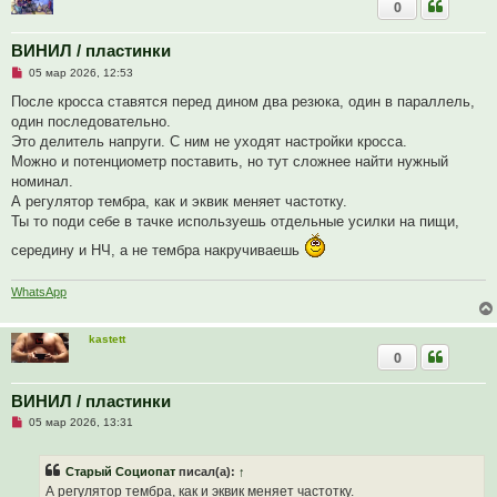
0
ВИНИЛ / пластинки
Н
05 мар 2026, 12:53
е
п
После кросса ставятся перед дином два резюка, один в параллель,
р
один последовательно.
о
ч
Это делитель напруги. С ним не уходят настройки кросса.
и
Можно и потенциометр поставить, но тут сложнее найти нужный
т
а
номинал.
н
А регулятор тембра, как и эквик меняет частотку.
н
о
Ты то поди себе в тачке используешь отдельные усилки на пищи,
е
с
середину и НЧ, а не тембра накручиваешь
о
о
б
WhatsApp
щ
е
н
и
kastett
е
0
ВИНИЛ / пластинки
Н
05 мар 2026, 13:31
е
п
р
Старый Социопат
писал(а):
↑
о
ч
А регулятор тембра, как и эквик меняет частотку.