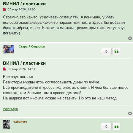
ВИНИЛ / пластинки
Н
05 мар 2026, 14:06
е
п
Стремно это как-то, усиливать-ослаблять, я понимаю, убрать
р
полосой эквалайзера какой-то паразитный пик, а здесь бы добавил
о
ч
баса тембром, и все. Кстати, я слышал, резисторы тоже могут звук
и
поганить)
т
а
н
н
Старый Социопат
о
0
е
с
о
ВИНИЛ / пластинки
о
б
Н
05 мар 2026, 14:11
щ
е
е
п
Все звук поганит.
н
р
и
Резисторы нужны чтоб согласовывать дины по чуйке.
о
е
ч
Все производители в кроссы колонок их ставят. И чем больше полос
и
колонка, тем больше там в кроссе деталей.
т
а
На ширики вот нифига можно не ставить. Но это не наш метод
н
н
о
WhatsApp
е
с
о
caballero
о
б
0
щ
е