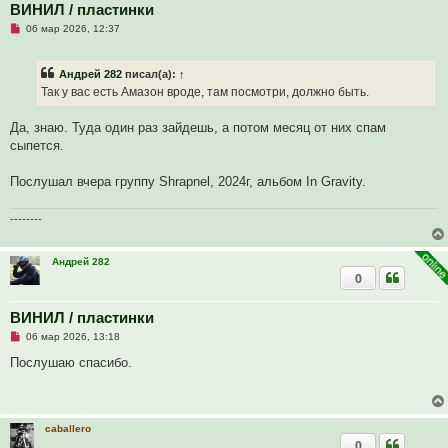
е
ВИНИЛ / пластинки
с
Н
о
06 мар 2026, 12:37
е
о
п
б
р
щ
Андрей 282
писал(а):
↑
о
е
ч
н
Так у вас есть Амазон вроде, там посмотри, должно быть.
и
и
т
е
а
Да, знаю. Туда один раз зайдешь, а потом месяц от них спам
н
сыпется.
н
о
е
Послушал вчера группу Shrapnel, 2024г, альбом In Gravity.
с
о
о
--------
б
щ
е
н
Андрей 282
и
0
е
ВИНИЛ / пластинки
Н
06 мар 2026, 13:18
е
п
Послушаю спасибо.
р
о
ч
и
т
caballero
а
0
н