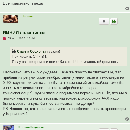
н
Всё правильно, въехал.
н
о
е
с
kastett
о
0
о
б
щ
ВИНИЛ / пластинки
е
н
Н
05 мар 2026, 12:44
и
е
е
п
р
Старый Социопат
писал(а):
↑
о
ч
Приглушить СЧ и ВЧ.
и
Я слушаю не громко и они забивают НЧ на маленькой громкости
т
а
н
Непонятно, что вы обсуждаете. Тебе же просто не хватает НЧ, так
н
о
прибавь из регулятором тембра. Были у меня такие аттенюатеры на
е
S-90, крутить их смысла не было. графический эквалайзер тоже был,
с
о
и опять же использовался, как темброблок (а, скорее,
о
тонкомпенсация), ручки плавно поднимали верха и низы. Ну, что бы в
б
щ
полной мере его использовать, наверное, микрофоном АЧХ надо
е
было мерить, и куда бы я ее записывал, на Денди?
н
и
PS Непонятно, как ты их запиливать-то собрался, резать кроссоверы
е
у Кервин-вег?
Старый Социопат