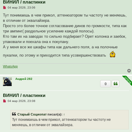
ВИНИЛ / пластинки
о
о
Н
04 мар 2026, 23:06
б
е
щ
п
Тут понимаешь в чем прикол, аттенюатором ты частоту не меняешь,
е
р
в отличии от эквалайзера.
н
о
и
ч
Просто это более точное согласование динов по громкости, типа как
е
и
три ампинг( раздельное усиление каждой полосы).
т
а
Кто там их на заводах то сильно подбирает? Орет колонка и заебок,
н
упаковали и поехала она к покупану.
н
о
А у меня все же шкафы типа как дальнего поля, а на полочные
е
с
пукалки, по этому и приходится типа усовершенствовать
о
о
б
WhatsApp
щ
е
н
и
Андрей 282
е
0
ВИНИЛ / пластинки
Н
04 мар 2026, 23:08
е
п
р
Старый Социопат
писал(а):
↑
о
ч
Тут понимаешь в чем прикол, аттенюатором ты частоту не
и
меняешь, в отличии от эквалайзера.
т
а