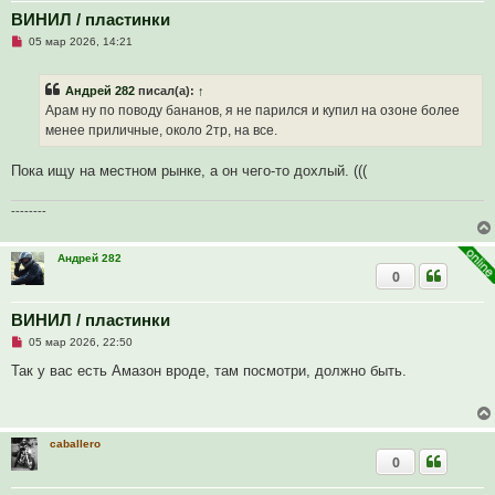
н
ВИНИЛ / пластинки
и
е
Н
05 мар 2026, 14:21
е
п
р
Андрей 282
писал(а):
↑
о
ч
Арам ну по поводу бананов, я не парился и купил на озоне более
и
менее приличные, около 2тр, на все.
т
а
н
Пока ищу на местном рынке, а он чего-то дохлый. (((
н
о
е
--------
с
о
о
б
Андрей 282
щ
0
е
н
и
ВИНИЛ / пластинки
е
Н
05 мар 2026, 22:50
е
п
Так у вас есть Амазон вроде, там посмотри, должно быть.
р
о
ч
и
т
caballero
а
0
н
н
о