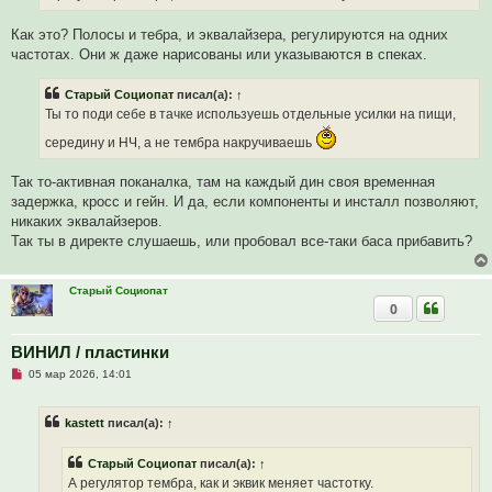
и
т
а
Как это? Полосы и тебра, и эквалайзера, регулируются на одних
н
частотах. Они ж даже нарисованы или указываются в спеках.
н
о
е
Старый Социопат
писал(а):
↑
с
о
Ты то поди себе в тачке используешь отдельные усилки на пищи,
о
б
середину и НЧ, а не тембра накручиваешь
щ
е
н
Так то-активная поканалка, там на каждый дин своя временная
и
задержка, кросс и гейн. И да, если компоненты и инсталл позволяют,
е
никаких эквалайзеров.
Так ты в директе слушаешь, или пробовал все-таки баса прибавить?
Старый Социопат
0
ВИНИЛ / пластинки
Н
05 мар 2026, 14:01
е
п
р
kastett
писал(а):
↑
о
ч
и
Старый Социопат
писал(а):
↑
т
а
А регулятор тембра, как и эквик меняет частотку.
н