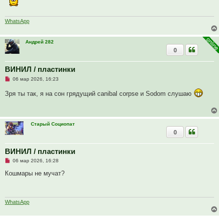
ч
и
т
WhatsApp
а
н
н
о
Андрей 282
е
0
с
о
о
ВИНИЛ / пластинки
б
щ
Н
06 мар 2026, 16:23
е
е
н
п
Зря ты так, я на сон грядущий canibal corpse и Sodom слушаю
и
р
е
о
ч
и
т
Старый Социопат
а
0
н
н
о
е
ВИНИЛ / пластинки
с
Н
о
06 мар 2026, 16:28
е
о
п
б
Кошмары не мучат?
р
щ
о
е
ч
н
и
и
т
е
WhatsApp
а
н
н