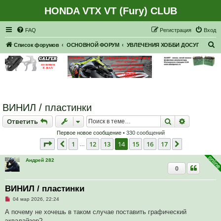
HONDA VTX VT (Fury) CLUB
Регистрация
FAQ
Р
е
г
и
с
т
р
а
ц
и
я
Вход
П
Список форумов
ОСНОВНОЙ ФОРУМ
УВЛЕЧЕНИЯ ХОББИ ДОСУГ
о
и
с
к
ВИНИЛ / пластинки
Ответить
Поиск
Расширен
О
т
в
е
т
и
т
ь
Первое новое сообщение
• 330 сообщений
Страница
14
из
17
1
12
13
14
15
16
17
Пред.
След.
…
Андрей 282
0
ВИНИЛ / пластинки
Н
04 мар 2026, 22:24
е
п
А почему не хочешь в таком случае поставить графический
р
эквалайзер?