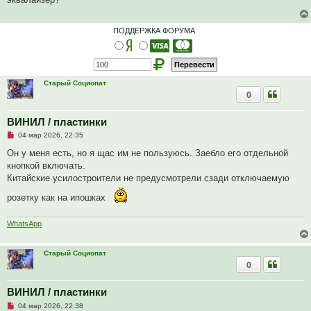
о
ч
и
т
ПОДДЕРЖКА ФОРУМА
а
н
н
о
е
с
Старый Социопат
о
0
о
б
щ
е
ВИНИЛ / пластинки
н
Н
и
04 мар 2026, 22:35
е
е
п
Он у меня есть, но я щас им не пользуюсь. Заебло его отдельной
р
кнопкой включать.
о
ч
Китайские усилостроители не предусмотрели сзади отключаемую
и
т
розетку как на ипошках
а
н
н
WhatsApp
о
е
с
о
Старый Социопат
о
0
б
щ
е
ВИНИЛ / пластинки
н
и
Н
04 мар 2026, 22:38
е