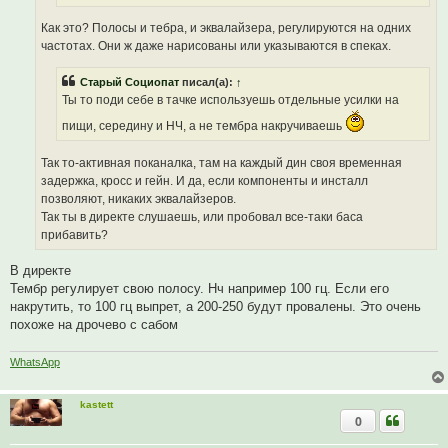
н
о
Как это? Полосы и тебра, и эквалайзера, регулируются на одних
е
частотах. Они ж даже нарисованы или указываются в спеках.
с
о
о
Старый Социопат
писал(а):
↑
б
щ
Ты то поди себе в тачке используешь отдельные усилки на
е
н
пищи, середину и НЧ, а не тембра накручиваешь
и
е
Так то-активная поканалка, там на каждый дин своя временная
задержка, кросс и гейн. И да, если компоненты и инсталл
позволяют, никаких эквалайзеров.
Так ты в директе слушаешь, или пробовал все-таки баса
прибавить?
В директе
Тембр регулирует свою полосу. Нч например 100 гц. Если его
накрутить, то 100 гц выпрет, а 200-250 будут провалены. Это очень
похоже на дрочево с сабом
WhatsApp
kastett
0