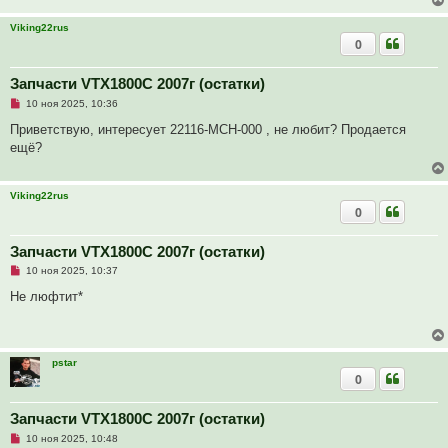
н
о
Viking22rus
е
0
с
о
о
Запчасти VTX1800C 2007г (остатки)
б
щ
Н
10 ноя 2025, 10:36
е
е
н
п
Приветствую, интересует 22116-MCH-000 , не любит? Продается
и
р
е
ещё?
о
ч
и
т
Viking22rus
а
0
н
н
о
е
Запчасти VTX1800C 2007г (остатки)
с
Н
о
10 ноя 2025, 10:37
е
о
п
б
Не люфтит*
р
щ
о
е
ч
н
и
и
т
е
pstar
а
0
н
н
о
е
Запчасти VTX1800C 2007г (остатки)
с
Н
о
10 ноя 2025, 10:48