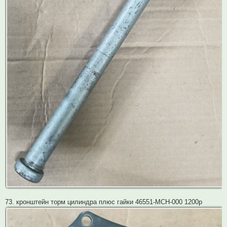
73. кронштейн торм цилиндра плюс гайки 46551-MCH-000 1200р