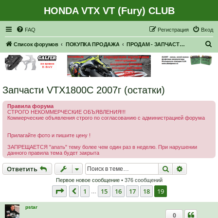
HONDA VTX VT (Fury) CLUB
Регистрация
FAQ
Р
е
г
и
с
т
р
а
ц
и
я
Вход
П
Список форумов
ПОКУПКА ПРОДАЖА
ПРОДАМ - ЗАПЧАСТИ, НАВЕСНОЕ
о
и
с
Запчасти VTX1800C 2007г (остатки)
к
Правила форума
СТРОГО НЕКОММЕРЧЕСКИЕ ОБЪЯВЛЕНИЯ!!!
Коммерческие объявления строго по согласованию с администрацией форума
Прилагайте фото и пишите цену !
ЗАПРЕЩАЕТСЯ "апать" тему более чем один раз в неделю. При нарушении
данного правила тема будет закрыта
Ответить
Поиск
Расширен
О
т
в
е
т
и
т
ь
Первое новое сообщение
• 376 сообщений
Страница
19
из
19
1
15
16
17
18
19
Пред.
…
pstar
0