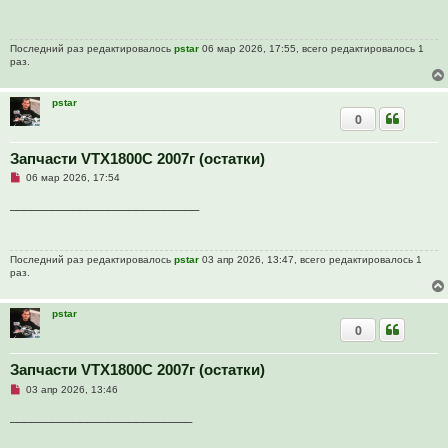
р
е
о
ч
и
Последний раз редактировалось
pstar
06 мар 2026, 17:55, всего редактировалось 1
т
раз.
а
н
н
о
pstar
е
0
с
о
о
Запчасти VTX1800C 2007г (остатки)
б
щ
Н
06 мар 2026, 17:54
е
е
н
п
___________________________
и
р
е
о
ч
и
Последний раз редактировалось
pstar
03 апр 2026, 13:47, всего редактировалось 1
т
раз.
а
н
н
о
pstar
е
0
с
о
о
Запчасти VTX1800C 2007г (остатки)
б
щ
Н
03 апр 2026, 13:46
е
е
н
п
__________________________
и
р
е
о