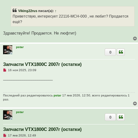
е
о
п
б
р
щ
Viking22rus
писал(а):
↑
о
е
ч
н
Приветствую, интересует 22116-MCH-000 , не любит? Продается
и
и
ещё?
т
е
а
н
Здравствуйте! Продается. Не люфтит)
н
о
е
с
pstar
о
0
о
б
щ
Запчасти VTX1800C 2007г (остатки)
е
н
Н
16 ноя 2025, 23:09
и
е
е
п
_______________________
р
о
ч
и
Последний раз редактировалось
pstar
17 янв 2026, 12:50, всего редактировалось 1
т
раз.
а
н
н
о
pstar
е
0
с
о
о
Запчасти VTX1800C 2007г (остатки)
б
щ
Н
17 янв 2026, 12:49
е