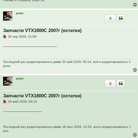
Honda VTX1800N, 2006 г.в.
а
н
н
pstar
о
0
е
с
о
о
Запчасти VTX1800C 2007г (остатки)
б
Н
30 апр 2026, 21:08
щ
е
е
п
_________________________
н
р
и
о
е
ч
и
Последний раз редактировалось
pstar
20 май 2026, 00:14, всего редактировалось 2
т
раза.
а
н
н
о
pstar
е
0
с
о
о
Запчасти VTX1800C 2007г (остатки)
б
щ
Н
20 май 2026, 00:13
е
е
н
п
__________________
и
р
е
о
ч
и
Последний раз редактировалось
pstar
18 июн 2026, 13:33, всего редактировалось 1
т
раз.
а
н