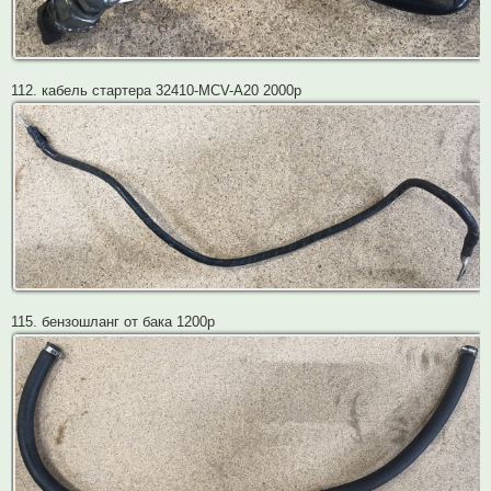
112. кабель стартера 32410-MCV-A20 2000р
115. бензошланг от бака 1200р