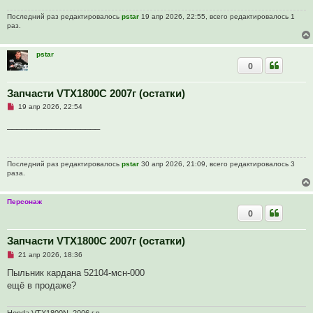
ч
и
Последний раз редактировалось
pstar
19 апр 2026, 22:55, всего редактировалось 1
т
раз.
а
н
н
о
pstar
е
0
с
о
о
Запчасти VTX1800C 2007г (остатки)
б
щ
Н
19 апр 2026, 22:54
е
е
н
п
___________________
и
р
е
о
ч
и
Последний раз редактировалось
pstar
30 апр 2026, 21:09, всего редактировалось 3
т
раза.
а
н
н
о
Персонаж
е
0
с
о
о
Запчасти VTX1800C 2007г (остатки)
б
щ
Н
21 апр 2026, 18:36
е
е
н
п
Пыльник кардана 52104-мсн-000
и
р
е
ещё в продаже?
о
ч
и
т