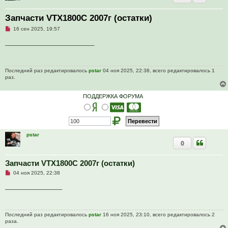
Запчасти VTX1800C 2007г (остатки)
Н
16 сен 2025, 19:57
е
п
_________________________
р
о
ч
и
Последний раз редактировалось
pstar
04 ноя 2025, 22:38, всего редактировалось 1
т
раз.
а
н
н
о
ПОДДЕРЖКА ФОРУМА
е
с
о
о
б
щ
pstar
е
0
н
и
е
Запчасти VTX1800C 2007г (остатки)
Н
04 ноя 2025, 22:38
е
п
________________
р
о
ч
и
Последний раз редактировалось
pstar
16 ноя 2025, 23:10, всего редактировалось 2
т
раза.
а
н