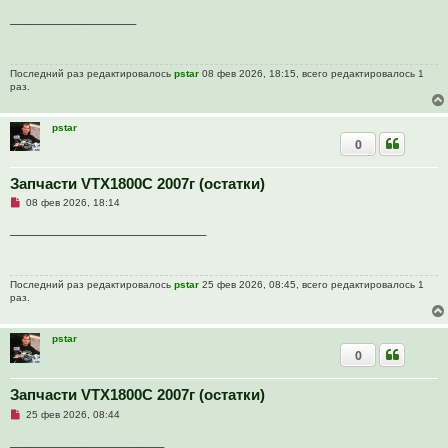
е
н
п
__________________
и
р
е
о
ч
и
Последний раз редактировалось
pstar
08 фев 2026, 18:15, всего редактировалось 1
т
раз.
а
н
н
о
pstar
е
0
с
о
о
Запчасти VTX1800C 2007г (остатки)
б
щ
Н
08 фев 2026, 18:14
е
е
н
п
____________________________
и
р
е
о
ч
и
Последний раз редактировалось
pstar
25 фев 2026, 08:45, всего редактировалось 1
т
раз.
а
н
н
о
pstar
е
0
с
о
о
Запчасти VTX1800C 2007г (остатки)
б
щ
Н
25 фев 2026, 08:44
е
е
н
п
______________________
и