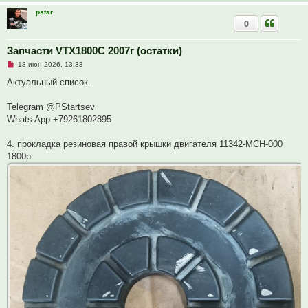
н
о
pstar
е
0
с
о
о
Запчасти VTX1800C 2007г (остатки)
б
щ
Н
18 июн 2026, 13:33
е
е
н
п
Актуальный список.
и
р
е
о
ч
Telegram @PStartsev
и
Whats App +79261802895
т
а
н
4. прокладка резиновая правой крышки двигателя 11342-MCH-000
н
о
1800р
е
с
о
о
б
щ
е
н
и
е