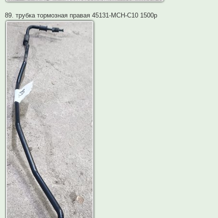
89. трубка тормозная правая 45131-MCH-C10 1500р