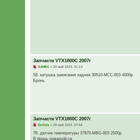
н
н
о
е
с
о
о
б
щ
е
н
и
е
Запчасти VTX1800C 2007г
Н
SAMEC
»
29 май 2023, 01:13
е
п
58. катушка зажигания задняя 30510-MCC-003 4000р
р
Бронь
о
ч
и
т
а
н
н
о
е
с
Запчасти VTX1800C 2007г
о
о
Н
DeOnis
»
29 май 2023, 07:54
б
е
щ
п
78. датчик температуры 37870-MBG-003 2500р
е
р
н
В бронь пожалуйста.
о