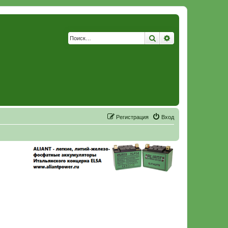
Поиск
Расширенный по
Р
е
г
и
с
т
р
а
ц
и
я
Вход