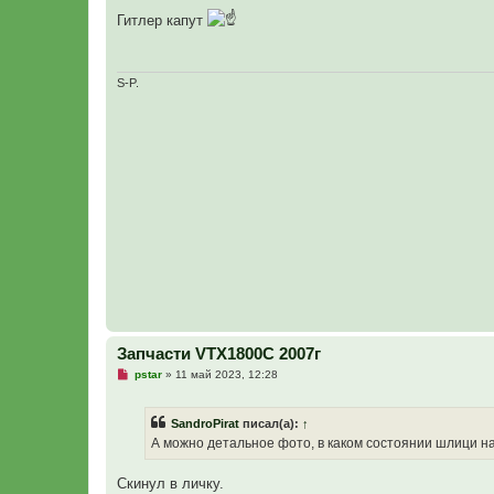
е
п
Гитлер капут
р
о
ч
и
т
S-P.
а
н
н
о
е
с
о
о
б
щ
е
н
и
е
Запчасти VTX1800C 2007г
Н
pstar
»
11 май 2023, 12:28
е
п
р
SandroPirat
писал(а):
↑
о
ч
А можно детальное фото, в каком состоянии шлици на
и
т
а
Скинул в личку.
н