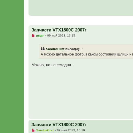
Запчасти VTX1800C 2007г
Н
pstar
»
09 май 2023, 16:15
е
п
р
SandroPirat
писал(а):
↑
о
ч
А можно детальное фото, в каком состоянии шлици на
и
т
а
Можно, но не сегодня.
н
н
о
е
с
о
о
б
щ
е
н
и
е
Запчасти VTX1800C 2007г
Н
SandroPirat
»
09 май 2023, 16:19