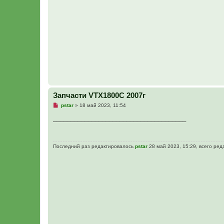
н
о
е
с
о
о
б
щ
е
н
и
е
Запчасти VTX1800C 2007г
Н
pstar
»
18 май 2023, 11:54
е
п
______________________________________
р
о
ч
и
Последний раз редактировалось
pstar
28 май 2023, 15:29, всего ред
т
а
н
н
о
е
с
о
о
б
щ
е
н