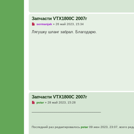
и
е
Запчасти VTX1800C 2007г
Н
sermanjak
»
26 май 2023, 15:34
е
п
Лягушку шланг забрал. Благодарю.
р
о
ч
и
т
а
н
н
о
е
с
о
о
б
щ
е
н
и
Запчасти VTX1800C 2007г
е
Н
pstar
»
28 май 2023, 15:28
е
п
_________________________________
р
о
ч
и
Последний раз редактировалось
pstar
09 июн 2023, 23:07, всего ред
т
а