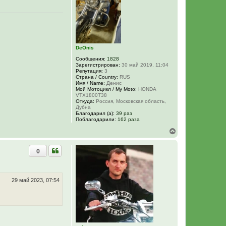
я
к
н
а
ч
а
л
DeOnis
у
Сообщения:
1828
Зарегистрирован:
30 май 2019, 11:04
Репутация:
3
Страна / Country:
RUS
Имя / Name:
Денис
Мой Мотоцикл / My Moto:
HONDA
VTX1800T38
Откуда:
Россия, Московская область,
Дубна
Благодарил (а):
39 раз
Поблагодарили:
162 раза
В
е
р
0
н
у
т
ь
с
29 май 2023, 07:54
я
к
н
а
ч
а