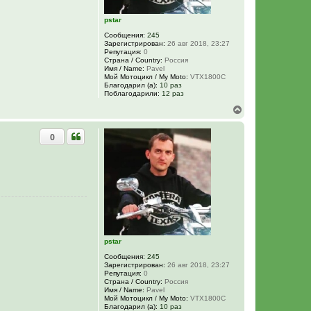
ч
а
pstar
л
у
Сообщения:
245
Зарегистрирован:
26 авг 2018, 23:27
Репутация:
0
Страна / Country:
Россия
Имя / Name:
Pavel
Мой Мотоцикл / My Moto:
VTX1800C
Благодарил (а):
10 раз
Поблагодарили:
12 раз
В
е
р
0
н
у
т
ь
с
я
к
н
а
ч
а
pstar
л
у
Сообщения:
245
Зарегистрирован:
26 авг 2018, 23:27
Репутация:
0
Страна / Country:
Россия
Имя / Name:
Pavel
Мой Мотоцикл / My Moto:
VTX1800C
Благодарил (а):
10 раз