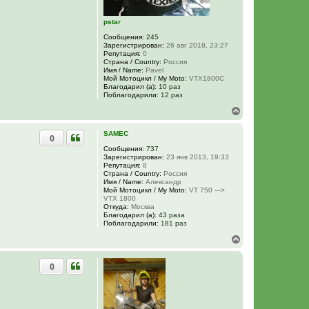
ч
а
pstar
л
у
Сообщения:
245
Зарегистрирован:
26 авг 2018, 23:27
Репутация:
0
Страна / Country:
Россия
Имя / Name:
Pavel
Мой Мотоцикл / My Moto:
VTX1800C
Благодарил (а):
10 раз
Поблагодарили:
12 раз
В
е
р
SAMEC
0
н
у
Сообщения:
737
Зарегистрирован:
23 янв 2013, 19:33
т
Репутация:
8
ь
Страна / Country:
Россия
с
Имя / Name:
Александр
я
Мой Мотоцикл / My Moto:
VT 750 --->
к
VTX 1800
н
Откуда:
Москва
Благодарил (а):
43 раза
а
Поблагодарили:
181 раз
ч
а
В
л
е
у
р
0
н
у
т
ь
с