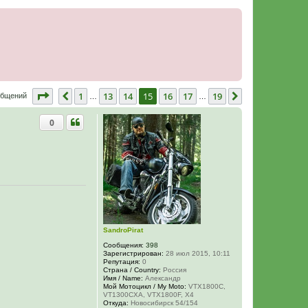
Страница
15
из
19
1
13
14
15
16
17
19
Пред.
След.
общений
…
…
0
SandroPirat
Сообщения:
398
Зарегистрирован:
28 июл 2015, 10:11
Репутация:
0
Страна / Country:
Россия
Имя / Name:
Александр
Мой Мотоцикл / My Moto:
VTX1800C,
VT1300CXA, VTX1800F, X4
Откуда:
Новосибирск 54/154