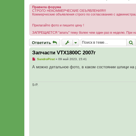
Правила форума
СТРОГО НЕКОММЕРЧЕСКИЕ ОБЪЯВЛЕНИЯ!!!
Коммерческие объявления строго по согласованию с администр
Прилагайте фото и пишите цену !
ЗАПРЕЩАЕТСЯ "апать" тему более чем один раз в неделю. При н
Ответить
П
О
т
в
е
т
и
т
ь
Запчасти VTX1800C 2007г
Н
SandroPirat
»
09 май 2023, 15:41
е
п
А можно детальное фото, в каком состоянии шлици на 
р
о
ч
и
т
S-P.
а
н
н
о
е
с
о
о
б
щ
е
н
и
е