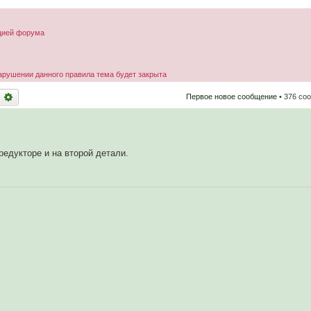
ацией форума
арушении данного правила тема будет закрыта
оиск
Расширенный поиск
Первое новое сообщение
• 376 со
редукторе и на второй детали.