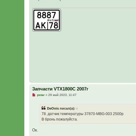
и
ч
е
и
т
а
н
н
о
е
с
о
о
б
щ
е
н
и
е
Запчасти VTX1800C 2007г
Н
pstar
»
29 май 2023, 11:47
е
п
р
DeOnis
писал(а):
↑
о
ч
78. датчик температуры 37870-MBG-003 2500р
и
В бронь пожалуйста.
т
а
н
Ок.
н
о