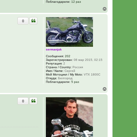
Поблагодарили:
12 раз
В
е
р
0
н
у
т
ь
с
я
к
sermanjak
н
а
Сообщения:
202
ч
Зарегистрирован:
08 мар 2015, 02:15
Репутация:
2
а
Страна / Country:
Россия
л
Имя / Name:
Сергей
у
Мой Мотоцикл / My Moto:
VTX 1800C
Откуда:
Белгород
Поблагодарили:
5 раз
В
е
р
0
н
у
т
ь
с
я
к
н
а