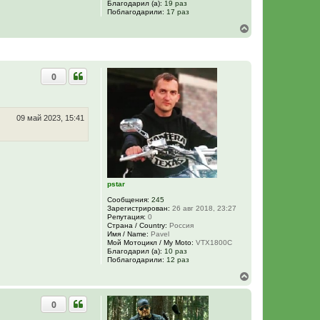
Благодарил (а):
19 раз
Поблагодарили:
17 раз
В
е
р
н
у
0
т
ь
с
я
к
09 май 2023, 15:41
н
а
ч
а
л
у
pstar
Сообщения:
245
Зарегистрирован:
26 авг 2018, 23:27
Репутация:
0
Страна / Country:
Россия
Имя / Name:
Pavel
Мой Мотоцикл / My Moto:
VTX1800C
Благодарил (а):
10 раз
Поблагодарили:
12 раз
В
е
р
0
н
у