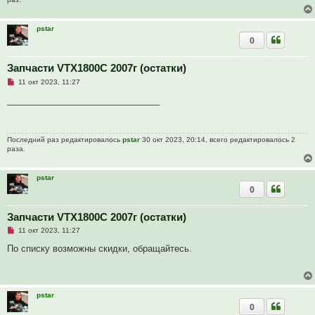
н
н
о
pstar
е
0
с
о
о
Запчасти VTX1800C 2007г (остатки)
б
щ
Н
11 окт 2023, 11:27
е
е
н
п
_______________________________
и
р
е
о
ч
и
Последний раз редактировалось
pstar
30 окт 2023, 20:14, всего редактировалось 2
т
раза.
а
н
н
о
pstar
е
0
с
о
о
Запчасти VTX1800C 2007г (остатки)
б
щ
Н
11 окт 2023, 11:27
е
е
н
п
По списку возможны скидки, обращайтесь.
и
р
е
о
ч
и
т
pstar
а
0
н
н