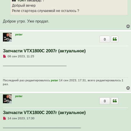
YURY
писал(а):
↑
о
е
ч
н
Добрый вечер
и
и
Реле стартера случаемой не осталось ?
т
е
а
н
Доброе утро. Уже продал.
н
о
е
с
pstar
о
0
о
б
щ
Запчасти VTX1800C 2007г (актуальное)
е
н
Н
06 сен 2023, 11:25
и
е
е
п
_______________________________
р
о
ч
и
Последний раз редактировалось
pstar
14 сен 2023, 17:31, всего редактировалось 1
т
раз.
а
н
н
о
pstar
е
0
с
о
о
Запчасти VTX1800C 2007г (актуальное)
б
щ
Н
14 сен 2023, 17:30
е
е
н
п
______________________________________
и
р
е