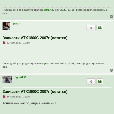
о
ч
и
Последний раз редактировалось
pstar
22 сен 2023, 11:16, всего редактировалось 1
т
раз.
а
н
н
о
pstar
е
0
с
о
о
Запчасти VTX1800C 2007г (остатки)
б
щ
Н
22 сен 2023, 11:15
е
е
н
п
__________________________
и
р
е
о
ч
и
Последний раз редактировалось
pstar
02 окт 2023, 19:58, всего редактировалось 1
т
раз.
а
н
н
о
Igor0790
е
0
с
о
о
Запчасти VTX1800C 2007г (остатки)
б
щ
Н
24 сен 2023, 15:00
е
е
н
п
Топливный насос, ещё в наличии?
и
р
е
о
ч