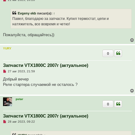
е
о
п
б
р
щ
Evgeny ekb
писал(а):
↑
о
е
ч
н
Павел, благодарю за запчасти. Купил термостат, цепи и
и
и
натяжитель, все вовремя и четко!
т
е
а
н
Пожалуйста, обращайтесь))
н
о
е
с
YURY
о
0
о
б
щ
Запчасти VTX1800C 2007г (актуальное)
е
н
Н
27 авг 2023, 21:59
и
е
е
п
Добрый вечер
р
Реле стартера случаемой не осталось ?
о
ч
и
т
pstar
а
0
н
н
о
е
Запчасти VTX1800C 2007г (актуальное)
с
Н
о
28 авг 2023, 09:22
е
о
п
б
р
щ