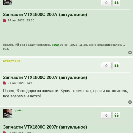
0
с
о
о
Запчасти VTX1800C 2007г (актуальное)
б
щ
Н
14 авг 2023, 23:35
е
е
н
п
____________________________
и
р
е
о
ч
и
Последний раз редактировалось
pstar
06 сен 2023, 11:28, всего редактировалось 1
т
раз.
а
н
н
о
Evgeny ekb
е
0
с
о
о
Запчасти VTX1800C 2007г (актуальное)
б
щ
Н
21 авг 2023, 14:18
е
е
н
п
Павел, благодарю за запчасти. Купил термостат, цепи и натяжитель,
и
р
е
все вовремя и четко!
о
ч
и
т
pstar
а
0
н
н
о
е
Запчасти VTX1800C 2007г (актуальное)
с
Н
о
21 авг 2023, 16:28