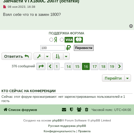
Запчасти VTX1800C 2007г (остатки)
б
щ
Н
08 ноя 2023, 16:38
е
е
н
п
Взял себе что то в замен 1800?
и
р
е
о
ч
и
т
ПОДДЕРЖКА ФОРУМА
а
н
н
о
е
с
Ответить
О
т
в
е
т
и
т
ь
о
о
б
Страница
16
из
19
1
14
15
16
17
18
19
Пред.
След.
376 сообщений
…
щ
е
н
Перейти
и
е
КТО СЕЙЧАС НА КОНФЕРЕНЦИИ
Сейчас этот форум просматривают: нет зарегистрированных пользователей и 1
гость
Список форумов
Часовой пояс:
UTC+04:00
Создано на основе
phpBB
® Forum Software © phpBB Limited
Русская поддержка phpBB
Конфиденциальность
|
Правила