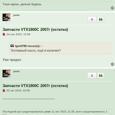
и
т
Тише едешь, дальше будешь.
а
н
н
pstar
о
0
е
с
о
о
Запчасти VTX1800C 2007г (остатки)
б
Н
24 сен 2023, 15:09
щ
е
е
п
н
р
и
Igor0790
писал(а):
↑
о
е
ч
Топливный насос, ещё в наличии?
и
т
а
Уже продал.
н
н
о
е
pstar
с
0
о
о
б
Запчасти VTX1800C 2007г (остатки)
щ
е
Н
02 окт 2023, 19:58
н
е
и
п
_____________________________
е
р
о
ч
и
Последний раз редактировалось
pstar
11 окт 2023, 11:28, всего редактировалось 1
т
раз.
а