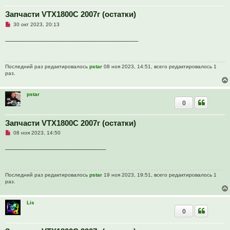
о
е
Запчасти VTX1800C 2007г (остатки)
с
Н
о
30 окт 2023, 20:13
е
о
п
б
_____________________________________
р
щ
о
е
ч
н
и
и
Последний раз редактировалось
pstar
08 ноя 2023, 14:51, всего редактировалось 1
т
е
раз.
а
н
н
о
pstar
е
0
с
о
о
Запчасти VTX1800C 2007г (остатки)
б
щ
Н
08 ноя 2023, 14:50
е
е
н
п
____________________________
и
р
е
о
ч
и
Последний раз редактировалось
pstar
19 ноя 2023, 19:51, всего редактировалось 1
т
раз.
а
н
н
о
Lis
е
0
с
о
о