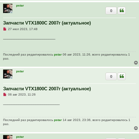
н
о
pstar
е
0
с
о
о
Запчасти VTX1800C 2007г (актуальное)
б
щ
Н
27 июл 2023, 17:48
е
е
н
п
________________________
и
р
е
о
ч
и
Последний раз редактировалось
pstar
06 авг 2023, 11:26, всего редактировалось 1
т
раз.
а
н
н
о
pstar
е
0
с
о
о
Запчасти VTX1800C 2007г (актуальное)
б
щ
Н
06 авг 2023, 11:26
е
е
н
п
__________________________
и
р
е
о
ч
и
Последний раз редактировалось
pstar
14 авг 2023, 23:36, всего редактировалось 1
т
раз.
а
н
н
о
pstar
е