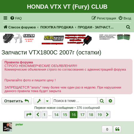
HONDA VTX VT (Fury) CLUB
Регистрация
FAQ
Р
е
г
и
с
т
р
а
ц
и
я
Вход
П
Список форумов
ПОКУПКА ПРОДАЖА
ПРОДАМ - ЗАПЧАСТИ, НАВЕСНОЕ
о
и
с
Запчасти VTX1800C 2007г (остатки)
к
Правила форума
СТРОГО НЕКОММЕРЧЕСКИЕ ОБЪЯВЛЕНИЯ!!!
Коммерческие объявления строго по согласованию с администрацией форума
Прилагайте фото и пишите цену !
ЗАПРЕЩАЕТСЯ "апать" тему более чем один раз в неделю. При нарушении
данного правила тема будет закрыта
Ответить
Поиск
Расширен
О
т
в
е
т
и
т
ь
Первое новое сообщение
• 376 сообщений
Страница
16
из
19
1
14
15
16
17
18
19
Пред.
След.
…
pstar
0