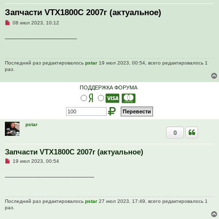
Запчасти VTX1800C 2007г (актуальное)
Н
08 июл 2023, 10:12
е
п
_____________________
р
о
ч
и
Последний раз редактировалось
pstar
19 июл 2023, 00:54, всего редактировалось 1
т
раз.
а
н
н
о
ПОДДЕРЖКА ФОРУМА
е
с
о
о
б
щ
pstar
е
0
н
и
е
Запчасти VTX1800C 2007г (актуальное)
Н
19 июл 2023, 00:54
е
п
__________________________
р
о
ч
и
Последний раз редактировалось
pstar
27 июл 2023, 17:49, всего редактировалось 1
т
раз.
а
н