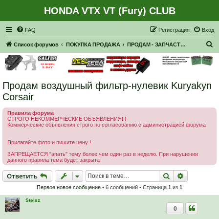
HONDA VTX VT (Fury) CLUB
Регистрация
FAQ
Р
е
г
и
с
т
р
а
ц
и
я
Вход
П
Список форумов
ПОКУПКА ПРОДАЖА
ПРОДАМ - ЗАПЧАСТИ, НАВЕСНОЕ
о
и
с
Продам воздушный фильтр-нулевик Kuryakyn
к
Corsair
Правила форума
СТРОГО НЕКОММЕРЧЕСКИЕ ОБЪЯВЛЕНИЯ!!!
Коммерческие объявления строго по согласованию с администрацией форума
Прилагайте фото и пишите цену !
ЗАПРЕЩАЕТСЯ "апать" тему более чем один раз в неделю. При нарушении
данного правила тема будет закрыта
Ответить
Поиск
Расширен
О
т
в
е
т
и
т
ь
Первое новое сообщение
• 6 сообщений • Страница
1
из
1
Stelsz
0