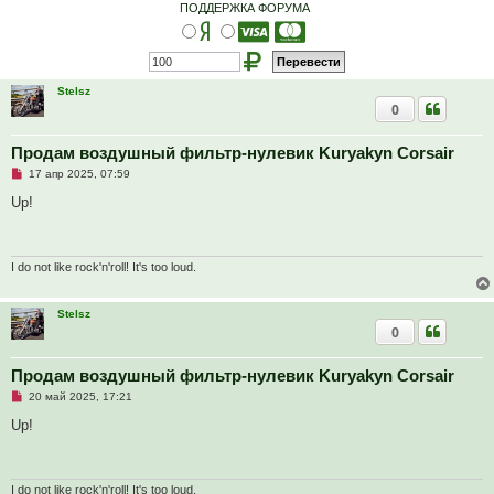
ПОДДЕРЖКА ФОРУМА
Stelsz
0
Продам воздушный фильтр-нулевик Kuryakyn Corsair
Н
17 апр 2025, 07:59
е
п
Up!
р
о
ч
и
т
I do not like rock'n'roll! It's too loud.
а
н
н
Stelsz
о
0
е
с
о
о
Продам воздушный фильтр-нулевик Kuryakyn Corsair
б
Н
20 май 2025, 17:21
щ
е
е
п
Up!
н
р
и
о
е
ч
и
т
I do not like rock'n'roll! It's too loud.