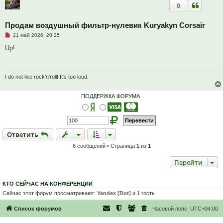
0
е
с
о
о
Продам воздушный фильтр-нулевик Kuryakyn Corsair
б
Н
21 май 2026, 20:25
щ
е
е
п
Up!
н
р
и
о
е
ч
и
т
I do not like rock'n'roll! It's too loud.
а
н
н
ПОДДЕРЖКА ФОРУМА
о
е
с
о
о
б
Ответить
О
т
в
е
т
и
т
ь
щ
е
6 сообщений • Страница
1
из
1
н
и
е
Перейти
КТО СЕЙЧАС НА КОНФЕРЕНЦИИ
Сейчас этот форум просматривают:
Yandex [Bot]
и 1 гость
Список форумов
Часовой пояс:
UTC+04:00