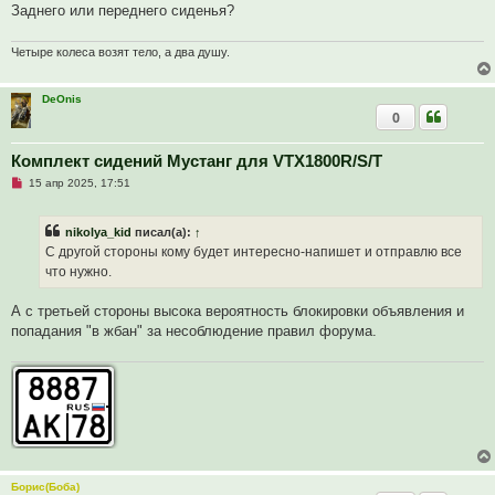
а
Заднего или переднего сиденья?
н
н
о
Четыре колеса возят тело, а два душу.
е
с
о
DeOnis
о
б
0
щ
е
н
Комплект сидений Мустанг для VTX1800R/S/T
и
е
Н
15 апр 2025, 17:51
е
п
р
nikolya_kid
писал(а):
↑
о
ч
С другой стороны кому будет интересно-напишет и отправлю все
и
что нужно.
т
а
н
А с третьей стороны высока вероятность блокировки объявления и
н
о
попадания "в жбан" за несоблюдение правил форума.
е
с
о
о
б
щ
е
н
и
е
Борис(Боба)