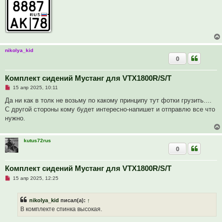
а
н
н
о
е
с
о
о
nikolya_kid
б
0
щ
е
н
и
Комплект сидений Мустанг для VTX1800R/S/T
е
Н
15 апр 2025, 10:11
е
п
Да ни как в толк не возьму по какому принципу тут фотки грузить....
р
С другой стороны кому будет интересно-напишет и отправлю все что
о
ч
нужно.
и
т
а
н
kutus72rus
н
0
о
е
с
Комплект сидений Мустанг для VTX1800R/S/T
о
о
Н
15 апр 2025, 12:25
б
е
щ
п
е
р
nikolya_kid
писал(а):
↑
н
о
и
ч
В комплекте спинка высокая.
е
и
т