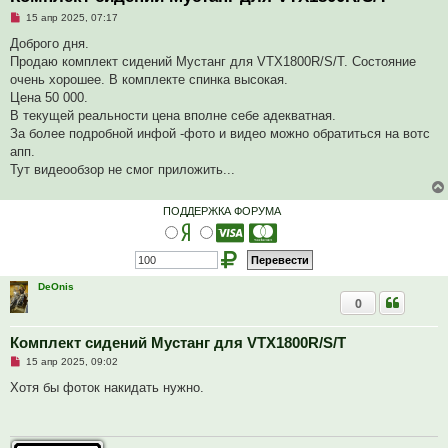
Н
15 апр 2025, 07:17
е
п
Доброго дня.
р
Продаю комплект сидений Мустанг для VTX1800R/S/T. Состояние
о
ч
очень хорошее. В комплекте спинка высокая.
и
Цена 50 000.
т
а
В текущей реальности цена вполне себе адекватная.
н
За более подробной инфой -фото и видео можно обратиться на вотс
н
о
апп.
е
Тут видеообзор не смог приложить...
с
о
о
б
ПОДДЕРЖКА ФОРУМА
щ
е
н
и
е
DeOnis
0
Комплект сидений Мустанг для VTX1800R/S/T
Н
15 апр 2025, 09:02
е
п
Хотя бы фоток накидать нужно.
р
о
ч
и
т