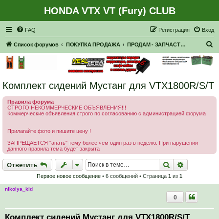
HONDA VTX VT (Fury) CLUB
Регистрация
FAQ
Р
е
г
и
с
т
р
а
ц
и
я
Вход
П
Список форумов
ПОКУПКА ПРОДАЖА
ПРОДАМ - ЗАПЧАСТИ, НАВЕСНОЕ
о
и
с
Комплект сидений Мустанг для VTX1800R/S/T
к
Правила форума
СТРОГО НЕКОММЕРЧЕСКИЕ ОБЪЯВЛЕНИЯ!!!
Коммерческие объявления строго по согласованию с администрацией форума
Прилагайте фото и пишите цену !
ЗАПРЕЩАЕТСЯ "апать" тему более чем один раз в неделю. При нарушении
данного правила тема будет закрыта
Ответить
Поиск
Расширен
О
т
в
е
т
и
т
ь
Первое новое сообщение
• 6 сообщений • Страница
1
из
1
nikolya_kid
0
Комплект сидений Мустанг для VTX1800R/S/T