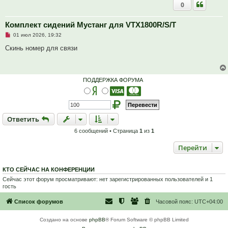
0
Комплект сидений Мустанг для VTX1800R/S/T
Н
01 июл 2026, 19:32
е
п
Скинь номер для связи
р
о
ч
и
т
ПОДДЕРЖКА ФОРУМА
а
н
н
о
е
с
Ответить
О
т
в
е
т
и
т
ь
о
о
6 сообщений • Страница
1
из
1
б
щ
е
Перейти
н
и
е
КТО СЕЙЧАС НА КОНФЕРЕНЦИИ
Сейчас этот форум просматривают: нет зарегистрированных пользователей и 1
гость
Список форумов
Часовой пояс:
UTC+04:00
Создано на основе
phpBB
® Forum Software © phpBB Limited