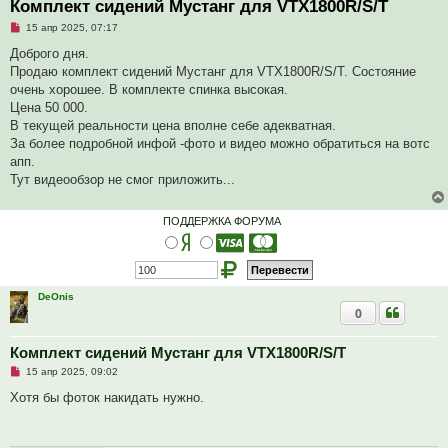
Комплект сидений Мустанг для VTX1800R/S/T
Н
15 апр 2025, 07:17
е
п
Доброго дня.
р
Продаю комплект сидений Мустанг для VTX1800R/S/T. Состояние
о
ч
очень хорошее. В комплекте спинка высокая.
и
Цена 50 000.
т
а
В текущей реальности цена вполне себе адекватная.
н
За более подробной инфой -фото и видео можно обратиться на вотс
н
о
апп.
е
Тут видеообзор не смог приложить...
с
о
о
б
ПОДДЕРЖКА ФОРУМА
щ
е
н
и
е
DeOnis
0
Комплект сидений Мустанг для VTX1800R/S/T
Н
15 апр 2025, 09:02
е
п
Хотя бы фоток накидать нужно.
р
о
ч
и