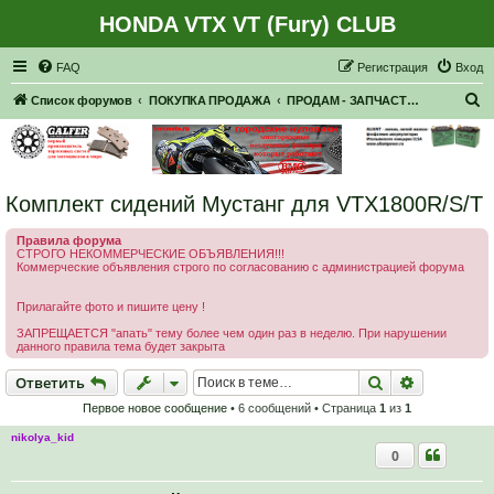
HONDA VTX VT (Fury) CLUB
Регистрация
FAQ
Р
е
г
и
с
т
р
а
ц
и
я
Вход
П
Список форумов
ПОКУПКА ПРОДАЖА
ПРОДАМ - ЗАПЧАСТИ, НАВЕСНОЕ
о
и
с
Комплект сидений Мустанг для VTX1800R/S/T
к
Правила форума
СТРОГО НЕКОММЕРЧЕСКИЕ ОБЪЯВЛЕНИЯ!!!
Коммерческие объявления строго по согласованию с администрацией форума
Прилагайте фото и пишите цену !
ЗАПРЕЩАЕТСЯ "апать" тему более чем один раз в неделю. При нарушении
данного правила тема будет закрыта
Ответить
Поиск
Расширен
О
т
в
е
т
и
т
ь
Первое новое сообщение
• 6 сообщений • Страница
1
из
1
nikolya_kid
0