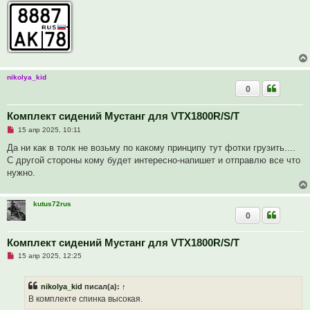
т
а
н
н
о
е
с
о
о
nikolya_kid
б
0
щ
е
н
и
Комплект сидений Мустанг для VTX1800R/S/T
е
Н
15 апр 2025, 10:11
е
п
Да ни как в толк не возьму по какому принципу тут фотки грузить....
р
С другой стороны кому будет интересно-напишет и отправлю все что
о
ч
нужно.
и
т
а
н
kutus72rus
н
0
о
е
с
Комплект сидений Мустанг для VTX1800R/S/T
о
о
Н
15 апр 2025, 12:25
б
е
щ
п
е
р
nikolya_kid
писал(а):
↑
н
о
и
ч
В комплекте спинка высокая.
е
и