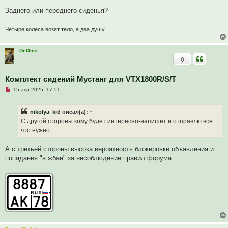
т
а
Заднего или переднего сиденья?
н
н
о
Четыре колеса возят тело, а два душу.
е
с
о
DeOnis
о
б
0
щ
е
н
Комплект сидений Мустанг для VTX1800R/S/T
и
е
Н
15 апр 2025, 17:51
е
п
р
nikolya_kid
писал(а):
↑
о
ч
С другой стороны кому будет интересно-напишет и отправлю все
и
что нужно.
т
а
н
А с третьей стороны высока вероятность блокировки объявления и
н
о
попадания "в жбан" за несоблюдение правил форума.
е
с
о
о
б
щ
е
н
и
е