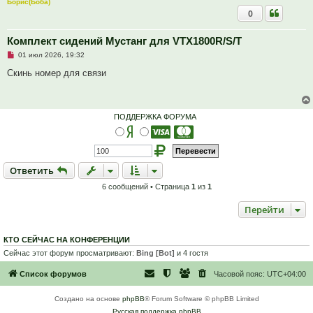
Борис(Боба)
0
Комплект сидений Мустанг для VTX1800R/S/T
Н
01 июл 2026, 19:32
е
п
Скинь номер для связи
р
о
ч
и
т
ПОДДЕРЖКА ФОРУМА
а
н
н
о
е
с
Ответить
О
т
в
е
т
и
т
ь
о
о
6 сообщений • Страница
1
из
1
б
щ
е
Перейти
н
и
е
КТО СЕЙЧАС НА КОНФЕРЕНЦИИ
Сейчас этот форум просматривают:
Bing [Bot]
и 4 гостя
Список форумов
Часовой пояс:
UTC+04:00
Создано на основе
phpBB
® Forum Software © phpBB Limited
Русская поддержка phpBB