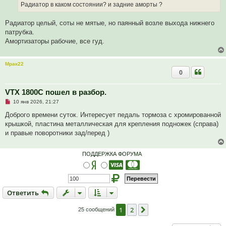
ч
Радиатор в каком состоянии? и задние аморты ?
и
т
а
Радиатор целый, соты не мятые, но паянный возле выхода нижнего
н
патрубка.
н
о
Амортизаторы рабочие, все гуд.
е
с
о
о
Мрак22
б
0
щ
е
н
VTX 1800C пошел в разбор.
и
е
Н
10 янв 2026, 21:27
е
п
Доброго времени суток. Интересует педаль тормоза с хромированной
р
крышкой, пластина металлическая для крепления подножек (справа)
о
ч
и правые поворотники зад/перед )
и
т
а
ПОДДЕРЖКА ФОРУМА
н
н
о
е
с
о
Ответить
О
т
в
е
т
и
т
ь
о
б
щ
1
2
След.
25 сообщений
е
н
и