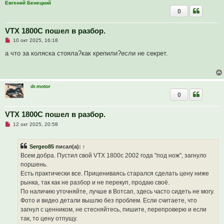
е
Евгений Бенецкий
с
0
о
о
б
VTX 1800C пошел в разбор.
щ
е
Н
10 окт 2025, 16:18
н
е
и
п
а что за коляска стояла?как крепили?если не секрет.
е
р
о
ч
и
т
dr.motor
а
0
н
н
о
е
VTX 1800C пошел в разбор.
с
Н
о
12 окт 2025, 20:58
е
о
п
б
р
щ
Sergeo85
писал(а):
↑
о
е
ч
н
Всем добра. Пустил свой VTX 1800с 2002 года "под нож", загнуло
и
и
поршень.
т
е
а
Есть практически все. Прицениваясь старался сделать цену ниже
н
рынка, так как не разбор и не перекуп, продаю своё.
н
о
По наличию уточняйте, лучше в Вотсап, здесь часто сидеть не могу.
е
Фото и видео детали вышлю без проблем. Если считаете, что
с
о
загнул с ценником, не стесняйтесь, пишите, перепроверю и если
о
так, то цену отпущу.
б