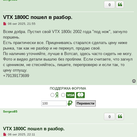
0
VTX 1800C пошел в разбор.
Н
06 окт 2025, 21:55
е
п
Всем добра. Пустил свой VTX 1800с 2002 года "под нож", загнуло
р
поршень.
о
ч
Есть практически все. Прицениваясь старался сделать цену ниже
и
рынка, так как не разбор и не перекуп, продаю своё.
т
а
По наличию уточняйте, лучше в Вотсап, здесь часто сидеть не могу.
н
Фото и видео детали вышлю без проблем. Если считаете, что загнул
н
о
с ценником, не стесняйтесь, пишите, перепроверю и если так, то
е
цену отпущу.
с
о
+79139173699
о
б
щ
ПОДДЕРЖКА ФОРУМА
е
н
и
е
Sergeo85
0
VTX 1800C пошел в разбор.
Н
06 окт 2025, 22:11