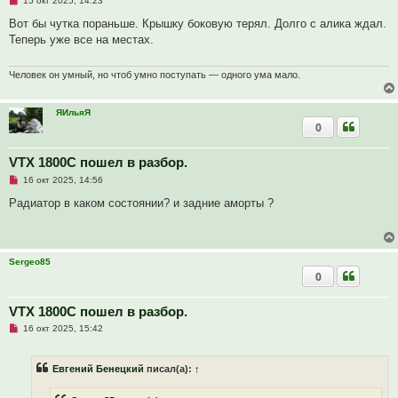
15 окт 2025, 14:23
е
п
Вот бы чутка пораньше. Крышку боковую терял. Долго с алика ждал.
р
Теперь уже все на местах.
о
ч
и
т
Человек он умный, но чтоб умно поступать — одного ума мало.
а
н
н
ЯИльяЯ
о
0
е
с
о
о
VTX 1800C пошел в разбор.
б
Н
16 окт 2025, 14:56
щ
е
е
п
Радиатор в каком состоянии? и задние аморты ?
н
р
и
о
е
ч
и
т
Sergeo85
а
0
н
н
о
е
VTX 1800C пошел в разбор.
с
Н
о
16 окт 2025, 15:42
е
о
п
б
р
щ
Евгений Бенецкий
писал(а):
↑
о
е
ч
н
и
и