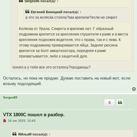
Sergeo85
писал(а):
↑
т
е
а
н
Евгений Бенецкий
писал(а):
↑
н
о
а что за коляска стояла?как крепили?если не секрет.
е
с
о
Коляска от Урала. Секрета в крепеже нет. Г образный
о
подрамник крепится за крепления глушителя к раме и в места
б
щ
креплееия подножек водителя, что с права, так и с лева. К
е
этому подрамнику привариваются яйца. Задняя укосина
н
и
крепится за болт амортизатора, передняя к раме
е
прихватывается, либо к защитной дуге.
понял.а у тебя все это осталось?продаешь?
Осталось, но пока не продаю. Думаю поставить на новый мот, если
возьму подходящий.
Sergeo85
0
VTX 1800C пошел в разбор.
Н
16 окт 2025, 15:43
е
п
р
ЯИльяЯ
писал(а):
↑
о