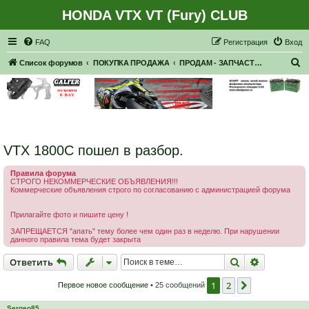
HONDA VTX VT (Fury) CLUB
Регистрация
FAQ
Р
е
г
и
с
т
р
а
ц
и
я
Вход
П
Список форумов
ПОКУПКА ПРОДАЖА
ПРОДАМ - ЗАПЧАСТИ, НАВЕСНОЕ
о
и
с
к
VTX 1800C пошел в разбор.
Правила форума
СТРОГО НЕКОММЕРЧЕСКИЕ ОБЪЯВЛЕНИЯ!!!
Коммерческие объявления строго по согласованию с администрацией форума
Прилагайте фото и пишите цену !
ЗАПРЕЩАЕТСЯ "апать" тему более чем один раз в неделю. При нарушении
данного правила тема будет закрыта
Ответить
Поиск
Расширен
О
т
в
е
т
и
т
ь
1
2
След.
Первое новое сообщение
• 25 сообщений
Sergeo85