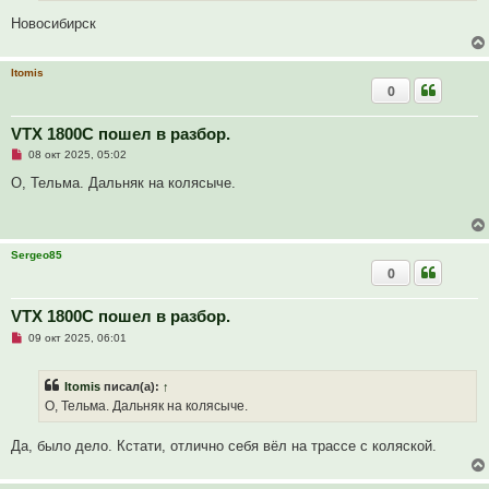
т
е
а
Новосибирск
н
н
о
е
Itomis
с
0
о
о
б
VTX 1800C пошел в разбор.
щ
е
Н
08 окт 2025, 05:02
н
е
и
п
О, Тельма. Дальняк на колясыче.
е
р
о
ч
и
т
Sergeo85
а
0
н
н
о
е
VTX 1800C пошел в разбор.
с
Н
о
09 окт 2025, 06:01
е
о
п
б
р
щ
Itomis
писал(а):
↑
о
е
ч
н
О, Тельма. Дальняк на колясыче.
и
и
т
е
а
Да, было дело. Кстати, отлично себя вёл на трассе с коляской.
н
н
о