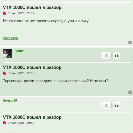
VTX 1800C пошел в разбор.
Н
06 окт 2025, 22:47
е
п
Не сдюжил втыкс таскать суровую ури люльку...
р
о
ч
и
т
WhatsApp
а
н
н
derby
о
0
е
с
о
о
VTX 1800C пошел в разбор.
б
Н
07 окт 2025, 12:03
щ
е
е
п
Тормозные диски передние в каком состоянии? И по чём?
н
р
и
о
е
ч
и
т
Sergeo85
а
0
н
н
о
е
VTX 1800C пошел в разбор.
с
Н
о
07 окт 2025, 19:43
е
о
п
б