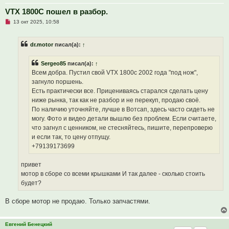
е
VTX 1800C пошел в разбор.
Н
13 окт 2025, 10:58
е
п
р
dr.motor
писал(а):
↑
о
ч
и
Sergeo85
писал(а):
↑
т
а
Всем добра. Пустил свой VTX 1800с 2002 года "под нож",
н
загнуло поршень.
н
о
Есть практически все. Прицениваясь старался сделать цену
е
ниже рынка, так как не разбор и не перекуп, продаю своё.
с
о
По наличию уточняйте, лучше в Вотсап, здесь часто сидеть не
о
могу. Фото и видео детали вышлю без проблем. Если считаете,
б
щ
что загнул с ценником, не стесняйтесь, пишите, перепроверю
е
и если так, то цену отпущу.
н
и
+79139173699
е
привет
мотор в сборе со всеми крышками И так далее - сколько стоить
будет?
В сборе мотор не продаю. Только запчастями.
Евгений Бенецкий