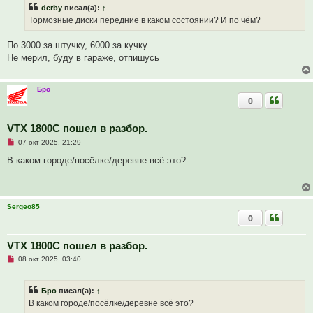
р
щ
derby
писал(а):
↑
о
е
ч
н
Тормозные диски передние в каком состоянии? И по чём?
и
и
т
е
а
По 3000 за штучку, 6000 за кучку.
н
Не мерил, буду в гараже, отпишусь
н
о
е
с
Бро
о
0
о
б
щ
VTX 1800C пошел в разбор.
е
н
Н
07 окт 2025, 21:29
и
е
е
п
В каком городе/посёлке/деревне всё это?
р
о
ч
и
т
Sergeo85
а
0
н
н
о
е
VTX 1800C пошел в разбор.
с
Н
о
08 окт 2025, 03:40
е
о
п
б
р
щ
Бро
писал(а):
↑
о
е
ч
н
В каком городе/посёлке/деревне всё это?
и
и