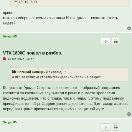
щ
+79139173699
е
н
и
привет
е
мотор в сборе со всеми крышками И так далее - сколько стоить
будет?
Sergeo85
0
VTX 1800C пошел в разбор.
Н
13 окт 2025, 10:57
е
п
р
Евгений Бенецкий
писал(а):
↑
о
ч
а что за коляска стояла?как крепили?если не секрет.
и
т
а
Коляска от Урала. Секрета в крепеже нет. Г образный подрамник
н
крепится за крепления глушителя к раме и в места креплееия
н
о
подножек водителя, что с права, так и с лева. К этому подрамнику
е
привариваются яйца. Задняя укосина крепится за болт амортизатора,
с
о
передняя к раме прихватывается, либо к защитной дуге.
о
б
щ
е
Sergeo85
н
0
и