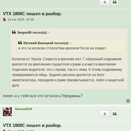
0
VTX 1800C пошел в разбор.
Н
14 окт 2025, 16:59
е
п
р
Sergeo85
писал(а):
↑
о
ч
и
Евгений Бенецкий
писал(а):
↑
т
а
а что за коляска стояла?как крепили?если не секрет.
н
н
о
Коляска от Урала. Секрета в крепеже нет. Г образный подрамник
е
крепится за крепления глушителя к раме и в места креплееия
с
о
подножек водителя, что с права, так и с лева. К этому подрамнику
о
привариваются яйца. Задняя укосина крепится за болт
б
щ
амортизатора, передняя к раме прихватывается, либо к защитной
е
дуге.
н
и
е
понял.а у тебя все это осталось?продаешь?
Евгений118
0
VTX 1800C пошел в разбор.
Н