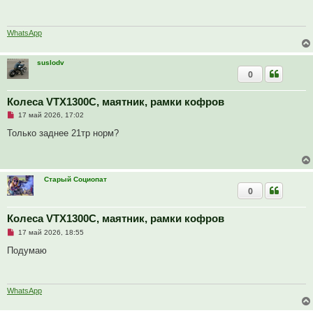
о
е
ч
н
и
и
т
е
WhatsApp
а
н
н
suslodv
о
0
е
с
о
о
Колеса VTX1300C, маятник, рамки кофров
б
Н
17 май 2026, 17:02
щ
е
е
п
Только заднее 21тр норм?
н
р
и
о
е
ч
и
т
Старый Социопат
а
0
н
н
о
е
Колеса VTX1300C, маятник, рамки кофров
с
Н
о
17 май 2026, 18:55
е
о
п
б
Подумаю
р
щ
о
е
ч
н
и
и
т
е
WhatsApp
а
н