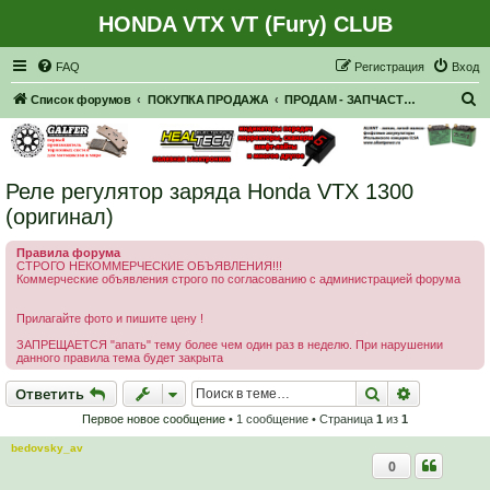
HONDA VTX VT (Fury) CLUB
Регистрация
FAQ
Р
е
г
и
с
т
р
а
ц
и
я
Вход
П
Список форумов
ПОКУПКА ПРОДАЖА
ПРОДАМ - ЗАПЧАСТИ, НАВЕСНОЕ
о
и
с
Реле регулятор заряда Honda VTX 1300
к
(оригинал)
Правила форума
СТРОГО НЕКОММЕРЧЕСКИЕ ОБЪЯВЛЕНИЯ!!!
Коммерческие объявления строго по согласованию с администрацией форума
Прилагайте фото и пишите цену !
ЗАПРЕЩАЕТСЯ "апать" тему более чем один раз в неделю. При нарушении
данного правила тема будет закрыта
Ответить
Поиск
Расширен
О
т
в
е
т
и
т
ь
Первое новое сообщение
• 1 сообщение • Страница
1
из
1
bedovsky_av
0