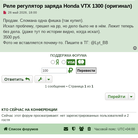
Реле регулятор заряда Honda VTX 1300 (оригинал)
Н
26 май 2026, 18:00
е
п
Продам. Сломана одна фишка (так купил).
р
Искал проблему, грешил на рр, но дело было не в нём. Лежит теперь
о
ч
без дела. (даже тут по истории видно, когда искал).
и
3500 руб.
т
а
Фото не вставляется почему-то. Пишите в ТГ: @Lyt_BB
н
н
о
ПОДДЕРЖКА ФОРУМА
е
с
о
о
б
щ
Ответить
О
т
в
е
т
и
т
ь
е
н
и
1 сообщение • Страница
1
из
1
е
Перейти
КТО СЕЙЧАС НА КОНФЕРЕНЦИИ
Сейчас этот форум просматривают: нет зарегистрированных пользователей и 2
гостя
Список форумов
Часовой пояс:
UTC+04:00