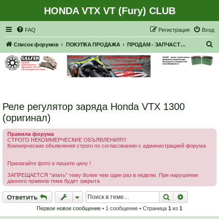
HONDA VTX VT (Fury) CLUB
Регистрация
FAQ
Р
е
г
и
с
т
р
а
ц
и
я
Вход
П
Список форумов
ПОКУПКА ПРОДАЖА
ПРОДАМ - ЗАПЧАСТИ, НАВЕСНОЕ
о
и
с
к
Реле регулятор заряда Honda VTX 1300
(оригинал)
Правила форума
СТРОГО НЕКОММЕРЧЕСКИЕ ОБЪЯВЛЕНИЯ!!!
Коммерческие объявления строго по согласованию с администрацией форума
Прилагайте фото и пишите цену !
ЗАПРЕЩАЕТСЯ "апать" тему более чем один раз в неделю. При нарушении
данного правила тема будет закрыта
Ответить
Поиск
Расширен
О
т
в
е
т
и
т
ь
Первое новое сообщение
• 1 сообщение • Страница
1
из
1