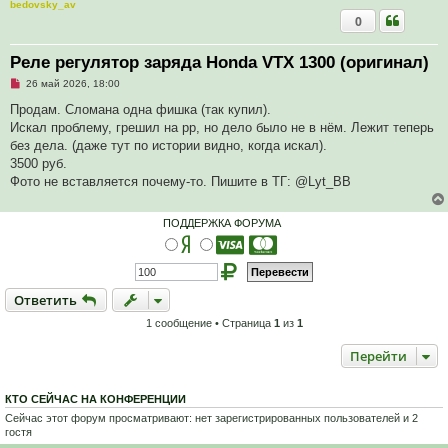
bedovsky_av
0
Реле регулятор заряда Honda VTX 1300 (оригинал)
Н
26 май 2026, 18:00
е
п
Продам. Сломана одна фишка (так купил).
р
Искал проблему, грешил на рр, но дело было не в нём. Лежит теперь
о
ч
без дела. (даже тут по истории видно, когда искал).
и
3500 руб.
т
а
Фото не вставляется почему-то. Пишите в ТГ: @Lyt_BB
н
н
о
ПОДДЕРЖКА ФОРУМА
е
с
о
о
б
щ
Ответить
О
т
в
е
т
и
т
ь
е
н
и
1 сообщение • Страница
1
из
1
е
Перейти
КТО СЕЙЧАС НА КОНФЕРЕНЦИИ
Сейчас этот форум просматривают: нет зарегистрированных пользователей и 2
гостя