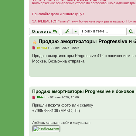
Коммерческие объявления строго по согласованию с администр
Прилагайте фото и пишите цену !
ЗАПРЕЩАЕТСЯ "апать" тему более чем один раз в неделю. При н
Ответить
П
О
т
в
е
т
и
т
ь
Продаю амортизаторы Progressive и 
Н
kent83
»
02 июн 2026, 15:06
е
п
Продаю амортизаторы Progressive 412 с занижением в 
р
Москве. Возможна отправка.
о
ч
и
т
а
н
н
о
Продаю амортизаторы Progressive и боковое 
е
с
Н
Phisic
»
02 июн 2026, 15:09
о
е
о
п
Пришли пож-та фото или ссылку
б
р
щ
+79857853106 (МАКС, ТГ)
о
е
ч
н
и
и
т
Любишь кататься, люби и колупаться
е
а
н
н