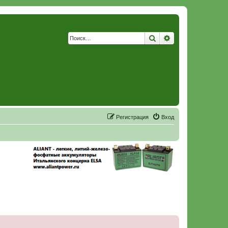
Поиск
Расширенный по
Р
е
г
и
с
т
р
а
ц
и
я
Вход