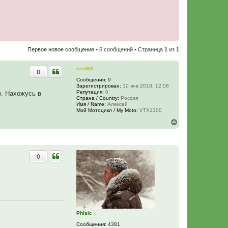
Первое новое сообщение
• 6 сообщений • Страница
1
из
1
kent83
0
Сообщения:
9
Зарегистрирован:
10 янв 2018, 12:08
Репутация:
0
р. Нахожусь в
Страна / Country:
Россия
Имя / Name:
Алексей
Мой Мотоцикл / My Moto:
VTX1300
В
е
р
н
у
0
т
ь
с
я
к
н
а
ч
Phisic
а
л
Сообщения:
4381