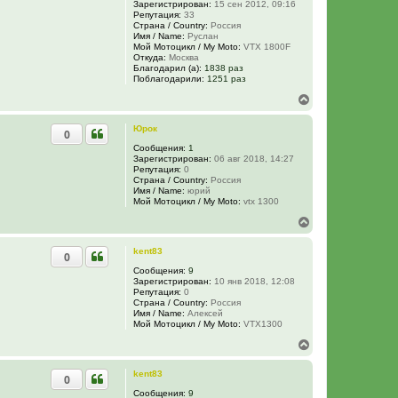
у
Зарегистрирован:
15 сен 2012, 09:16
Репутация:
33
Страна / Country:
Россия
Имя / Name:
Руслан
Мой Мотоцикл / My Moto:
VTX 1800F
Откуда:
Москва
Благодарил (а):
1838 раз
Поблагодарили:
1251 раз
В
е
р
Юрок
0
н
у
Сообщения:
1
Зарегистрирован:
06 авг 2018, 14:27
т
Репутация:
0
ь
Страна / Country:
Россия
с
Имя / Name:
юрий
я
Мой Мотоцикл / My Moto:
vtx 1300
к
В
н
е
а
р
ч
kent83
0
н
а
у
Сообщения:
9
л
Зарегистрирован:
10 янв 2018, 12:08
т
у
Репутация:
0
ь
Страна / Country:
Россия
с
Имя / Name:
Алексей
я
Мой Мотоцикл / My Moto:
VTX1300
к
В
н
е
а
р
ч
kent83
0
н
а
у
Сообщения:
9
л