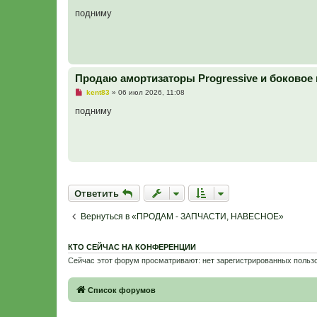
е
с
п
подниму
о
р
о
о
б
ч
щ
и
е
т
н
а
и
н
е
Продаю амортизаторы Progressive и боковое 
н
о
Н
kent83
»
06 июл 2026, 11:08
е
е
с
п
подниму
о
р
о
о
б
ч
щ
и
е
т
н
а
и
н
е
н
о
Ответить
О
т
в
е
т
и
т
ь
е
с
о
Вернуться в «ПРОДАМ - ЗАПЧАСТИ, НАВЕСНОЕ»
о
б
щ
е
КТО СЕЙЧАС НА КОНФЕРЕНЦИИ
н
Сейчас этот форум просматривают: нет зарегистрированных пользо
и
е
Связаться с
Список форумов
администрацией