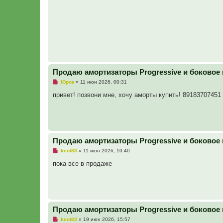
о
е
с
о
о
б
щ
е
н
и
е
Продаю амортизаторы Progressive и боковое 
Н
Юрок
»
11 июн 2026, 00:31
е
п
привет! позвони мне, хочу аморты купить! 89183707451
р
о
ч
и
т
а
н
Продаю амортизаторы Progressive и боковое 
н
о
Н
kent83
»
11 июн 2026, 10:40
е
е
с
п
пока все в продаже
о
р
о
о
б
ч
щ
и
е
т
н
а
и
н
е
Продаю амортизаторы Progressive и боковое 
н
о
Н
kent83
»
19 июн 2026, 15:57
е