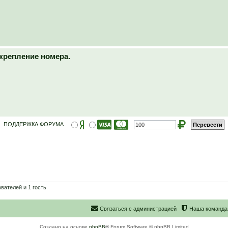
крепление номера.
ПОДДЕРЖКА ФОРУМА
вателей и 1 гость
С
в
я
з
а
т
ь
с
я
с
а
д
м
и
н
и
с
т
р
а
ц
и
е
й
Наша команда
Создано на основе
phpBB
® Forum Software © phpBB Limited