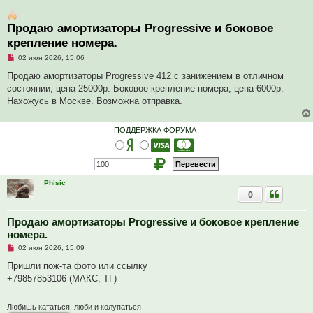
Продаю амортизаторы Progressive и боковое
крепление номера.
Н
02 июн 2026, 15:06
е
п
Продаю амортизаторы Progressive 412 с занижением в отличном
р
состоянии, цена 25000р. Боковое крепление номера, цена 6000р.
о
ч
Нахожусь в Москве. Возможна отправка.
и
т
а
ПОДДЕРЖКА ФОРУМА
н
н
о
е
с
о
о
Phisic
б
0
щ
е
н
Продаю амортизаторы Progressive и боковое крепление
и
номера.
е
Н
02 июн 2026, 15:09
е
п
Пришли пож-та фото или ссылку
р
+79857853106 (МАКС, ТГ)
о
ч
и
т
Любишь кататься, люби и колупаться