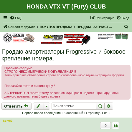
HONDA VTX VT (Fury) CLUB
Регистрация
FAQ
Р
е
г
и
с
т
р
а
ц
и
я
Вход
П
Список форумов
ПОКУПКА ПРОДАЖА
ПРОДАМ - ЗАПЧАСТИ, НАВЕСНОЕ
о
и
с
Продаю амортизаторы Progressive и боковое
к
крепление номера.
Правила форума
СТРОГО НЕКОММЕРЧЕСКИЕ ОБЪЯВЛЕНИЯ!!!
Коммерческие объявления строго по согласованию с администрацией форума
Прилагайте фото и пишите цену !
ЗАПРЕЩАЕТСЯ "апать" тему более чем один раз в неделю. При нарушении
данного правила тема будет закрыта
Ответить
Поиск
Расширен
О
т
в
е
т
и
т
ь
Первое новое сообщение
• 6 сообщений • Страница
1
из
1
kent83
0