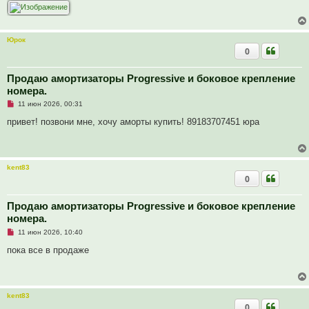
а
н
н
о
е
Юрок
с
0
о
о
б
щ
Продаю амортизаторы Progressive и боковое крепление
е
номера.
н
и
Н
11 июн 2026, 00:31
е
е
п
привет! позвони мне, хочу аморты купить! 89183707451 юра
р
о
ч
и
т
kent83
а
0
н
н
о
е
Продаю амортизаторы Progressive и боковое крепление
с
номера.
о
о
Н
11 июн 2026, 10:40
б
е
щ
п
пока все в продаже
е
р
н
о
и
ч
е
и
т
kent83
а
0
н