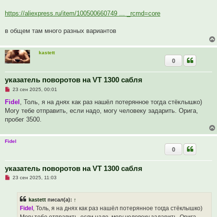
а
н
https://aliexpress.ru/item/100500660749 ... _rcmd=core
н
о
е
в общем там много разных вариантов
с
о
о
б
kastett
щ
0
е
н
и
указатель поворотов на VT 1300 сабля
е
Н
23 сен 2025, 00:01
е
п
Fidel
, Толь, я на днях как раз нашёл потерянное тогда стёклышко)
р
Могу тебе отправить, если надо, могу человеку задарить. Орига,
о
ч
пробег 3500.
и
т
а
Fidel
н
н
0
о
е
с
указатель поворотов на VT 1300 сабля
о
о
Н
23 сен 2025, 11:03
б
е
щ
п
е
р
kastett
писал(а):
↑
н
о
и
ч
Fidel
, Толь, я на днях как раз нашёл потерянное тогда стёклышко)
е
и
Могу тебе отправить, если надо, могу человеку задарить. Орига,