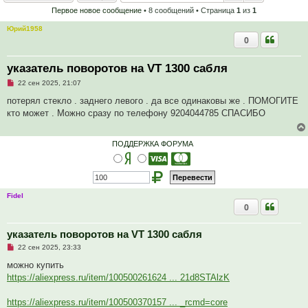
Первое новое сообщение
• 8 сообщений • Страница
1
из
1
Юрий1958
0
указатель поворотов на VT 1300 сабля
Н
22 сен 2025, 21:07
е
п
потерял стекло . заднего левого . да все одинаковы же . ПОМОГИТЕ
р
кто может . Можно сразу по телефону 9204044785 СПАСИБО
о
ч
и
т
ПОДДЕРЖКА ФОРУМА
а
н
н
о
е
с
Fidel
о
0
о
б
щ
е
указатель поворотов на VT 1300 сабля
н
Н
и
22 сен 2025, 23:33
е
е
п
можно купить
р
https://aliexpress.ru/item/100500261624 ... 21d8STAlzK
о
ч
и
https://aliexpress.ru/item/100500370157 ... _rcmd=core
т