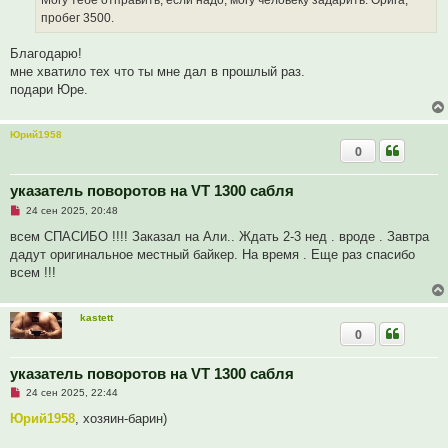
т
а
пробег 3500.
н
н
о
Благодарю!
е
мне хватило тех что ты мне дал в прошлый раз.
с
о
подари Юре.
о
б
щ
е
Юрий1958
н
0
и
е
указатель поворотов на VT 1300 сабля
Н
24 сен 2025, 20:48
е
п
всем СПАСИБО !!!! Заказал на Али.. Ждать 2-3 нед . вроде . Завтра
р
дадут оригинальное местный байкер. На время . Еще раз спасибо
о
ч
всем !!!
и
т
а
н
kastett
н
0
о
е
с
указатель поворотов на VT 1300 сабля
о
о
Н
24 сен 2025, 22:44
б
е
щ
п
Юрий1958
, хозяин-барин)
е
р
н
о