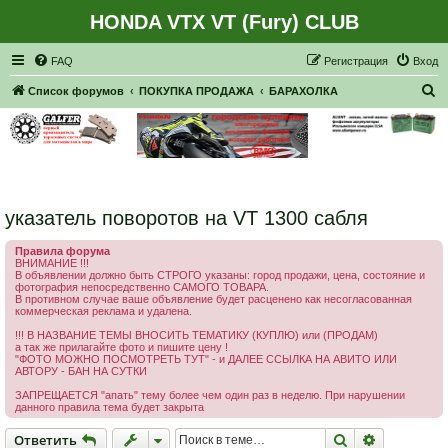
HONDA VTX VT (Fury) CLUB
Регистрация
FAQ
Р
е
г
и
с
т
р
а
ц
и
я
Вход
П
Список форумов
ПОКУПКА ПРОДАЖА
БАРАХОЛКА
о
и
с
к
указатель поворотов на VT 1300 сабля
Правила форума
ВНИМАНИЕ !!!
В объявлении должно быть СТРОГО указаны: город продажи, цена, состояние и
фотография непосредственно САМОГО ТОВАРА.
В противном случае ваше объявление будет расценено как несогласованная
коммерческая реклама и удалена.
!!! В НАЗВАНИЕ ТЕМЫ ВНОСИТЬ ТЕМАТИКУ (КУПЛЮ) или (ПРОДАМ)
а так же прилагайте фото и пишите цену !
"ФОТО МОЖНО ПОСМОТРЕТЬ ТУТ" - и ДАЛЕЕ ССЫЛКА НА АВИТО ИЛИ
АВТОРУ - БАН НА СУТКИ
ЗАПРЕЩАЕТСЯ "апать" тему более чем один раз в неделю. При нарушении
данного правила тема будет закрыта
Ответить
Поиск
Расширен
О
т
в
е
т
и
т
ь