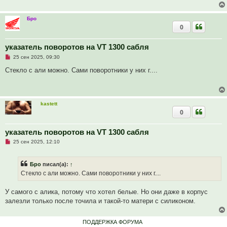
и
ч
е
и
т
Бро
а
0
н
н
о
е
указатель поворотов на VT 1300 сабля
с
Н
о
25 сен 2025, 09:30
е
о
п
б
Стекло с али можно. Сами поворотники у них г....
р
щ
о
е
ч
н
и
и
т
е
kastett
а
0
н
н
о
е
указатель поворотов на VT 1300 сабля
с
Н
о
25 сен 2025, 12:10
е
о
п
б
р
щ
Бро
писал(а):
↑
о
е
ч
н
Стекло с али можно. Сами поворотники у них г....
и
и
т
е
а
У самого с алика, потому что хотел белые. Но они даже в корпус
н
залезли только после точила и такой-то матери с силиконом.
н
о
е
с
ПОДДЕРЖКА ФОРУМА
о