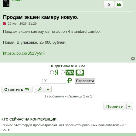
0
Продам экшен камеру новую.
Н
25 июн 2026, 21:29
е
п
Продам экшен камеру osmo action 4 standard combo.
р
о
ч
Новая. В упаковке. 25 000 рублей.
и
т
а
https://ibb.co/B5zVy9tF
н
н
о
ПОДДЕРЖКА ФОРУМА
е
с
о
о
б
щ
Ответить
О
т
в
е
т
и
т
ь
е
н
и
1 сообщение • Страница
1
из
1
е
Перейти
КТО СЕЙЧАС НА КОНФЕРЕНЦИИ
Сейчас этот форум просматривают: нет зарегистрированных пользователей и 1
гость