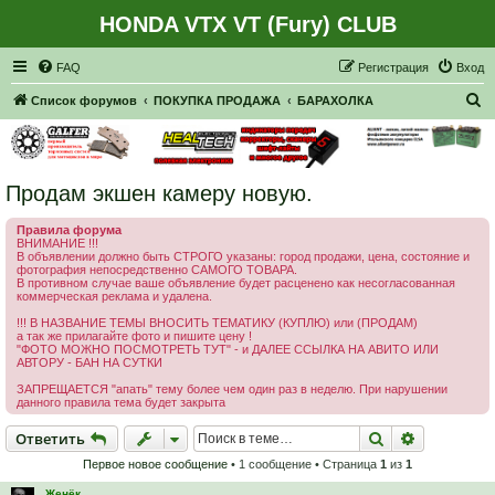
HONDA VTX VT (Fury) CLUB
Регистрация
FAQ
Р
е
г
и
с
т
р
а
ц
и
я
Вход
П
Список форумов
ПОКУПКА ПРОДАЖА
БАРАХОЛКА
о
и
с
Продам экшен камеру новую.
к
Правила форума
ВНИМАНИЕ !!!
В объявлении должно быть СТРОГО указаны: город продажи, цена, состояние и
фотография непосредственно САМОГО ТОВАРА.
В противном случае ваше объявление будет расценено как несогласованная
коммерческая реклама и удалена.
!!! В НАЗВАНИЕ ТЕМЫ ВНОСИТЬ ТЕМАТИКУ (КУПЛЮ) или (ПРОДАМ)
а так же прилагайте фото и пишите цену !
"ФОТО МОЖНО ПОСМОТРЕТЬ ТУТ" - и ДАЛЕЕ ССЫЛКА НА АВИТО ИЛИ
АВТОРУ - БАН НА СУТКИ
ЗАПРЕЩАЕТСЯ "апать" тему более чем один раз в неделю. При нарушении
данного правила тема будет закрыта
Ответить
Поиск
Расширен
О
т
в
е
т
и
т
ь
Первое новое сообщение
• 1 сообщение • Страница
1
из
1
Женёк