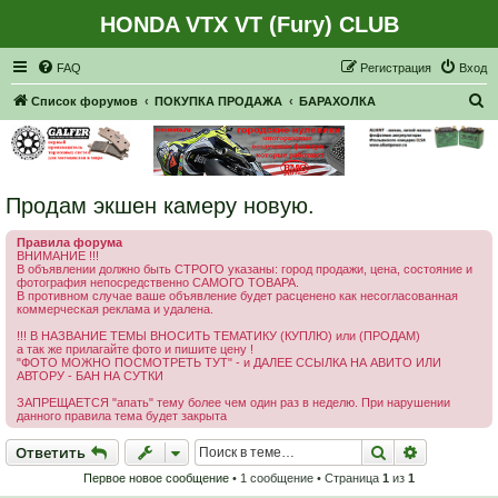
HONDA VTX VT (Fury) CLUB
Регистрация
FAQ
Р
е
г
и
с
т
р
а
ц
и
я
Вход
П
Список форумов
ПОКУПКА ПРОДАЖА
БАРАХОЛКА
о
и
с
Продам экшен камеру новую.
к
Правила форума
ВНИМАНИЕ !!!
В объявлении должно быть СТРОГО указаны: город продажи, цена, состояние и
фотография непосредственно САМОГО ТОВАРА.
В противном случае ваше объявление будет расценено как несогласованная
коммерческая реклама и удалена.
!!! В НАЗВАНИЕ ТЕМЫ ВНОСИТЬ ТЕМАТИКУ (КУПЛЮ) или (ПРОДАМ)
а так же прилагайте фото и пишите цену !
"ФОТО МОЖНО ПОСМОТРЕТЬ ТУТ" - и ДАЛЕЕ ССЫЛКА НА АВИТО ИЛИ
АВТОРУ - БАН НА СУТКИ
ЗАПРЕЩАЕТСЯ "апать" тему более чем один раз в неделю. При нарушении
данного правила тема будет закрыта
Ответить
Поиск
Расширен
О
т
в
е
т
и
т
ь
Первое новое сообщение
• 1 сообщение • Страница
1
из
1