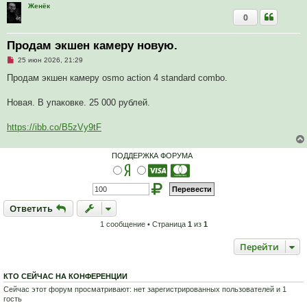
Женёк
0
Продам экшен камеру новую.
Н
25 июн 2026, 21:29
е
п
Продам экшен камеру osmo action 4 standard combo.
р
о
ч
Новая. В упаковке. 25 000 рублей.
и
т
а
https://ibb.co/B5zVy9tF
н
н
о
ПОДДЕРЖКА ФОРУМА
е
с
о
о
б
щ
Ответить
О
т
в
е
т
и
т
ь
е
н
и
1 сообщение • Страница
1
из
1
е
Перейти
КТО СЕЙЧАС НА КОНФЕРЕНЦИИ
Сейчас этот форум просматривают: нет зарегистрированных пользователей и 1
гость