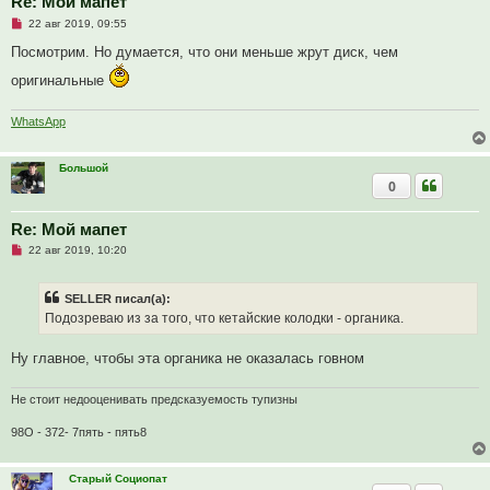
Re: Мой мапет
с
Н
о
22 авг 2019, 09:55
е
о
п
б
Посмотрим. Но думается, что они меньше жрут диск, чем
р
щ
о
е
оригинальные
ч
н
и
и
т
е
WhatsApp
а
н
н
о
Большой
е
0
с
о
о
Re: Мой мапет
б
щ
Н
22 авг 2019, 10:20
е
е
н
п
и
р
е
SELLER писал(а):
о
ч
Подозреваю из за того, что кетайские колодки - органика.
и
т
а
Ну главное, чтобы эта органика не оказалась говном
н
н
о
Не стоит недооценивать предсказуемость тупизны
е
с
98О - 372- 7пять - пять8
о
о
б
щ
Старый Социопат
е