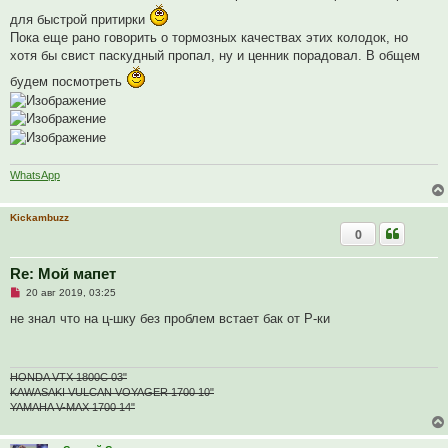
о
для быстрой притирки
о
б
Пока еще рано говорить о тормозных качествах этих колодок, но
щ
хотя бы свист паскудный пропал, ну и ценник порадовал. В общем
е
н
будем посмотреть
и
е
WhatsApp
Kickambuzz
0
Re: Мой мапет
Н
20 авг 2019, 03:25
е
п
не знал что на ц-шку без проблем встает бак от Р-ки
р
о
ч
и
т
HONDA VTX 1800C 03"
а
KAWASAKI VULCAN VOYAGER 1700 10"
н
YAMAHA V-MAX 1700 14"
н
о
е
с