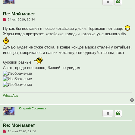
0
н
и
е
Re: Мой мапет
Н
24 окт 2019, 10:34
е
п
Ну как бы поставил я новые кетайские диски. Тормозов нет ваще
р
Ждем когда притрутся кетайские колодки которые уже немного б/у
о
ч
и
т
Думаю будет не хуже стока, в конце концов марки сталей у кетайцев,
а
н
ипонцев, омериканов и наших металлургов однохуйственны, тока
н
о
буковки разные
е
с
А так, вроде все ровно, биений не увидел.
о
о
б
щ
е
н
и
е
WhatsApp
Старый Социопат
0
Re: Мой мапет
Н
18 май 2020, 19:56
е