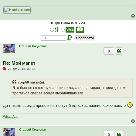
ч
и
т
а
н
н
о
ПОДДЕРЖКА ФОРУМА
е
с
о
о
б
щ
Старый Социопат
е
0
н
и
е
Re: Мой мапет
Н
23 окт 2018, 00:32
е
п
р
corp50 писал(а):
о
ч
Это бывает) я вот руль почти никогда не щапираю, а прежде чем
и
трогаться сперва всегда выравниваю его
т
а
н
Да я тоже всегда проверяю, но тут бля, как затмение какое нашло
н
о
е
с
WhatsApp
о
о
б
Старый Социопат
щ
0
е