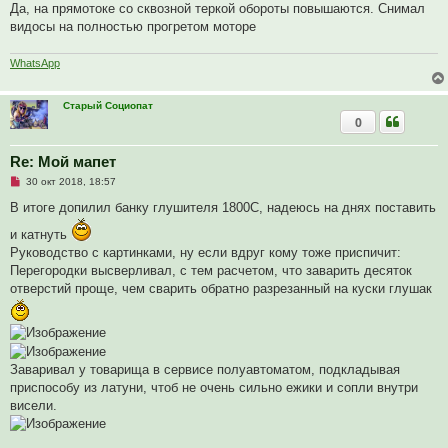
Да, на прямотоке со сквозной теркой обороты повышаются. Снимал
н
о
видосы на полностью прогретом моторе
е
с
о
WhatsApp
о
б
щ
Старый Социопат
е
н
0
и
е
Re: Мой мапет
Н
30 окт 2018, 18:57
е
п
В итоге допилил банку глушителя 1800С, надеюсь на днях поставить
р
о
и катнуть
ч
Руководство с картинками, ну если вдруг кому тоже приспичит:
и
т
Перегородки высверливал, с тем расчетом, что заварить десяток
а
отверстий проще, чем сварить обратно разрезанный на куски глушак
н
н
о
е
с
о
о
Заваривал у товарища в сервисе полуавтоматом, подкладывая
б
щ
приспособу из латуни, чтоб не очень сильно ежики и сопли внутри
е
висели.
н
и
е