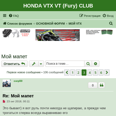
HONDA VTX VT (Fury) CLUB
Регистрация
FAQ
Р
е
г
и
с
т
р
а
ц
и
я
Вход
П
Список форумов
ОСНОВНОЙ ФОРУМ
МОЙ VTX
о
и
с
к
Мой мапет
Ответить
Поиск
Расширен
О
т
в
е
т
и
т
ь
1
2
3
4
5
6
Пред.
Сле
Первое новое сообщение
• 106 сообщений
corp50
0
Re: Мой мапет
Н
23 окт 2018, 00:11
е
п
Это бывает) я вот руль почти никогда не щапираю, а прежде чем
р
трогаться сперва всегда выравниваю его
о