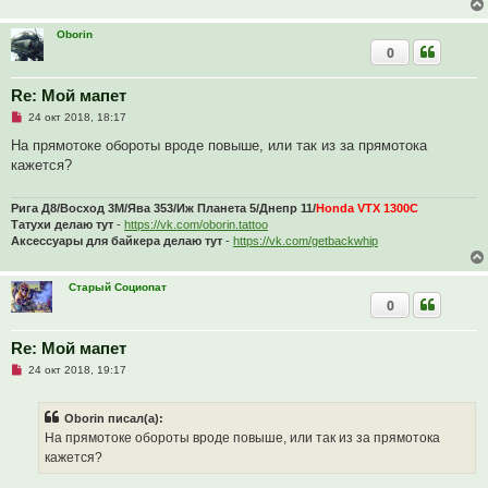
и
т
Oborin
а
0
н
н
о
е
Re: Мой мапет
с
Н
о
24 окт 2018, 18:17
е
о
п
б
На прямотоке обороты вроде повыше, или так из за прямотока
р
щ
кажется?
о
е
ч
н
и
и
т
е
Рига Д8/Восход 3М/Ява 353/Иж Планета 5/Днепр 11/
Honda VTX 1300C
а
Татухи делаю тут
-
https://vk.com/oborin.tattoo
н
Аксессуары для байкера делаю тут
-
https://vk.com/getbackwhip
н
о
е
с
Старый Социопат
о
0
о
б
щ
Re: Мой мапет
е
н
Н
24 окт 2018, 19:17
и
е
е
п
р
Oborin писал(а):
о
ч
На прямотоке обороты вроде повыше, или так из за прямотока
и
кажется?
т
а
н