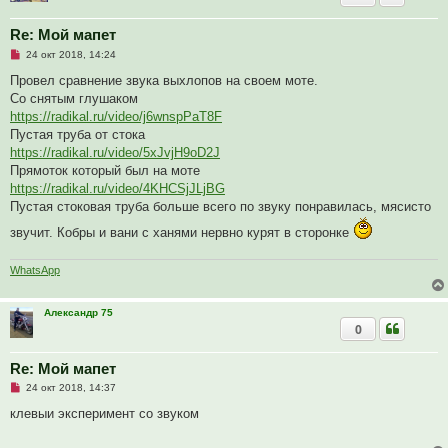
н
и
е
Re: Мой мапет
Н
24 окт 2018, 14:24
е
п
Провел сравнение звука выхлопов на своем моте.
р
Со снятым глушаком
о
ч
https://radikal.ru/video/j6wnspPaT8F
и
Пустая труба от стока
т
а
https://radikal.ru/video/5xJvjH9oD2J
н
Прямоток который был на моте
н
о
https://radikal.ru/video/4KHCSjJLjBG
е
Пустая стоковая труба больше всего по звуку понравилась, мясисто
с
о
звучит. Кобры и вани с ханями нервно курят в сторонке
о
б
щ
WhatsApp
е
н
и
е
Александр 75
0
Re: Мой мапет
Н
24 окт 2018, 14:37
е
п
клевыи эксперимент со звуком
р
о
ч