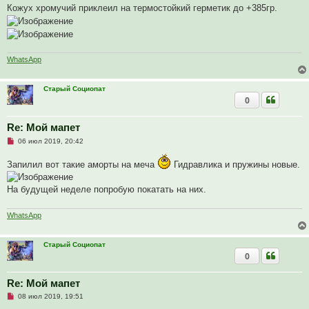
Кожух хромучий приклеил на термостойкий герметик до +385гр.
WhatsApp
Старый Социопат
0
Re: Мой мапет
Н
06 июл 2019, 20:42
е
п
Запилил вот такие аморты на меча
Гидравлика и пружины новые.
р
о
ч
На будущей неделе попробую покатать на них.
и
т
а
н
WhatsApp
н
о
е
Старый Социопат
с
0
о
о
б
щ
Re: Мой мапет
е
Н
08 июл 2019, 19:51
н
е
и