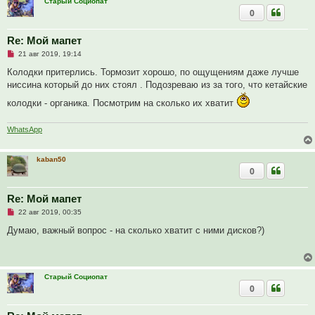
Старый Социопат
о
0
о
б
щ
Re: Мой мапет
е
н
Н
21 авг 2019, 19:14
и
е
е
п
Колодки притерлись. Тормозит хорошо, по ощущениям даже лучше
р
ниссина который до них стоял . Подозреваю из за того, что кетайские
о
ч
колодки - органика. Посмотрим на сколько их хватит
и
т
а
WhatsApp
н
н
о
е
kaban50
с
0
о
о
б
Re: Мой мапет
щ
е
Н
22 авг 2019, 00:35
н
е
и
п
Думаю, важный вопрос - на сколько хватит с ними дисков?)
е
р
о
ч
и
т
Старый Социопат
а
0
н
н
о
е