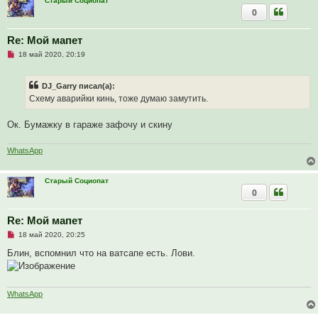
Старый Социопат
о
0
о
б
щ
Re: Мой мапет
е
н
Н
18 май 2020, 20:19
и
е
е
п
р
DJ_Garry писал(а):
о
ч
Схему аварийки кинь, тоже думаю замутить.
и
т
а
Ок. Бумажку в гараже зафочу и скину
н
н
о
WhatsApp
е
с
о
Старый Социопат
о
б
0
щ
е
н
Re: Мой мапет
и
е
Н
18 май 2020, 20:25
е
п
Блин, вспомнил что на ватсапе есть. Лови.
р
о
ч
и
т
WhatsApp
а
н