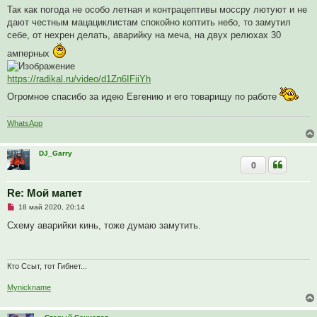
п
Так как погода не особо летная и контрацептивы моссру лютуют и не
р
дают честным мацациклистам спокойно коптить небо, то замутил
о
ч
себе, от нехрен делать, аварийку на меча, на двух релюхах 30
и
т
амперных
а
н
н
https://radikal.ru/video/d1Zn6IFiiYh
о
е
Огромное спасибо за идею Евгению и его товарищу по работе
с
о
о
WhatsApp
б
щ
е
н
DJ_Garry
и
0
е
Re: Мой мапет
Н
18 май 2020, 20:14
е
п
Схему аварийки кинь, тоже думаю замутить.
р
о
ч
и
т
Кто Ссыт, тот Гибнет...
а
н
Mynickname
н
о
е
с