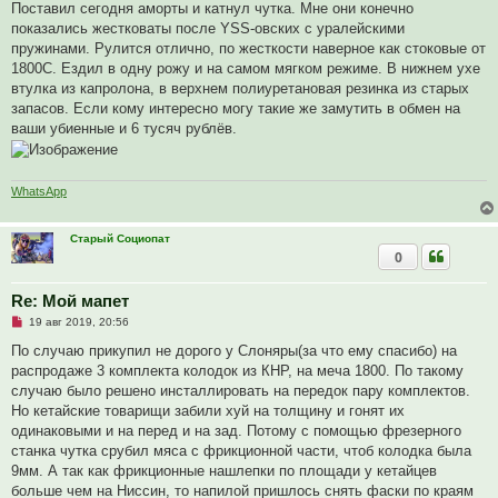
п
Поставил сегодня аморты и катнул чутка. Мне они конечно
е
р
показались жестковаты после YSS-овских с уралейскими
о
ч
пружинами. Рулится отлично, по жесткости наверное как стоковые от
и
1800С. Ездил в одну рожу и на самом мягком режиме. В нижнем ухе
т
а
втулка из капролона, в верхнем полиуретановая резинка из старых
н
запасов. Если кому интересно могу такие же замутить в обмен на
н
о
ваши убиенные и 6 тусяч рублёв.
е
с
о
о
WhatsApp
б
щ
е
н
Старый Социопат
и
0
е
Re: Мой мапет
Н
19 авг 2019, 20:56
е
п
По случаю прикупил не дорого у Слоняры(за что ему спасибо) на
р
распродаже 3 комплекта колодок из КНР, на меча 1800. По такому
о
ч
случаю было решено инсталлировать на передок пару комплектов.
и
Но кетайские товарищи забили хуй на толщину и гонят их
т
а
одинаковыми и на перед и на зад. Потому с помощью фрезерного
н
станка чутка срубил мяса с фрикционной части, чтоб колодка была
н
о
9мм. А так как фрикционные нашлепки по площади у кетайцев
е
больше чем на Ниссин, то напилой пришлось снять фаски по краям
с