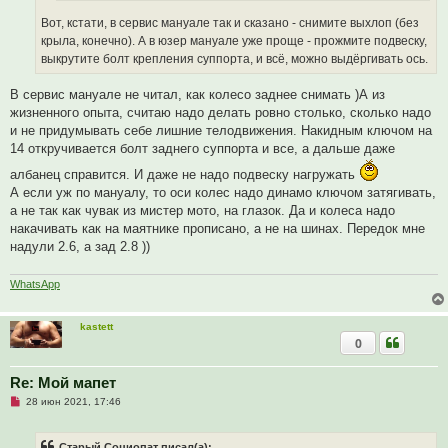
е
с
Вот, кстати, в сервис мануале так и сказано - снимите выхлоп (без
о
о
крыла, конечно). А в юзер мануале уже проще - прожмите подвеску,
б
выкрутите болт крепления суппорта, и всё, можно выдёргивать ось.
щ
е
н
В сервис мануале не читал, как колесо заднее снимать )А из
и
е
жизненного опыта, считаю надо делать ровно столько, сколько надо
и не придумывать себе лишние телодвижения. Накидным ключом на
14 откручивается болт заднего суппорта и все, а дальше даже
албанец справится. И даже не надо подвеску нагружать
А если уж по мануалу, то оси колес надо динамо ключом затягивать,
а не так как чувак из мистер мото, на глазок. Да и колеса надо
накачивать как на маятнике прописано, а не на шинах. Передок мне
надули 2.6, а зад 2.8 ))
WhatsApp
kastett
0
Re: Мой мапет
Н
28 июн 2021, 17:46
е
п
р
Старый Социопат писал(а):