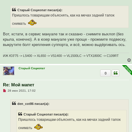
е
и
п
е
р
Старый Социопат писал(а):
о
ч
Пришлось товарищам объяснять, как на мечах задний тапок
и
т
снимать
а
н
н
Вот, кстати, в сервис мануале так и сказано - снимите выхлоп (без
о
крыла, конечно). А в юзер мануале уже проще - прожмите подвеску,
е
с
выкрутите болт крепления суппорта, и всё, можно выдёргивать ось.
о
о
б
ИЖ Ю3'75 -> LS400 -> XL650 -> VS1400 -> VL1500LC -> VTX1800C -> C109RT
щ
е
н
и
Старый Социопат
е
0
Re: Мой мапет
Н
28 июн 2021, 17:02
е
п
р
den_cot86 писал(а):
о
ч
и
Старый Социопат писал(а):
т
а
Пришлось товарищам объяснять, как на мечах задний тапок
н
н
снимать
о