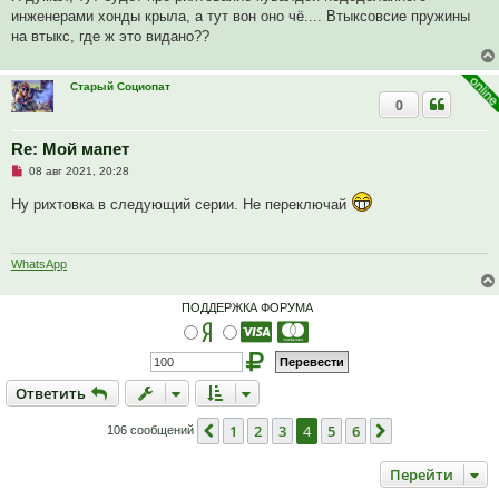
р
инженерами хонды крыла, а тут вон оно чё.... Втыксовсие пружины
о
ч
на втыкс, где ж это видано??
и
т
а
н
Старый Социопат
н
0
о
е
с
Re: Мой мапет
о
о
Н
08 авг 2021, 20:28
б
е
щ
п
Ну рихтовка в следующий серии. Не переключай
е
р
н
о
и
ч
е
и
т
WhatsApp
а
н
н
ПОДДЕРЖКА ФОРУМА
о
е
с
о
о
б
Ответить
О
т
в
е
т
и
т
ь
щ
е
н
1
2
3
4
5
6
Пред.
След.
106 сообщений
и
е
Перейти