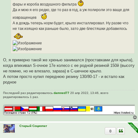
б
фары и короба воздушного фильтра
щ
е
Да и мою я его редко, где то раз в год, а уж полироли это ваще для
н
и
извращенцев
е
А в дождь теперь норм будет, крыло инсталлировал. Ну разве что
не так изящно как раньше было, зато две блестяшки добавилось
О, я примерно такой же хренью занимался (проставками для крыла),
когда впихивал S-очное 17е колесо с ее родной резиной 150й (высоту
не помню, но не влезало, зараза) в C-шечное крыло.
А потом просто купил переднюю резину 130/80-17 - и встало как
родное
Последний раз редактировалось
damned77
20 апр 2022, 13:46, всего
редактировалось 1 раз.
Старый Социопат
0