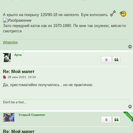
е
н
и
е
А крыло на покрыху 120/90-18 не налезло. Бум колхозить
Зато передний каток как из 1970-1980. По мне так охуенно, мясисто
смотрится.
WhatsApp
Арчи
0
Re: Мой мапет
Н
28 июн 2021, 10:24
е
п
Да, хрестоматийно получилось , но не практично.
р
о
ч
и
т
Don't be a fool....
а
н
н
Старый Социопат
о
0
е
с
о
о
Re: Мой мапет