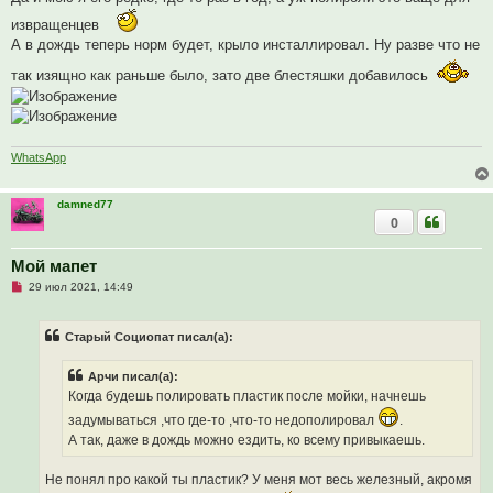
б
щ
извращенцев
е
А в дождь теперь норм будет, крыло инсталлировал. Ну разве что не
н
и
е
так изящно как раньше было, зато две блестяшки добавилось
WhatsApp
damned77
0
Мой мапет
Н
29 июл 2021, 14:49
е
п
р
Старый Социопат писал(а):
о
ч
и
Арчи писал(а):
т
а
Когда будешь полировать пластик после мойки, начнешь
н
н
задумываться ,что где-то ,что-то недополировал
.
о
А так, даже в дождь можно ездить, ко всему привыкаешь.
е
с
о
Не понял про какой ты пластик? У меня мот весь железный, акромя
о