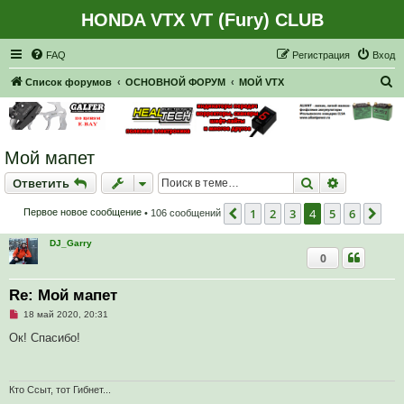
HONDA VTX VT (Fury) CLUB
Регистрация
FAQ
Р
е
г
и
с
т
р
а
ц
и
я
Вход
П
Список форумов
ОСНОВНОЙ ФОРУМ
МОЙ VTX
о
и
с
Мой мапет
к
Ответить
Поиск
Расширен
О
т
в
е
т
и
т
ь
1
2
3
4
5
6
Пред.
Сле
Первое новое сообщение
• 106 сообщений
DJ_Garry
0
Re: Мой мапет
Н
18 май 2020, 20:31
е
п
Ок! Спасибо!
р
о
ч
и
т
Кто Ссыт, тот Гибнет...
а