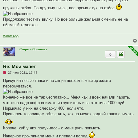
и
е
пружины отбоя. По другому никак, все время стук на отбое
Продолжаю тестить вилку. Но все больше желания сменить ее на
обычный телескоп.
WhatsApp
Старый Социопат
0
Re: Мой мапет
Н
27 июн 2021, 17:44
е
п
Прикупил новые тапки и по акции поехал в мистер жмото
р
переобуваться.
о
ч
и
Конечно же все не так бесплатно... Меня как и всех начали парить,
т
а
что типа надо кофр снимать и глушитель и за это типа 1000 руб.
н
Нормочас у них на слесарку 400, если что.
н
о
Пришлось товарищам объяснять, как на мечах задний тапок снимать
е
с
о
Короче, хуй у них получилось с меня рупь поиметь.
о
б
щ
Наверное проклинали меня и плевали вслед