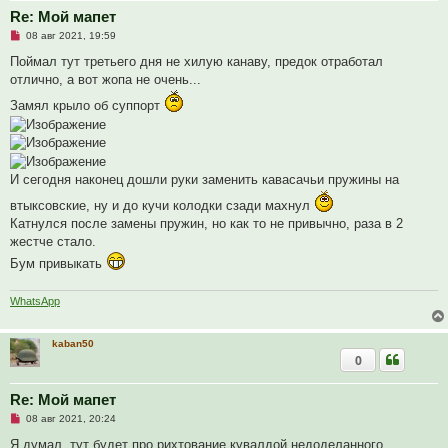
Re: Мой мапет
Н
08 авг 2021, 19:59
е
п
Поймал тут третьего дня не хилую канаву, предок отработал
р
отлично, а вот жопа не очень...
о
ч
Замял крыло об суппорт
и
т
а
н
н
о
И сегодня наконец дошли руки заменить кавасачьи пружины на
е
с
о
втыксовские, ну и до кучи колодки сзади махнул
о
Катнулся после замены пружин, но как то не привычно, раза в 2
б
щ
жестче стало.
е
Бум привыкать
н
и
е
WhatsApp
kaban50
0
Re: Мой мапет
Н
08 авг 2021, 20:24
е
п
Я думал, тут будет про рихтование кувалдой недоделанного