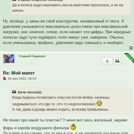
о
ч
Да и колеса надо накачивать как на маятнике прописано, а не на
и
шинах.
т
а
н
Ну, вообще, у шины же свой конструктив, независимый от мота. А
н
о
давление указывается максимально допустимое при максимальной
е
нагрузке, они, конечно, олени, если качают эти цифры. При неродных
с
о
колесах надо тупо подбирать плюс-минус уже, наверное. Обычно,
о
если уменьшаешь профиль, давление надо повышать и наоборот.
б
щ
е
н
Старый Социопат
и
0
е
Re: Мой мапет
Н
28 июн 2021, 18:04
е
п
р
Арчи писал(а):
о
ч
Когда будешь полировать пластик после мойки, начнешь
и
т
задумываться ,что где-то ,что-то недополировал
.
а
А так, даже в дождь можно ездить, ко всему привыкаешь.
н
н
о
Не понял про какой ты пластик? У меня мот весь железный, акромя
е
с
фары и короба воздушного фильтра
о
о
Да и мою я его редко, где то раз в год, а уж полироли это ваще для