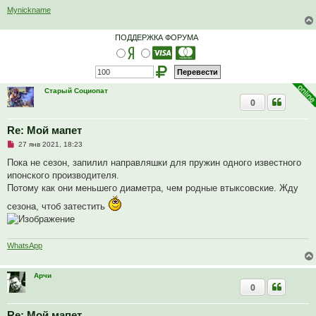
н
Mynickname
н
о
е
ПОДДЕРЖКА ФОРУМА
с
о
о
б
щ
е
н
Старый Социопат
и
0
е
Re: Мой мапет
Н
27 янв 2021, 18:23
е
п
Пока не сезон, запилил направляшки для пружин одного известного
р
ипонского производителя.
о
ч
Потому как они меньшего диаметра, чем родные втыксовские. Жду
и
т
сезона, чтоб затестить
а
н
н
о
е
WhatsApp
с
о
о
Арчи
б
0
щ
е
н
и
Re: Мой мапет