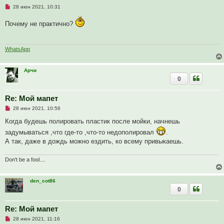
б
Н
28 июн 2021, 10:31
щ
е
е
п
н
Почему не практично?
р
и
о
е
ч
и
т
WhatsApp
а
н
н
Арчи
о
0
е
с
о
о
Re: Мой мапет
б
Н
28 июн 2021, 10:56
щ
е
е
п
Когда будешь полировать пластик после мойки, начнешь
н
р
и
задумываться ,что где-то ,что-то недополировал
.
о
е
ч
А так, даже в дождь можно ездить, ко всему привыкаешь.
и
т
а
Don't be a fool....
н
н
о
е
den_cot86
с
0
о
о
б
Re: Мой мапет
щ
е
Н
28 июн 2021, 11:16
н