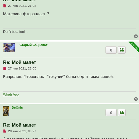
е
Н
27 янв 2021, 21:08
е
п
Материал фторопласт ?
р
о
ч
и
т
Don't be a fool....
а
н
н
Старый Социопат
о
0
е
с
о
о
Re: Мой мапет
б
Н
27 янв 2021, 22:05
щ
е
е
п
Капролон. Фторопласт "текучий" больно для таких вещей.
н
р
и
о
е
ч
и
т
WhatsApp
а
н
н
DeOnis
о
0
е
с
о
о
Re: Мой мапет
б
Н
28 янв 2021, 00:27
щ
е
е
п
н