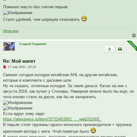
е
е
н
п
Поменял масло без снятия перьев
и
р
е
о
ч
Стало удобней, чем шприцом откачивать
и
т
а
WhatsApp
н
н
о
е
Старый Социопат
с
0
о
о
б
Re: Мой мапет
щ
е
Н
17 апр 2021, 20:13
н
е
и
п
Сменил сегодня колодки китайские AHL на другие китайские,
е
р
которые в комплекте с дисками шли.
о
ч
Ну чо сказать, отличные колодки. За такие деньги. Катал на них с
и
августа 2019, как купил у Слоняры. Наверное можно было бы еще, но
т
а
чота очково стало за диски, как бы не захерачить.
н
н
о
е
Если вдруг кому надо
с
о
https://aliexpress.ru/item/32715453501. ... web201603_
о
В перьях стоят пружины одного ипонского производителя + пружина
б
щ
крепления мотора с жиги. Чтоб помягше было
е
н
В левое перо пришлось поставить полиуретановую втулку внутрь