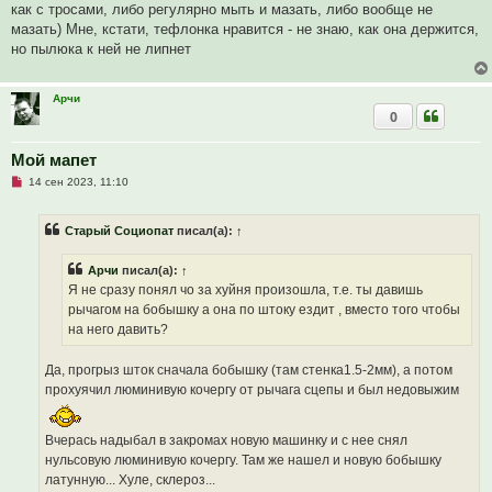
о
как с тросами, либо регулярно мыть и мазать, либо вообще не
е
мазать) Мне, кстати, тефлонка нравится - не знаю, как она держится,
с
о
но пылюка к ней не липнет
о
б
щ
е
Арчи
н
0
и
е
Мой мапет
Н
14 сен 2023, 11:10
е
п
р
Старый Социопат
писал(а):
↑
о
ч
и
Арчи
писал(а):
↑
т
а
Я не сразу понял чо за хуйня произошла, т.е. ты давишь
н
рычагом на бобышку а она по штоку ездит , вместо того чтобы
н
о
на него давить?
е
с
о
Да, прогрыз шток сначала бобышку (там стенка1.5-2мм), а потом
о
прохуячил люминивую кочергу от рычага сцепы и был недовыжим
б
щ
е
н
Вчерась надыбал в закромах новую машинку и с нее снял
и
е
нульсовую люминивую кочергу. Там же нашел и новую бобышку
латунную... Хуле, склероз...