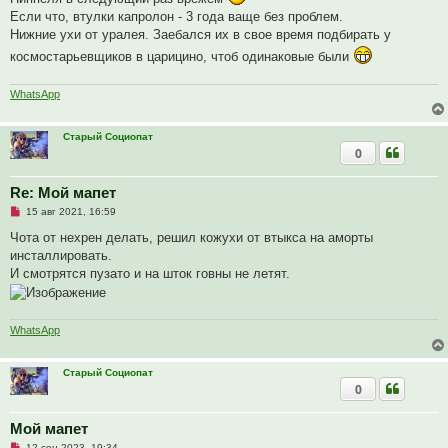
н
Если что, втулки капролон - 3 года ваще без проблем.
о
е
Нижние ухи от уралея. Заебался их в свое время подбирать у
с
о
космостарьевщиков в царицино, чтоб одинаковые были
о
б
щ
WhatsApp
е
н
и
е
Старый Социопат
0
Re: Мой мапет
Н
15 авг 2021, 16:59
е
п
Чота от нехрен делать, решил кожухи от втыкса на аморты
р
инсталлировать.
о
ч
И смотрятся пузато и на шток говны не летят.
и
т
а
н
WhatsApp
н
о
е
с
Старый Социопат
о
0
о
б
щ
Мой мапет
е
н
Н
12 сен 2023, 19:34