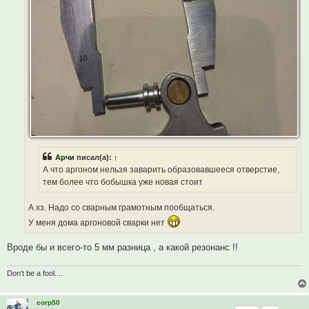
Арчи
писал(а):
↑
А что аргоном нельзя заварить образовавшееся отверстие,
тем более что бобышка уже новая стоит
А хз. Надо со сварным грамотным пообщаться.
У меня дома аргоновой сварки нет
Вроде бы и всего-то 5 мм разница , а какой резонанс !!
Don't be a fool....
corp50