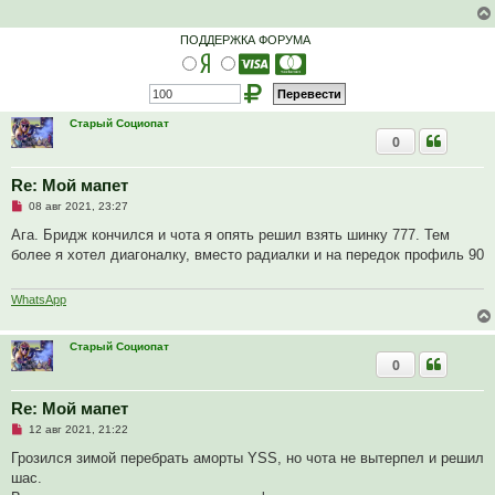
н
н
о
ПОДДЕРЖКА ФОРУМА
е
с
о
о
б
щ
Старый Социопат
е
0
н
и
е
Re: Мой мапет
Н
08 авг 2021, 23:27
е
п
Ага. Бридж кончился и чота я опять решил взять шинку 777. Тем
р
более я хотел диагоналку, вместо радиалки и на передок профиль 90
о
ч
и
т
WhatsApp
а
н
н
Старый Социопат
о
0
е
с
о
о
Re: Мой мапет
б
Н
12 авг 2021, 21:22
щ
е
е
п
Грозился зимой перебрать аморты YSS, но чота не вытерпел и решил
н
р
и
шас.
о
е
ч