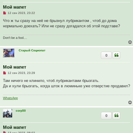
щ
Мой мапет
е
н
Н
12 сен 2023, 23:22
и
е
е
п
Что ж ты сразу на неё не брызнул лубрикантом , чтоб до дома
р
нормально доехать? Или не сразу догадался об этой подставе?
о
ч
и
т
Don't be a fool....
а
н
н
Старый Социопат
о
0
е
с
о
о
Мой мапет
б
Н
12 сен 2023, 23:29
щ
е
е
п
Там ничего не клинило, чтоб лубрикантами брызгать.
н
р
и
Да и хули брызгать, когда шток в люминьке уже отверстие продавил?
о
е
ч
и
т
WhatsApp
а
н
н
corp50
о
0
е
с
о
о
Мой мапет
б
Н
13 сен 2023, 08:02