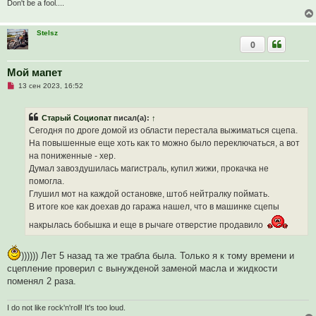
Don't be a fool....
н
и
е
Stelsz
0
Мой мапет
Н
13 сен 2023, 16:52
е
п
р
Старый Социопат
писал(а):
↑
о
ч
Сегодня по дроге домой из области перестала выжиматься сцепа.
и
На повышенные еще хоть как то можно было переключаться, а вот
т
а
на пониженные - хер.
н
Думал завоздушилась магистраль, купил жижи, прокачка не
н
о
помогла.
е
Глушил мот на каждой остановке, штоб нейтралку поймать.
с
о
В итоге кое как доехав до гаража нашел, что в машинке сцепы
о
б
накрылась бобышка и еще в рычаге отверстие продавило
щ
е
н
)))))) Лет 5 назад та же трабла была. Только я к тому времени и
и
е
сцепление проверил с вынужденой заменой масла и жидкости
поменял 2 раза.
I do not like rock'n'roll! It's too loud.