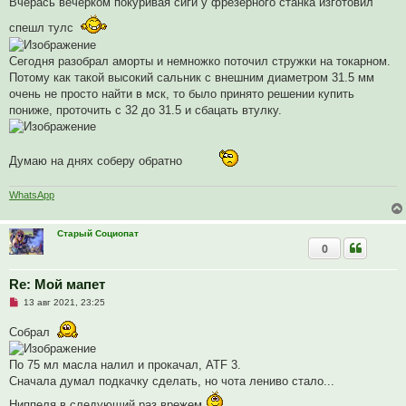
Вчерась вечерком покуривая сиги у фрезерного станка изготовил
и
т
спешл тулс
а
н
н
Сегодня разобрал аморты и немножко поточил стружки на токарном.
о
Потому как такой высокий сальник с внешним диаметром 31.5 мм
е
с
очень не просто найти в мск, то было принято решении купить
о
пониже, проточить с 32 до 31.5 и сбацать втулку.
о
б
щ
е
н
Думаю на днях соберу обратно
и
е
WhatsApp
Старый Социопат
0
Re: Мой мапет
Н
13 авг 2021, 23:25
е
п
Собрал
р
о
ч
По 75 мл масла налил и прокачал, ATF 3.
и
т
Сначала думал подкачку сделать, но чота лениво стало...
а
н
Ниппеля в следующий раз врежем