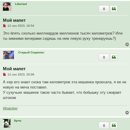
Libertad
0
Мой мапет
Н
12 сен 2023, 19:54
е
п
Это блять сколько миллиардов миллионов тысяч километров? Или
р
ты зимними вечерами сидишь на нем левую руку тренируешь?)
о
ч
и
т
Старый Социопат
а
0
н
н
о
е
Мой мапет
с
Н
о
12 сен 2023, 20:06
е
о
п
б
А хер его знает скока там километров эта машинка проехала, я ее не
р
щ
новую на меча поставил.
о
е
ч
н
У сузучьих машинок такое часто бывает, что бобышку эту сжирает
и
и
штоком
т
е
а
н
WhatsApp
н
о
е
с
Арчи
о
0
о
б