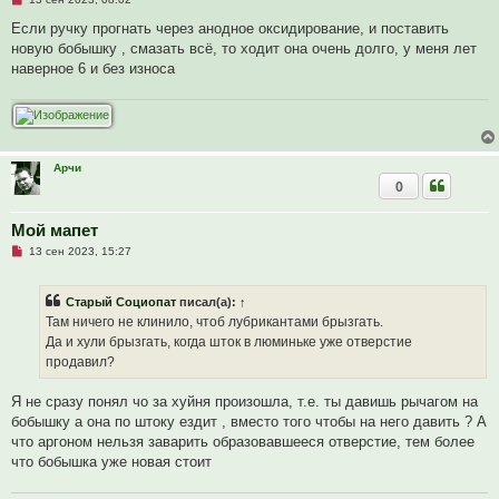
щ
е
е
п
Если ручку прогнать через анодное оксидирование, и поставить
н
р
и
новую бобышку , смазать всё, то ходит она очень долго, у меня лет
о
е
ч
наверное 6 и без износа
и
т
а
н
н
о
е
Арчи
с
0
о
о
б
щ
Мой мапет
е
Н
13 сен 2023, 15:27
н
е
и
п
е
р
Старый Социопат
писал(а):
↑
о
ч
Там ничего не клинило, чтоб лубрикантами брызгать.
и
Да и хули брызгать, когда шток в люминьке уже отверстие
т
а
продавил?
н
н
о
Я не сразу понял чо за хуйня произошла, т.е. ты давишь рычагом на
е
бобышку а она по штоку ездит , вместо того чтобы на него давить ? А
с
о
что аргоном нельзя заварить образовавшееся отверстие, тем более
о
что бобышка уже новая стоит
б
щ
е