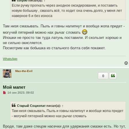
corp50
писал(а):
↑
о
ч
Если ручку прогнать через анодное оксидирование, и поставить
и
новую бобышку , смазать всё, то ходит она очень долго, у меня лет
т
а
наверное 6 и без износа
н
н
о
Там низя смазывать. Пыль и говны налипнут и вообще жопа придет -
е
могучей пятерней можно нах рычаг сломать
с
о
Ипошки не просто так туда латунь поставили. И скользит хорошо и
о
не сильно окисляется.
б
щ
Посмотрим как бобышка из стального болта себя покажет.
е
н
и
WhatsApp
е
Max-the-Evil
0
Мой мапет
Н
14 сен 2023, 09:02
е
п
р
Старый Социопат
писал(а):
↑
о
ч
Там низя смазывать. Пыль и говны налипнут и вообще жопа придет
и
- могучей пятерней можно нах рычаг сломать
т
а
н
Вроде, там даже спецом насечки для удержания смазки есть. Но тут,
н