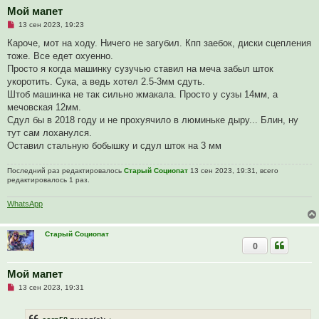
Мой мапет
Н
13 сен 2023, 19:23
е
п
Кароче, мот на ходу. Ничего не загубил. Кпп заебок, диски сцепления
р
тоже. Все едет охуенно.
о
ч
Просто я когда машинку сузучью ставил на меча забыл шток
и
укоротить. Сука, а ведь хотел 2.5-3мм сдуть.
т
а
Штоб машинка не так сильно жмакала. Просто у сузы 14мм, а
н
мечовская 12мм.
н
о
Сдул бы в 2018 году и не прохуячило в люминьке дыру... Блин, ну
е
тут сам лоханулся.
с
о
Оставил стальную бобышку и сдул шток на 3 мм
о
б
щ
Последний раз редактировалось
Старый Социопат
13 сен 2023, 19:31, всего
е
редактировалось 1 раз.
н
и
WhatsApp
е
Старый Социопат
0
Мой мапет
Н
13 сен 2023, 19:31
е
п
р