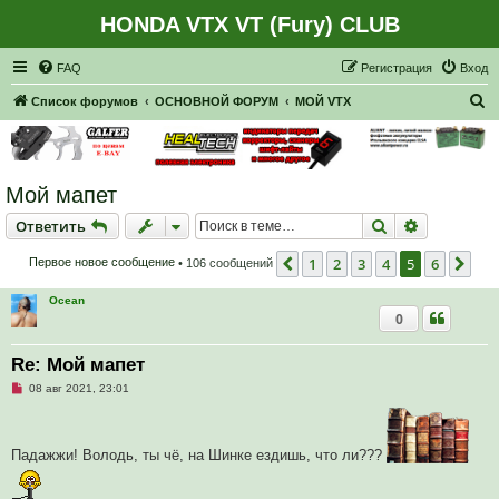
HONDA VTX VT (Fury) CLUB
Регистрация
FAQ
Р
е
г
и
с
т
р
а
ц
и
я
Вход
П
Список форумов
ОСНОВНОЙ ФОРУМ
МОЙ VTX
о
и
с
Мой мапет
к
Ответить
Поиск
Расширен
О
т
в
е
т
и
т
ь
1
2
3
4
5
6
Пред.
Сле
Первое новое сообщение
• 106 сообщений
Ocean
0
Re: Мой мапет
Н
08 авг 2021, 23:01
е
п
р
о
Падажжи! Володь, ты чё, на Шинке ездишь, что ли???
ч
и
т
а