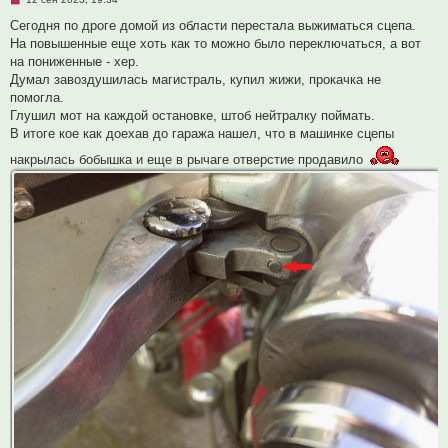
и
е
е
п
Сегодня по дроге домой из области перестала выжиматься сцепа.
р
На повышенные еще хоть как то можно было переключаться, а вот
о
ч
на пониженные - хер.
и
Думал завоздушилась магистраль, купил жижи, прокачка не
т
а
помогла.
н
Глушил мот на каждой остановке, штоб нейтралку поймать.
н
о
В итоге кое как доехав до гаража нашел, что в машинке сцепы
е
с
накрылась бобышка и еще в рычаге отверстие продавило
о
о
б
щ
е
н
и
е