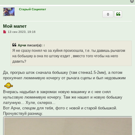
Старый Социопат
0
Мой мапет
Н
13 сен 2023, 19:16
е
п
р
Арчи
писал(а):
↑
о
ч
Я не сразу понял чо за хуйня произошла, т.е. ты давишь рычагом
и
на бобышку а она по штоку ездит , вместо того чтобы на него
т
а
давить?
н
н
о
Да, прогрыз шток сначала бобышку (там стенка1.5-2мм), а потом
е
прохуячил люминивую кочергу от рычага сцепы и был недовыжим
с
о
о
б
Вчерась надыбал в закромах новую машинку и с нее снял
щ
нульсовую люминивую кочергу. Там же нашел и новую бобышку
е
н
латунную... Хуле, склероз...
и
Вот Арчи, спецом для тебя, фото с новой и старой бобышкой.
е
Прочувствуй разницу.