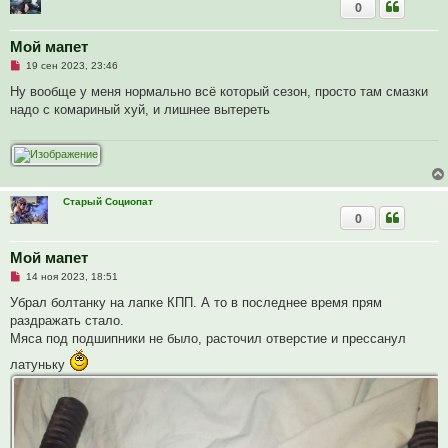
0
Мой мапет
Н
19 сен 2023, 23:46
е
п
Ну вообще у меня нормально всё который сезон, просто там смазки
р
надо с комариный хуй, и лишнее вытереть
о
ч
и
т
а
н
н
о
Старый Социопат
е
0
с
о
о
Мой мапет
б
щ
Н
14 ноя 2023, 18:51
е
е
н
п
Убрал болтанку на лапке КПП. А то в последнее время прям
и
р
е
раздражать стало.
о
ч
Мяса под подшипники не было, расточил отверстие и прессанул
и
т
латуньку
а
н
н
о
е
с
о